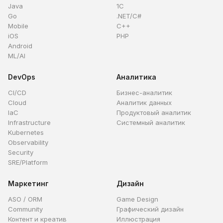
Java
1C
Go
.NET/C#
Mobile
C++
iOS
PHP
Android
ML/AI
DevOps
Аналитика
CI/CD
Бизнес-аналитик
Cloud
Аналитик данных
IaC
Продуктовый аналитик
Infrastructure
Системный аналитик
Kubernetes
Observability
Security
SRE/Platform
Маркетинг
Дизайн
ASO / ORM
Game Design
Community
Графический дизайн
Контент и креатив
Иллюстрация