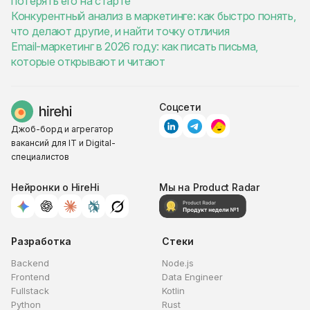
потерять его на старте
Конкурентный анализ в маркетинге: как быстро понять,
что делают другие, и найти точку отличия
Email-маркетинг в 2026 году: как писать письма,
которые открывают и читают
Соцсети
Джоб-борд и агрегатор
вакансий для IT и Digital-
специалистов
Нейронки о HireHi
Мы на Product Radar
Разработка
Стеки
Backend
Node.js
Frontend
Data Engineer
Fullstack
Kotlin
Python
Rust