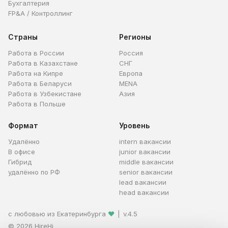
Бухгалтерия
FP&A / Контроллинг
Страны
Регионы
Работа в России
Россия
Работа в Казахстане
СНГ
Работа на Кипре
Европа
Работа в Беларуси
MENA
Работа в Узбекистане
Азия
Работа в Польше
Формат
Уровень
Удалённо
intern вакансии
В офисе
junior вакансии
Гибрид
middle вакансии
удалённо по РФ
senior вакансии
lead вакансии
head вакансии
с любовью из Екатеринбурга
❤
|
v.4.5
© 2026 HireHi