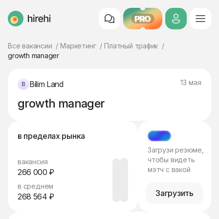
PRO
HireHi
Все вакансии
Маркетинг
Платный трафик
growth manager
13 мая
Bilim Land
growth manager
в пределах рынка
МЭТЧ
Загрузи резюме,
чтобы видеть
вакансия
мэтч с вакой
266 000 ₽
в среднем
Загрузить
268 564 ₽