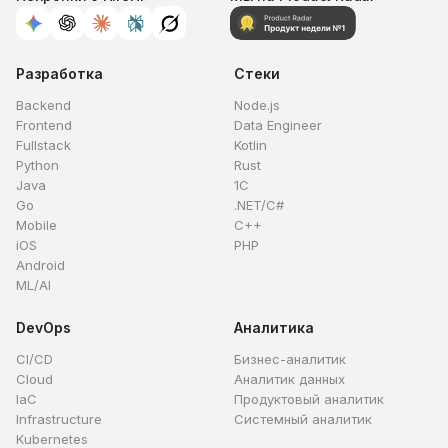
Разработка
Стеки
Backend
Node.js
Frontend
Data Engineer
Fullstack
Kotlin
Python
Rust
Java
1C
Go
.NET/C#
Mobile
C++
iOS
PHP
Android
ML/AI
DevOps
Аналитика
CI/CD
Бизнес-аналитик
Cloud
Аналитик данных
IaC
Продуктовый аналитик
Infrastructure
Системный аналитик
Kubernetes