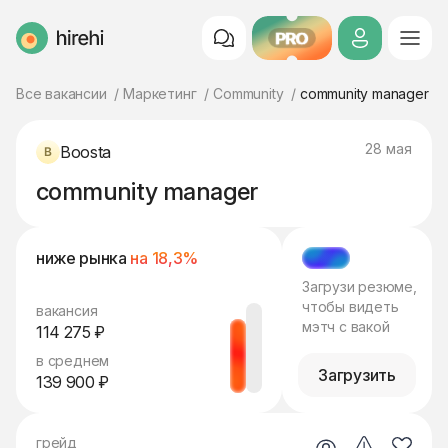
PRO
HireHi
Все вакансии
Маркетинг
Community
community manager
28 мая
Boosta
community manager
ниже рынка
на 18,3%
МЭТЧ
Загрузи резюме,
чтобы видеть
вакансия
мэтч с вакой
114 275 ₽
в среднем
Загрузить
139 900 ₽
грейд