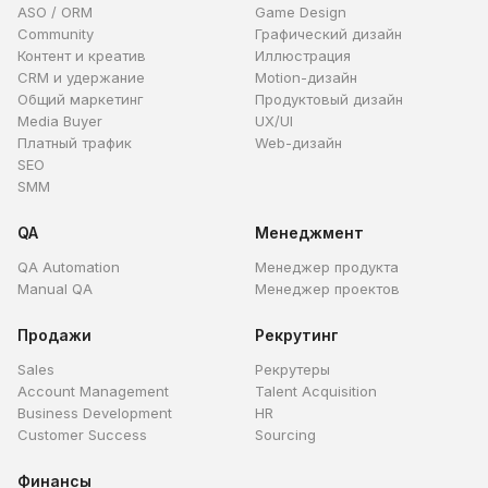
ASO / ORM
Game Design
Community
Графический дизайн
Контент и креатив
Иллюстрация
CRM и удержание
Motion-дизайн
Общий маркетинг
Продуктовый дизайн
Media Buyer
UX/UI
Платный трафик
Web-дизайн
SEO
SMM
QA
Менеджмент
QA Automation
Менеджер продукта
Manual QA
Менеджер проектов
Продажи
Рекрутинг
Sales
Рекрутеры
Account Management
Talent Acquisition
Business Development
HR
Customer Success
Sourcing
Финансы