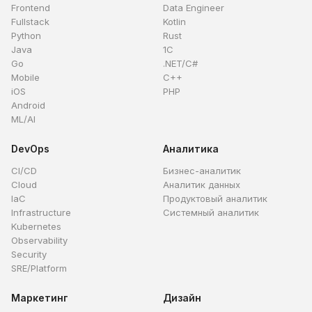
Frontend
Data Engineer
Fullstack
Kotlin
Python
Rust
Java
1C
Go
.NET/C#
Mobile
C++
iOS
PHP
Android
ML/AI
DevOps
Аналитика
CI/CD
Бизнес-аналитик
Cloud
Аналитик данных
IaC
Продуктовый аналитик
Infrastructure
Системный аналитик
Kubernetes
Observability
Security
SRE/Platform
Маркетинг
Дизайн