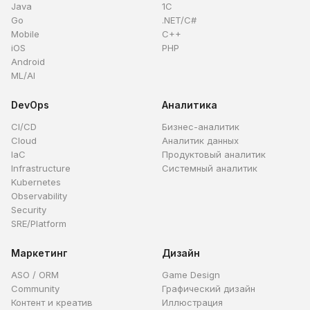
Java
1C
Go
.NET/C#
Mobile
C++
iOS
PHP
Android
ML/AI
DevOps
Аналитика
CI/CD
Бизнес-аналитик
Cloud
Аналитик данных
IaC
Продуктовый аналитик
Infrastructure
Системный аналитик
Kubernetes
Observability
Security
SRE/Platform
Маркетинг
Дизайн
ASO / ORM
Game Design
Community
Графический дизайн
Контент и креатив
Иллюстрация