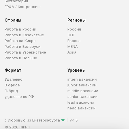
Бухгалтерия
FP&A / Контроллинг
Страны
Регионы
Работа в России
Россия
Работа в Казахстане
СНГ
Работа на Кипре
Европа
Работа в Беларуси
MENA
Работа в Узбекистане
Азия
Работа в Польше
Формат
Уровень
Удалённо
intern вакансии
В офисе
junior вакансии
Гибрид
middle вакансии
удалённо по РФ
senior вакансии
lead вакансии
head вакансии
с любовью из Екатеринбурга
❤
|
v.4.5
© 2026 HireHi