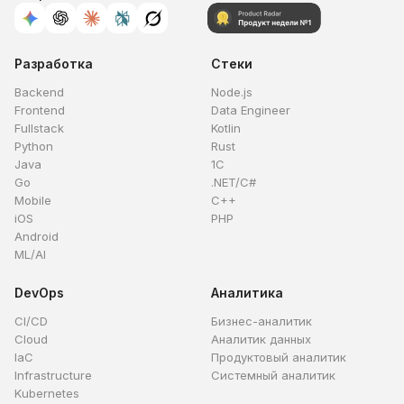
Разработка
Стеки
Backend
Node.js
Frontend
Data Engineer
Fullstack
Kotlin
Python
Rust
Java
1C
Go
.NET/C#
Mobile
C++
iOS
PHP
Android
ML/AI
DevOps
Аналитика
CI/CD
Бизнес-аналитик
Cloud
Аналитик данных
IaC
Продуктовый аналитик
Infrastructure
Системный аналитик
Kubernetes