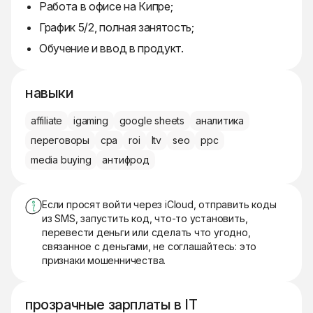
Работа в офисе на Кипре;
График 5/2, полная занятость;
Обучение и ввод в продукт.
навыки
affiliate
igaming
google sheets
аналитика
переговоры
cpa
roi
ltv
seo
ppc
media buying
антифрод
Если просят войти через iCloud, отправить коды
из SMS, запустить код, что-то установить,
перевести деньги или сделать что угодно,
связанное с деньгами, не соглашайтесь: это
признаки мошенничества.
прозрачные зарплаты в IT