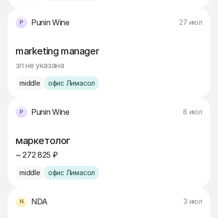
Punin Wine
27 июл
marketing manager
зп не указана
middle
офис Лимасол
Punin Wine
8 июл
маркетолог
~ 272 825 ₽
middle
офис Лимасол
NDA
3 июл