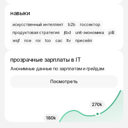
навыки
искусственный интеллект
b2b
госсектор
продуктовая стратегия
jtbd
unit-экономика
p&l
wsjf
rice
roi
tco
cac
ltv
пресейл
прозрачные зарплаты в IT
Анонимные данные по зарплатам и грейдам
Посмотреть