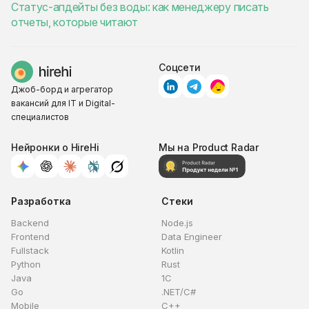
Статус-апдейты без воды: как менеджеру писать
отчеты, которые читают
Соцсети
Джоб-борд и агрегатор
вакансий для IT и Digital-
специалистов
Нейронки о HireHi
Мы на Product Radar
Разработка
Стеки
Backend
Node.js
Frontend
Data Engineer
Fullstack
Kotlin
Python
Rust
Java
1C
Go
.NET/C#
Mobile
C++