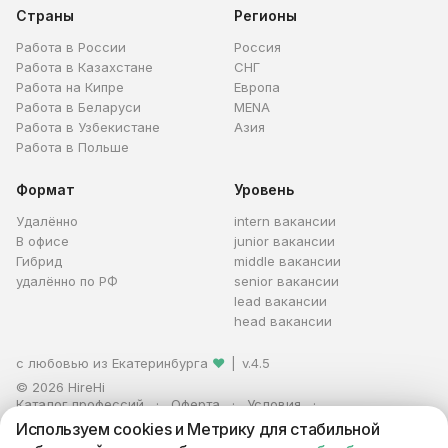
Страны
Регионы
Работа в России
Россия
Работа в Казахстане
СНГ
Работа на Кипре
Европа
Работа в Беларуси
MENA
Работа в Узбекистане
Азия
Работа в Польше
Формат
Уровень
Удалённо
intern вакансии
В офисе
junior вакансии
Гибрид
middle вакансии
удалённо по РФ
senior вакансии
lead вакансии
head вакансии
с любовью из Екатеринбурга
❤
|
v.4.5
© 2026 HireHi
Каталог профессий
Оферта
Условия
Персональные данные
Реклама
Используем cookies и Метрику для стабильной
ИП Захаров Антон Алексеевич · ИНН 663005711880 · ОГРНИП