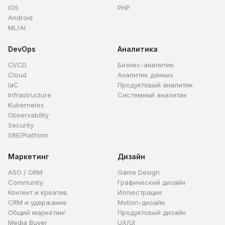
iOS
PHP
Android
ML/AI
DevOps
Аналитика
CI/CD
Бизнес-аналитик
Cloud
Аналитик данных
IaC
Продуктовый аналитик
Infrastructure
Системный аналитик
Kubernetes
Observability
Security
SRE/Platform
Маркетинг
Дизайн
ASO / ORM
Game Design
Community
Графический дизайн
Контент и креатив
Иллюстрация
CRM и удержание
Motion-дизайн
Общий маркетинг
Продуктовый дизайн
Media Buyer
UX/UI