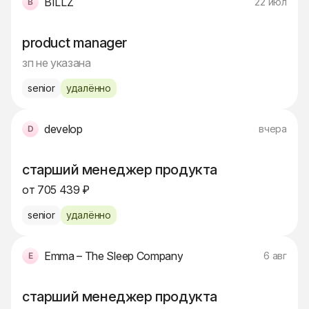
BILLZ
22 июл
product manager
зп не указана
senior
удалённо
develop
вчера
старший менеджер продукта
от 705 439 ₽
senior
удалённо
Emma – The Sleep Company
6 авг
старший менеджер продукта