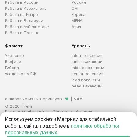
Работа в России
Россия
Работа в Казахстане
СНГ
Работа на Кипре
Европа
Работа в Беларуси
MENA
Работа в Узбекистане
Азия
Работа в Польше
Формат
Уровень
Удалённо
intern вакансии
В офисе
junior вакансии
Гибрид
middle вакансии
удалённо по РФ
senior вакансии
lead вакансии
head вакансии
с любовью из Екатеринбурга
❤
|
v.4.5
© 2026 HireHi
Каталог профессий
Оферта
Условия
Персональные данные
Реклама
Используем cookies и Метрику для стабильной
ИП Захаров Антон Алексеевич · ИНН 663005711880 · ОГРНИП
работы сайта, подробнее в
политике обработки
321665800059102
персональных данных