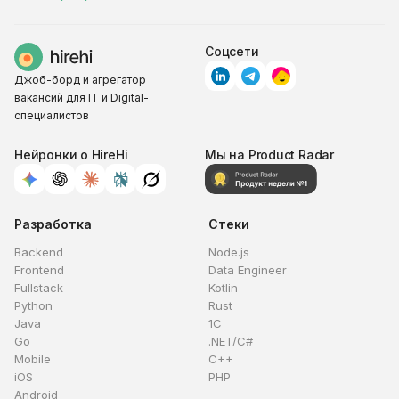
Соцсети
Джоб-борд и агрегатор
вакансий для IT и Digital-
специалистов
Нейронки о HireHi
Мы на Product Radar
Разработка
Стеки
Backend
Node.js
Frontend
Data Engineer
Fullstack
Kotlin
Python
Rust
Java
1C
Go
.NET/C#
Mobile
C++
iOS
PHP
Android