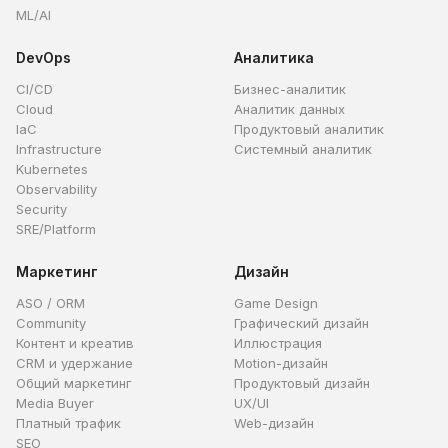
ML/AI
DevOps
Аналитика
CI/CD
Бизнес-аналитик
Cloud
Аналитик данных
IaC
Продуктовый аналитик
Infrastructure
Системный аналитик
Kubernetes
Observability
Security
SRE/Platform
Маркетинг
Дизайн
ASO / ORM
Game Design
Community
Графический дизайн
Контент и креатив
Иллюстрация
CRM и удержание
Motion-дизайн
Общий маркетинг
Продуктовый дизайн
Media Buyer
UX/UI
Платный трафик
Web-дизайн
SEO