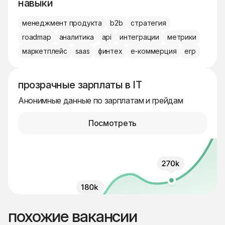
навыки
менеджмент продукта
b2b
стратегия
roadmap
аналитика
api
интеграции
метрики
маркетплейс
saas
финтех
е-коммерция
erp
прозрачные зарплаты в IT
Анонимные данные по зарплатам и грейдам
Посмотреть
похожие вакансии