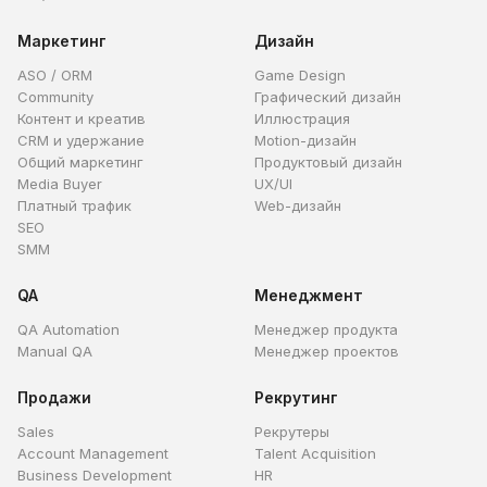
Маркетинг
Дизайн
ASO / ORM
Game Design
Community
Графический дизайн
Контент и креатив
Иллюстрация
CRM и удержание
Motion-дизайн
Общий маркетинг
Продуктовый дизайн
Media Buyer
UX/UI
Платный трафик
Web-дизайн
SEO
SMM
QA
Менеджмент
QA Automation
Менеджер продукта
Manual QA
Менеджер проектов
Продажи
Рекрутинг
Sales
Рекрутеры
Account Management
Talent Acquisition
Business Development
HR