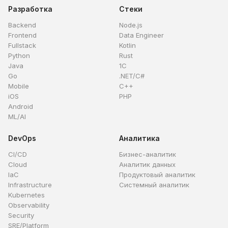
Разработка
Стеки
Backend
Node.js
Frontend
Data Engineer
Fullstack
Kotlin
Python
Rust
Java
1C
Go
.NET/C#
Mobile
C++
iOS
PHP
Android
ML/AI
DevOps
Аналитика
CI/CD
Бизнес-аналитик
Cloud
Аналитик данных
IaC
Продуктовый аналитик
Infrastructure
Системный аналитик
Kubernetes
Observability
Security
SRE/Platform