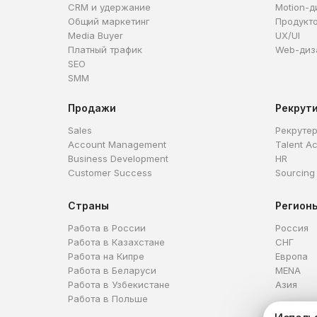
CRM и удержание
Motion-д
Общий маркетинг
Продукт
Media Buyer
UX/UI
Платный трафик
Web-диз
SEO
SMM
Продажи
Рекрут
Sales
Рекруте
Account Management
Talent Ac
Business Development
HR
Customer Success
Sourcing
Страны
Регион
Работа в России
Россия
Работа в Казахстане
СНГ
Работа на Кипре
Европа
Работа в Беларуси
MENA
Работа в Узбекистане
Азия
Работа в Польше