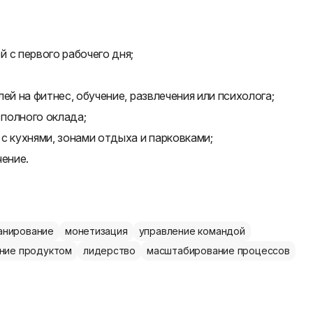
 с первого рабочего дня;
ей на фитнес, обучение, развлечения или психолога;
 полного оклада;
с кухнями, зонами отдыха и парковками;
чение.
анирование
монетизация
управление командой
ние продуктом
лидерство
масштабирование процессов