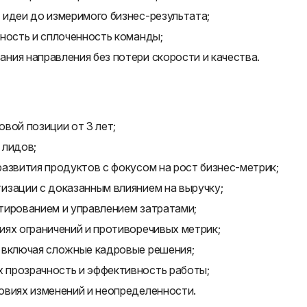
 идеи до измеримого бизнес-результата;
ность и сплоченность команды;
ния направления без потери скорости и качества.
вой позиции от 3 лет;
 лидов;
азвития продуктов с фокусом на рост бизнес-метрик;
изации с доказанным влиянием на выручку;
тированием и управлением затратами;
иях ограничений и противоречивых метрик;
 включая сложные кадровые решения;
 прозрачность и эффективность работы;
овиях изменений и неопределенности.