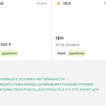
DA
NDA
14 июл
1
cpo
 663 ₽
зп не указана
удалённо
head
удалённо
и команде в условиях нестабильности
 решать споры между дизайнерами и разработчиками
трики: латентность, доступность и что это значит для