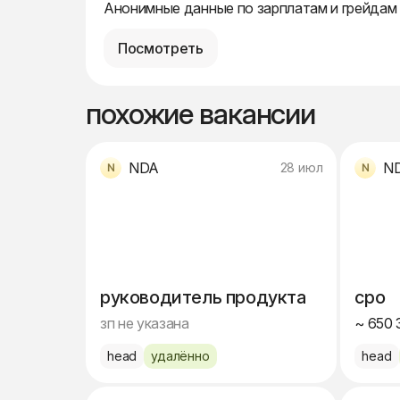
Анонимные данные по зарплатам и грейдам
Посмотреть
похожие вакансии
NDA
N
28 июл
руководитель продукта
cpo
зп не указана
~ 650 
head
удалённо
head