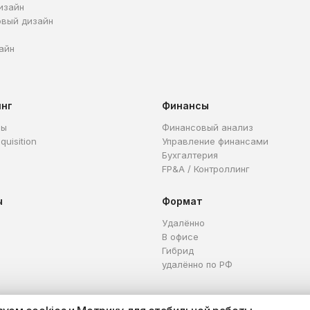
изайн
овый дизайн
айн
инг
Финансы
ры
Финансовый анализ
quisition
Управление финансами
Бухгалтерия
FP&A / Контроллинг
ы
Формат
Удалённо
В офисе
Гибрид
удалённо по РФ