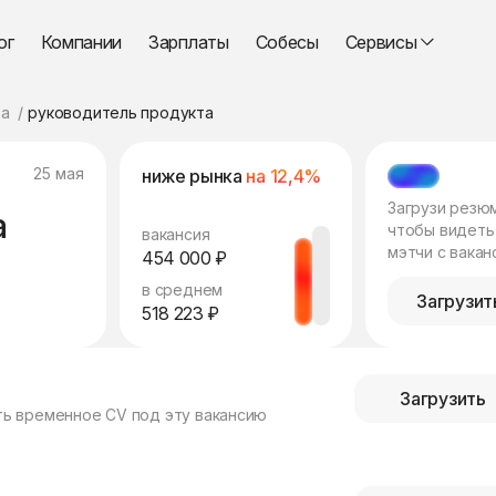
ог
Компании
Зарплаты
Собесы
Сервисы
а
руководитель продукта
25 мая
ниже рынка
на 12,4%
МЭТЧ
Загрузи резю
а
чтобы видеть
вакансия
мэтчи с вакан
454 000 ₽
в среднем
Загрузит
518 223 ₽
Загрузить
ть временное CV под эту вакансию