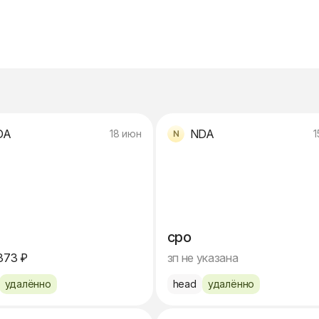
DA
NDA
18 июн
1
cpo
373 ₽
зп не указана
удалённо
head
удалённо