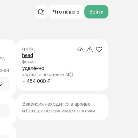
Что нового
Войти
грейд
head
ме,
формат
удалённо
сией
зарплата по оценке AI
~ 454 000 ₽
ь
Вакансия находится в архиве
и больше не принимает отклики