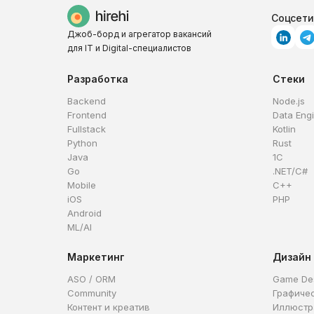
Соцсети
Джоб-борд и агрегатор вакансий
для IT и Digital-специалистов
Разработка
Стеки
Backend
Node.js
Frontend
Data Eng
Fullstack
Kotlin
Python
Rust
Java
1C
Go
.NET/C#
Mobile
C++
iOS
PHP
Android
ML/AI
Маркетинг
Дизайн
ASO / ORM
Game De
Community
Графиче
Контент и креатив
Иллюстр