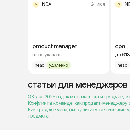
NDA
N
24 июл
product manager
cpo
зп не указана
до 613
head
удалённо
head
статьи для менеджеров
OKR на 2026 год: как ставить цели продукту 
Конфликт в команде: как продакт-менеджеру
Как продакт-менеджеру читать технические ме
продукта