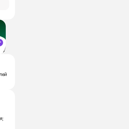
лей
я;