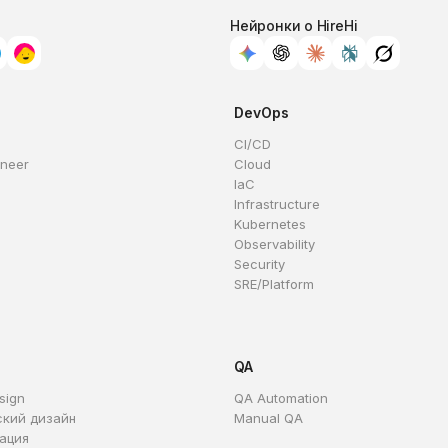
Нейронки о HireHi
DevOps
CI/CD
ineer
Cloud
IaC
Infrastructure
Kubernetes
Observability
Security
SRE/Platform
QA
sign
QA Automation
ский дизайн
Manual QA
ация