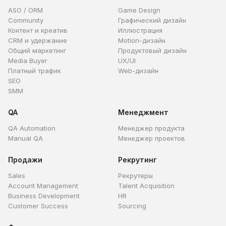
ASO / ORM
Game Design
Community
Графический дизайн
Контент и креатив
Иллюстрация
CRM и удержание
Motion-дизайн
Общий маркетинг
Продуктовый дизайн
Media Buyer
UX/UI
Платный трафик
Web-дизайн
SEO
SMM
QA
Менеджмент
QA Automation
Менеджер продукта
Manual QA
Менеджер проектов
Продажи
Рекрутинг
Sales
Рекрутеры
Account Management
Talent Acquisition
Business Development
HR
Customer Success
Sourcing