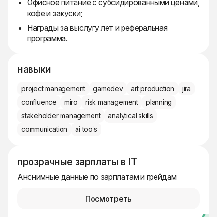
Офисное питание с субсидированными ценами,
кофе и закуски;
Награды за выслугу лет и реферальная
программа.
навыки
project management
gamedev
art production
jira
confluence
miro
risk management
planning
stakeholder management
analytical skills
communication
ai tools
прозрачные зарплаты в IT
Анонимные данные по зарплатам и грейдам
Посмотреть