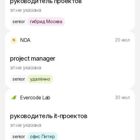
руководитель проектов
зп не указана
senior
гибрид Москва
NDA
20 июл
project manager
зп не указана
senior
удалённо
Evercode Lab
30 июл
руководитель it-проектов
зп не указана
senior
офис Питер