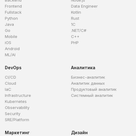
Backend
Node.js
Frontend
Data Engineer
Fullstack
Kotlin
Python
Rust
Java
1C
Go
.NET/C#
Mobile
C++
iOS
PHP
Android
ML/AI
DevOps
Аналитика
CI/CD
Бизнес-аналитик
Cloud
Аналитик данных
IaC
Продуктовый аналитик
Infrastructure
Системный аналитик
Kubernetes
Observability
Security
SRE/Platform
Маркетинг
Дизайн