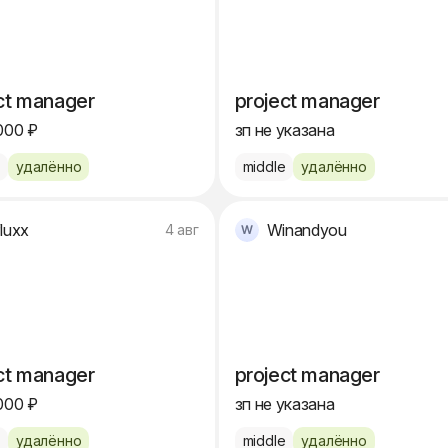
ct manager
project manager
000 ₽
зп не указана
e
удалённо
middle
удалённо
fluxx
Winandyou
4 авг
ct manager
project manager
000 ₽
зп не указана
e
удалённо
middle
удалённо