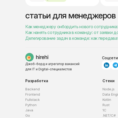
статьи для менеджеров
Как менеджеру онбордить нового сотрудника:
Как нанять сотрудника в команду: от заявки д
Делегирование задач в команде: как передава
Соцсети
Джоб-борд и агрегатор вакансий
для IT и Digital-специалистов
Разработка
Стеки
Backend
Node.js
Frontend
Data Eng
Fullstack
Kotlin
Python
Rust
Java
1C
Go
.NET/C#