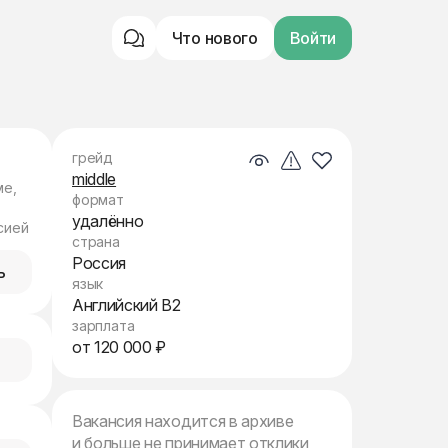
Что нового
Войти
грейд
middle
ме,
формат
удалённо
сией
страна
Россия
ь
язык
Английский B2
зарплата
от 120 000 ₽
Вакансия находится в архиве
и больше не принимает отклики