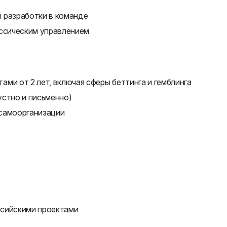
 разработки в команде
ассическим управлением
ми от 2 лет, включая сферы беттинга и гемблинга
устно и письменно)
 самоорганизации
ссийскими проектами