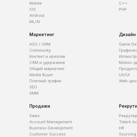
Mobile
C++
iOS
PHP
Android
ML/AI
Маркетинг
Дизайн
ASO / ORM
Game De
Community
Графиче
Контент и креатив
Иллюстр
CRM и удержание
Motion-д
Общий маркетинг
Продукт
Media Buyer
UX/UI
Платный трафик
Web-диз
SEO
SMM
Продажи
Рекрут
Sales
Рекруте
Account Management
Talent Ac
Business Development
HR
Customer Success
Sourcing