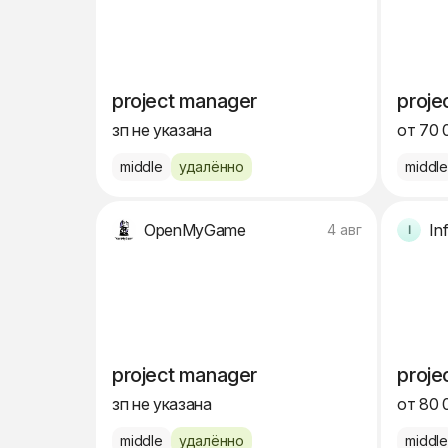
project manager
proje
зп не указана
от 70 
middle
удалённо
middl
OpenMyGame
In
4 авг
project manager
proje
зп не указана
от 80 
middle
удалённо
middl