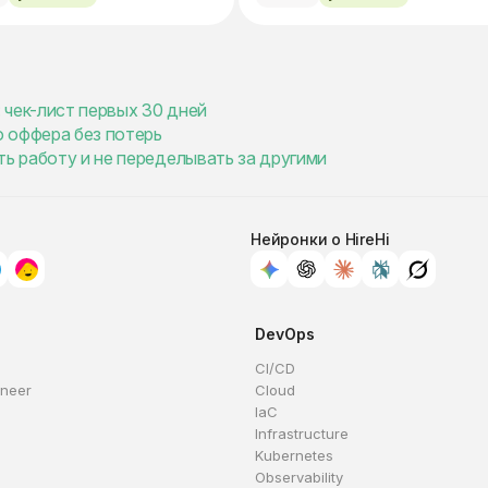
 чек-лист первых 30 дней
о оффера без потерь
ть работу и не переделывать за другими
Нейронки о HireHi
DevOps
CI/CD
ineer
Cloud
IaC
Infrastructure
Kubernetes
Observability