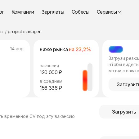
ог
Компании
Зарплаты
Собесы
Сервисы
в
project manager
14 апр
ниже рынка
на 23,2%
МЭТЧ
Загрузи резю
чтобы видеть
вакансия
мэтчи с вакан
120 000 ₽
в среднем
Загрузит
156 336 ₽
Загрузить
ть временное CV под эту вакансию