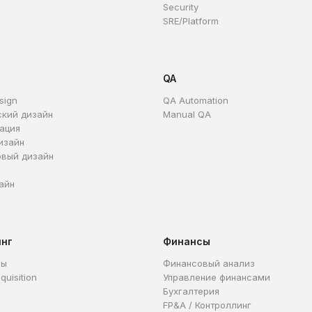
Security
SRE/Platform
QA
sign
QA Automation
ский дизайн
Manual QA
ация
изайн
овый дизайн
айн
инг
Финансы
ры
Финансовый анализ
quisition
Управление финансами
Бухгалтерия
FP&A / Контроллинг