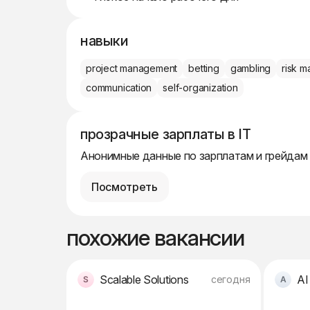
навыки
project management
betting
gambling
risk 
communication
self-organization
прозрачные зарплаты в IT
Анонимные данные по зарплатам и грейдам
Посмотреть
похожие вакансии
Scalable Solutions
AI
сегодня