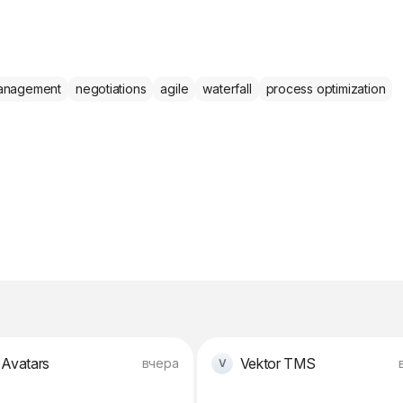
management
negotiations
agile
waterfall
process optimization
 Avatars
Vektor TMS
вчера