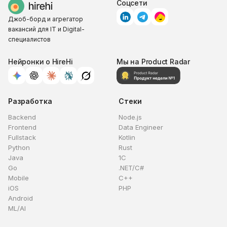
Соцсети
Джоб-борд и агрегатор
вакансий для IT и Digital-
специалистов
Нейронки о HireHi
Мы на Product Radar
Разработка
Стеки
Backend
Node.js
Frontend
Data Engineer
Fullstack
Kotlin
Python
Rust
Java
1C
Go
.NET/C#
Mobile
C++
iOS
PHP
Android
ML/AI