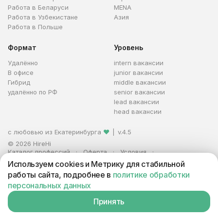
Работа в Беларуси
MENA
Работа в Узбекистане
Азия
Работа в Польше
Формат
Уровень
Удалённо
intern вакансии
В офисе
junior вакансии
Гибрид
middle вакансии
удалённо по РФ
senior вакансии
lead вакансии
head вакансии
с любовью из Екатеринбурга
❤
|
v.4.5
© 2026 HireHi
Каталог профессий
Оферта
Условия
Персональные данные
Реклама
Используем cookies и Метрику для стабильной
ИП Захаров Антон Алексеевич · ИНН 663005711880 · ОГРНИП
работы сайта, подробнее в
политике обработки
321665800059102
персональных данных
Принять
Вакансия находится в архиве