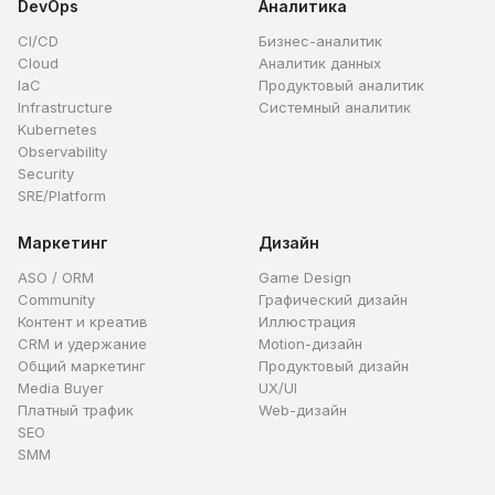
DevOps
Аналитика
CI/CD
Бизнес-аналитик
Cloud
Аналитик данных
IaC
Продуктовый аналитик
Infrastructure
Системный аналитик
Kubernetes
Observability
Security
SRE/Platform
Маркетинг
Дизайн
ASO / ORM
Game Design
Community
Графический дизайн
Контент и креатив
Иллюстрация
CRM и удержание
Motion-дизайн
Общий маркетинг
Продуктовый дизайн
Media Buyer
UX/UI
Платный трафик
Web-дизайн
SEO
SMM