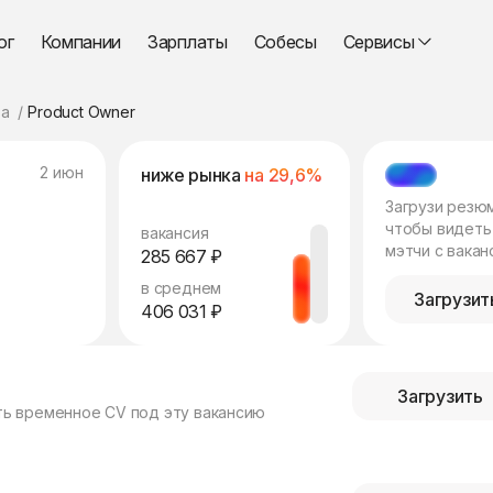
ог
Компании
Зарплаты
Собесы
Сервисы
а
Product Owner
2 июн
ниже рынка
на 29,6%
МЭТЧ
Загрузи резю
чтобы видеть
вакансия
мэтчи с вакан
285 667 ₽
в среднем
Загрузит
406 031 ₽
Загрузить
ть временное CV под эту вакансию