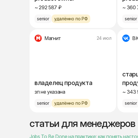
~ 292 587 ₽
~ 360 
senior
удалённо по РФ
senior
Магнит
ВК
24 июл
стар
владелец продукта
прод
зп не указана
~ 343 
senior
удалённо по РФ
senior
статьи для менеджеров
Jobs To Be Done на практике: как понять нас