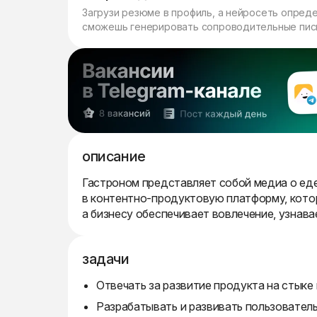
Загрузи резюме в профиль, а нейросеть опред
сможешь генерировать сопроводительные пись
описание
Гастроном представляет собой медиа о еде
в контентно-продуктовую платформу, котор
а бизнесу обеспечивает вовлечение, узнава
задачи
Отвечать за развитие продукта на стыке
Разрабатывать и развивать пользователь