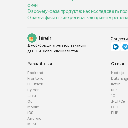
фичи
Discovery-фаза продукта: как исследовать пр
Отмена фичи после релиза: как принять решен
Соцсети
Джоб-борд и агрегатор вакансий
для IT и Digital-специалистов
Разработка
Стеки
Backend
Node.js
Frontend
Data Eng
Fullstack
Kotlin
Python
Rust
Java
1C
Go
.NET/C#
Mobile
C++
iOS
PHP
Android
ML/AI