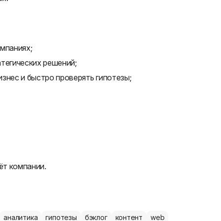
мпаниях;
тегических решений;
знес и быстро проверять гипотезы;
ёт компании.
аналитика
гипотезы
бэклог
контент
web