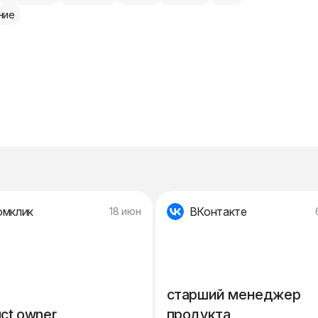
ние
омклик
ВКонтакте
18 июн
старший менеджер
ct owner
продукта