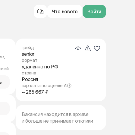
Что нового
Войти
грейд
senior
ме,
формат
удалённо по РФ
сией
страна
Россия
ь
зарплата по оценке AI
~ 285 667 ₽
Вакансия находится в архиве
и больше не принимает отклики