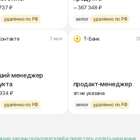
737 ₽
~ 367 348 ₽
удалённо по РФ
senior
удалённо по РФ
онтакте
Т-Банк
7 июл
2
ший менеджер
укта
продакт-менеджер
934 ₽
зп не указана
удалённо по РФ
senior
удалённо по РФ
тоящие задачи пользователей и перестать делать ненужные