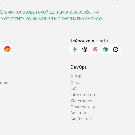
облему пользователей до начала разработки
ие откатить функционал и объяснить команде
Нейронки о HireHi
DevOps
CI/CD
ineer
Cloud
IaC
Infrastructure
Kubernetes
Observability
Security
SRE/Platform