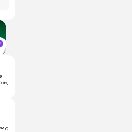
я
зни,
ему;