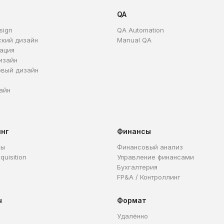
QA
sign
QA Automation
ский дизайн
Manual QA
ация
изайн
овый дизайн
айн
инг
Финансы
ры
Финансовый анализ
quisition
Управление финансами
Бухгалтерия
FP&A / Контроллинг
ы
Формат
Удалённо