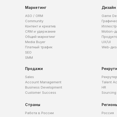
Маркетинг
Дизайн
ASO / ORM
Game De
Community
Графиче
Контент и креатив
Иллюстр
CRM и удержание
Motion-д
Общий маркетинг
Продукт
Media Buyer
UX/UI
Платный трафик
Web-диз
SEO
SMM
Продажи
Рекрут
Sales
Рекруте
Account Management
Talent Ac
Business Development
HR
Customer Success
Sourcing
Страны
Регион
Работа в России
Россия