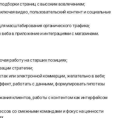
подборки страниц с высоким вовлечением;
включая видео, пользовательский контент и социальные
для масштабирования органического трафика;
веба в приложение и интеграциями с магазинами.
ючая работу на старших позициях;
ации стратегии;
тах или электронной коммерции, желательно в вебе;
эффект, работать с данными, формулировать гипотезы
жания клиентов, работы с контентом как интерфейсом
ессов со смежными командами и фокус на ценности
х.