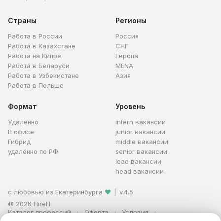
Страны
Регионы
Работа в России
Россия
Работа в Казахстане
СНГ
Работа на Кипре
Европа
Работа в Беларуси
MENA
Работа в Узбекистане
Азия
Работа в Польше
Формат
Уровень
Удалённо
intern вакансии
В офисе
junior вакансии
Гибрид
middle вакансии
удалённо по РФ
senior вакансии
lead вакансии
head вакансии
с любовью из Екатеринбурга
❤
|
v.4.5
© 2026 HireHi
Каталог профессий
Оферта
Условия
Персональные данные
Реклама