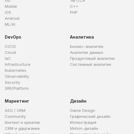
Go
.NET/C#
Mobile
C++
iOS
PHP
Android
ML/AI
DevOps
Аналитика
CI/CD
Бизнес-аналитик
Cloud
Аналитик данных
IaC
Продуктовый аналитик
Infrastructure
Системный аналитик
Kubernetes
Observability
Security
SRE/Platform
Маркетинг
Дизайн
ASO / ORM
Game Design
Community
Графический дизайн
Контент и креатив
Иллюстрация
CRM и удержание
Motion-дизайн