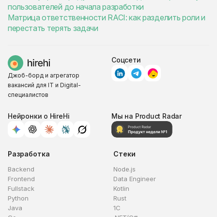
пользователей до начала разработки
Матрица ответственности RACI: как разделить роли и
перестать терять задачи
Соцсети
Джоб-борд и агрегатор
вакансий для IT и Digital-
специалистов
Нейронки о HireHi
Мы на Product Radar
Разработка
Стеки
Backend
Node.js
Frontend
Data Engineer
Fullstack
Kotlin
Python
Rust
Java
1C