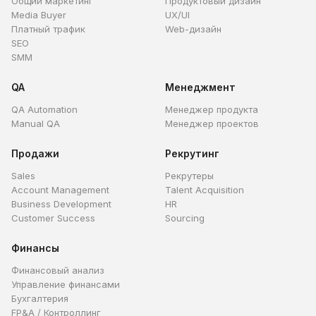
Общий маркетинг
Продуктовый дизайн
Media Buyer
UX/UI
Платный трафик
Web-дизайн
SEO
SMM
QA
Менеджмент
QA Automation
Менеджер продукта
Manual QA
Менеджер проектов
Продажи
Рекрутинг
Sales
Рекрутеры
Account Management
Talent Acquisition
Business Development
HR
Customer Success
Sourcing
Финансы
Финансовый анализ
Управление финансами
Бухгалтерия
FP&A / Контроллинг