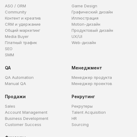
ASO / ORM
Game Design
Community
Графический дизайн
Контент и креатив
Иллюстрация
CRM и удержание
Motion-дизайн
Общий маркетинг
Продуктовый дизайн
Media Buyer
UX/UI
Платный трафик
Web-дизайн
SEO
SMM
QA
Менеджмент
QA Automation
Менеджер продукта
Manual QA
Менеджер проектов
Продажи
Рекрутинг
Sales
Рекрутеры
Account Management
Talent Acquisition
Business Development
HR
Customer Success
Sourcing