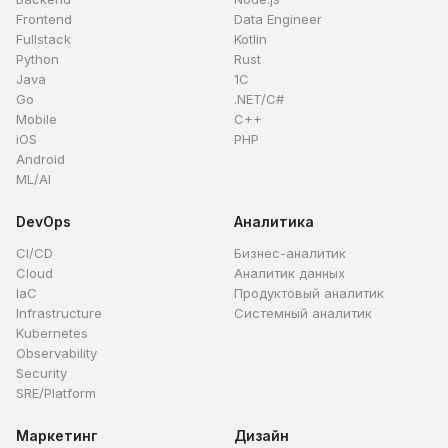
Frontend
Data Engineer
Fullstack
Kotlin
Python
Rust
Java
1C
Go
.NET/C#
Mobile
C++
iOS
PHP
Android
ML/AI
DevOps
Аналитика
CI/CD
Бизнес-аналитик
Cloud
Аналитик данных
IaC
Продуктовый аналитик
Infrastructure
Системный аналитик
Kubernetes
Observability
Security
SRE/Platform
Маркетинг
Дизайн