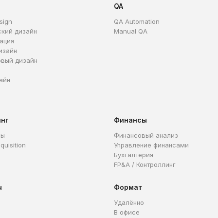
QA
sign
QA Automation
ский дизайн
Manual QA
ация
изайн
овый дизайн
айн
инг
Финансы
ры
Финансовый анализ
quisition
Управление финансами
Бухгалтерия
FP&A / Контроллинг
ы
Формат
Удалённо
В офисе