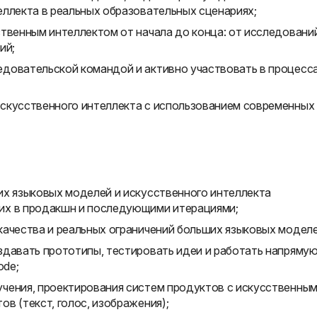
еллекта в реальных образовательных сценариях;
ственным интеллектом от начала до конца: от исследовани
ий;
довательской командой и активно участвовать в процесс
скусственного интеллекта с использованием современных
их языковых моделей и искусственного интеллекта
их в продакшн и последующими итерациями;
качества и реальных ограничений больших языковых моделе
здавать прототипы, тестировать идеи и работать напряму
ode;
чения, проектирования систем продуктов с искусственны
в (текст, голос, изображения);