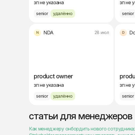
зп не указана
зп не 
senior
удалённо
senior
NDA
Do
28 июл
product owner
produ
зп не указана
зп не 
senior
удалённо
senior
статьи для менеджеров
Как менеджеру онбордить нового сотрудника: