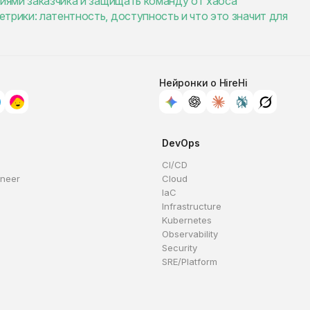
ниями заказчика и защищать команду от хаоса
трики: латентность, доступность и что это значит для
Нейронки о HireHi
DevOps
CI/CD
ineer
Cloud
IaC
Infrastructure
Kubernetes
Observability
Security
SRE/Platform