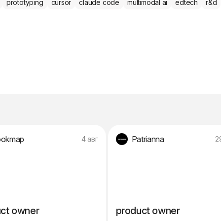
prototyping
cursor
claude code
multimodal ai
edtech
r&d
ookmap
Patrianna
4 авг
2
ct owner
product owner