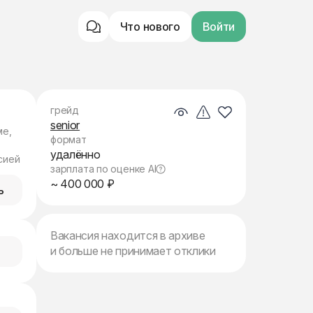
Что нового
Войти
грейд
senior
ме,
формат
удалённо
сией
зарплата по оценке AI
~ 400 000 ₽
ь
Вакансия находится в архиве
и больше не принимает отклики