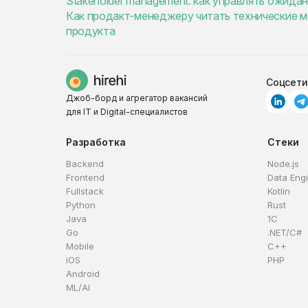
Stakeholder management: как управлять ожида
Как продакт-менеджеру читать технические ме
продукта
Соцсети
Джоб-борд и агрегатор вакансий
для IT и Digital-специалистов
Разработка
Стеки
Backend
Node.js
Frontend
Data Eng
Fullstack
Kotlin
Python
Rust
Java
1C
Go
.NET/C#
Mobile
C++
iOS
PHP
Android
ML/AI