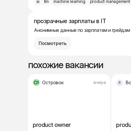
ai
llm
machine learning
product management
прозрачные зарплаты в IT
Анонимные данные по зарплатам и грейдам
Посмотреть
похожие вакансии
Островок
B
вчера
product owner
produ