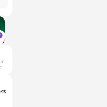
ет
.
ся;