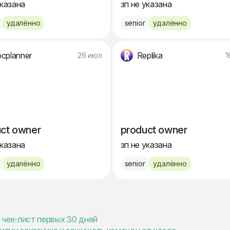
указана
зп не указана
удалённо
senior
удалённо
cplanner
Replika
26 июл
1
ct owner
product owner
указана
зп не указана
удалённо
senior
удалённо
 чек-лист первых 30 дней