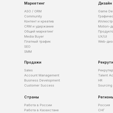
Маркетинг
Дизайн
ASO / ORM
Game De
Community
Графиче
Контент и креатив
Иллюстр
CRM и удержание
Motion-д
Общий маркетинг
Продукт
Media Buyer
UX/UI
Платный трафик
Web-диз
SEO
SMM
Продажи
Рекрут
Sales
Рекруте
Account Management
Talent Ac
Business Development
HR
Customer Success
Sourcing
Страны
Регион
Работа в России
Россия
Работа в Казахстане
СНГ