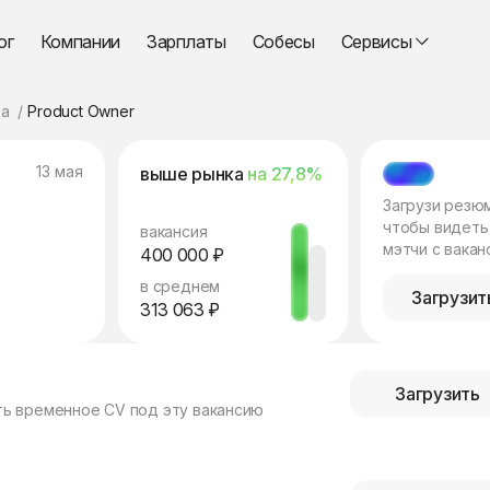
ог
Компании
Зарплаты
Собесы
Сервисы
а
Product Owner
13 мая
выше рынка
на 27,8%
МЭТЧ
Загрузи резю
чтобы видеть
вакансия
мэтчи с вакан
400 000 ₽
в среднем
Загрузит
313 063 ₽
Загрузить
ть временное CV под эту вакансию