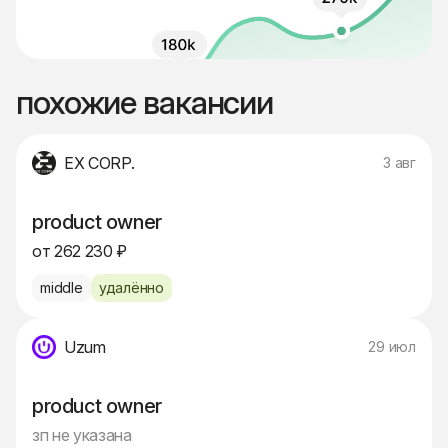
похожие вакансии
EX CORP.
3 авг
product owner
от 262 230 ₽
middle
удалённо
Uzum
29 июл
product owner
зп не указана