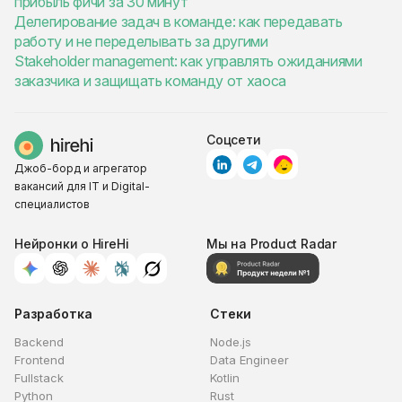
прибыль фичи за 30 минут
Делегирование задач в команде: как передавать
работу и не переделывать за другими
Stakeholder management: как управлять ожиданиями
заказчика и защищать команду от хаоса
Соцсети
Джоб-борд и агрегатор
вакансий для IT и Digital-
специалистов
Нейронки о HireHi
Мы на Product Radar
Разработка
Стеки
Backend
Node.js
Frontend
Data Engineer
Fullstack
Kotlin
Python
Rust