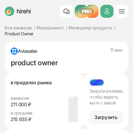
PRO
HireHi
Все вакансии
Менеджмент
Менеджер продукта
Product Owner
11 мая
Aviasales
product owner
в пределах рынка
МЭТЧ
Загрузи резюме,
чтобы видеть
вакансия
мэтч с вакой
211 000 ₽
в среднем
Загрузить
215 935 ₽