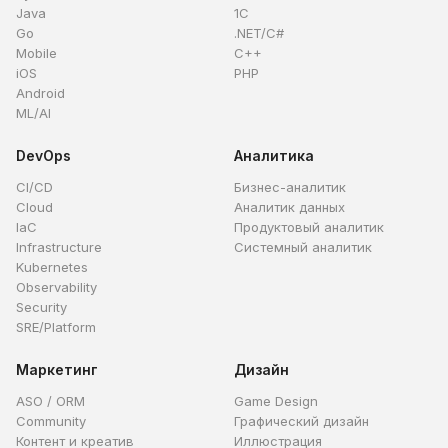
Java
1C
Go
.NET/C#
Mobile
C++
iOS
PHP
Android
ML/AI
DevOps
Аналитика
CI/CD
Бизнес-аналитик
Cloud
Аналитик данных
IaC
Продуктовый аналитик
Infrastructure
Системный аналитик
Kubernetes
Observability
Security
SRE/Platform
Маркетинг
Дизайн
ASO / ORM
Game Design
Community
Графический дизайн
Контент и креатив
Иллюстрация