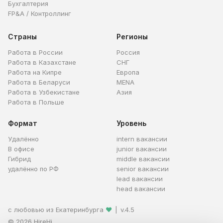
Бухгалтерия
FP&A / Контроллинг
Страны
Регионы
Работа в России
Россия
Работа в Казахстане
СНГ
Работа на Кипре
Европа
Работа в Беларуси
MENA
Работа в Узбекистане
Азия
Работа в Польше
Формат
Уровень
Удалённо
intern вакансии
В офисе
junior вакансии
Гибрид
middle вакансии
удалённо по РФ
senior вакансии
lead вакансии
head вакансии
с любовью из Екатеринбурга
❤
|
v.4.5
© 2026 HireHi