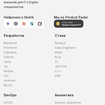
вакансий для IT и Digital-
специалистов
Нейронки о HireHi
Мы на Product Radar
Разработка
Стеки
Backend
Node.js
Frontend
Data Engineer
Fullstack
Kotlin
Python
Rust
Java
1C
Go
.NET/C#
Mobile
C++
iOS
PHP
Android
ML/AI
DevOps
Аналитика
CI/CD
Бизнес-аналитик