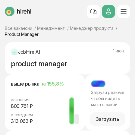
HireHi
Все вакансии
Менеджмент
Менеджер продукта
Product Manager
1 июн
JobHire.AI
product manager
выше рынка
на 155,8%
МЭТЧ
Загрузи резюме,
чтобы видеть
вакансия
мэтч с вакой
800 761 ₽
в среднем
Загрузить
313 063 ₽