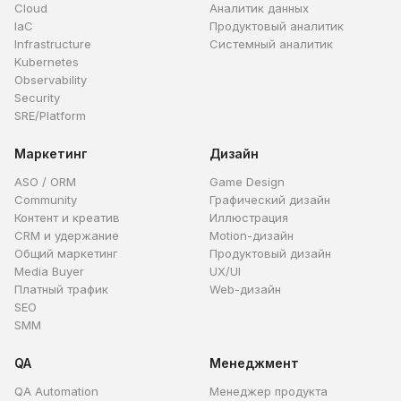
Cloud
Аналитик данных
IaC
Продуктовый аналитик
Infrastructure
Системный аналитик
Kubernetes
Observability
Security
SRE/Platform
Маркетинг
Дизайн
ASO / ORM
Game Design
Community
Графический дизайн
Контент и креатив
Иллюстрация
CRM и удержание
Motion-дизайн
Общий маркетинг
Продуктовый дизайн
Media Buyer
UX/UI
Платный трафик
Web-дизайн
SEO
SMM
QA
Менеджмент
QA Automation
Менеджер продукта