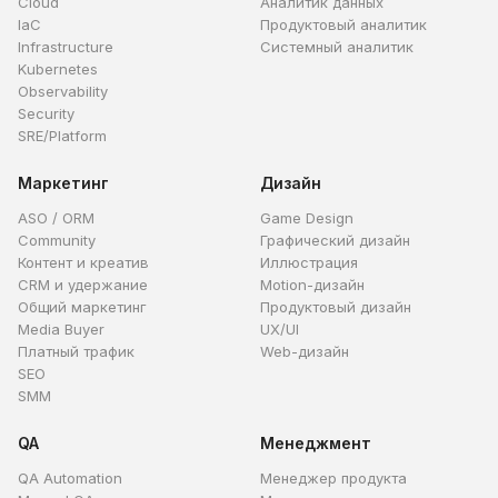
Cloud
Аналитик данных
IaC
Продуктовый аналитик
Infrastructure
Системный аналитик
Kubernetes
Observability
Security
SRE/Platform
Маркетинг
Дизайн
ASO / ORM
Game Design
Community
Графический дизайн
Контент и креатив
Иллюстрация
CRM и удержание
Motion-дизайн
Общий маркетинг
Продуктовый дизайн
Media Buyer
UX/UI
Платный трафик
Web-дизайн
SEO
SMM
QA
Менеджмент
QA Automation
Менеджер продукта