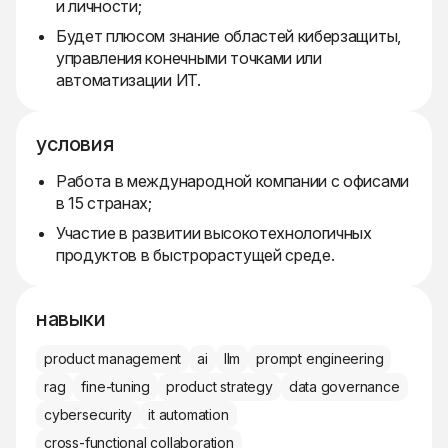
и личности;
Будет плюсом знание областей киберзащиты,
управления конечными точками или
автоматизации ИТ.
условия
Работа в международной компании с офисами
в 15 странах;
Участие в развитии высокотехнологичных
продуктов в быстрорастущей среде.
навыки
product management
ai
llm
prompt engineering
rag
fine-tuning
product strategy
data governance
cybersecurity
it automation
cross-functional collaboration