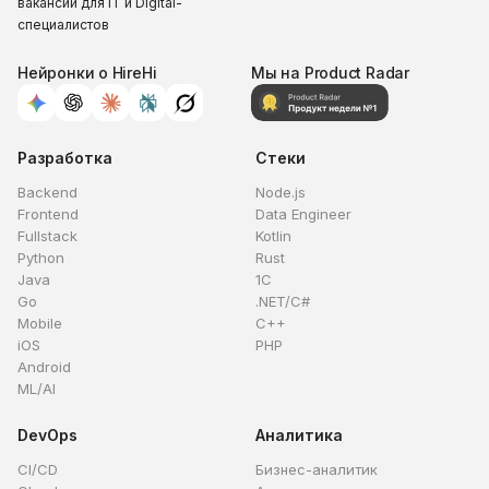
вакансий для IT и Digital-
специалистов
Нейронки о HireHi
Мы на Product Radar
Разработка
Стеки
Backend
Node.js
Frontend
Data Engineer
Fullstack
Kotlin
Python
Rust
Java
1C
Go
.NET/C#
Mobile
C++
iOS
PHP
Android
ML/AI
DevOps
Аналитика
CI/CD
Бизнес-аналитик