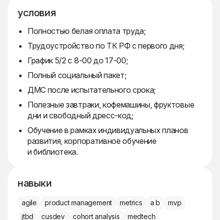
условия
Полностью белая оплата труда;
Трудоустройство по ТК РФ с первого дня;
График 5/2 с 8-00 до 17-00;
Полный социальный пакет;
ДМС после испытательного срока;
Полезные завтраки, кофемашины, фруктовые
дни и свободный дресс-код;
Обучение в рамках индивидуальных планов
развития, корпоративное обучение
и библиотека.
навыки
agile
product management
metrics
a b
mvp
jtbd
cusdev
cohort analysis
medtech