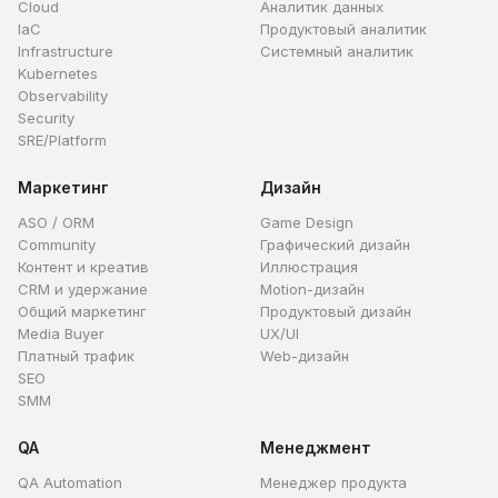
Cloud
Аналитик данных
IaC
Продуктовый аналитик
Infrastructure
Системный аналитик
Kubernetes
Observability
Security
SRE/Platform
Маркетинг
Дизайн
ASO / ORM
Game Design
Community
Графический дизайн
Контент и креатив
Иллюстрация
CRM и удержание
Motion-дизайн
Общий маркетинг
Продуктовый дизайн
Media Buyer
UX/UI
Платный трафик
Web-дизайн
SEO
SMM
QA
Менеджмент
QA Automation
Менеджер продукта