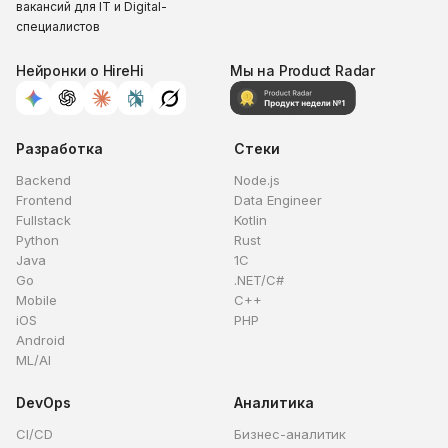
вакансий для IT и Digital-
специалистов
Нейронки о HireHi
Мы на Product Radar
Разработка
Стеки
Backend
Node.js
Frontend
Data Engineer
Fullstack
Kotlin
Python
Rust
Java
1C
Go
.NET/C#
Mobile
C++
iOS
PHP
Android
ML/AI
DevOps
Аналитика
CI/CD
Бизнес-аналитик