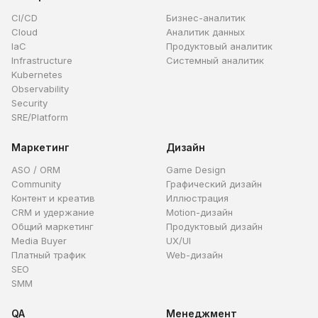
CI/CD
Бизнес-аналитик
Cloud
Аналитик данных
IaC
Продуктовый аналитик
Infrastructure
Системный аналитик
Kubernetes
Observability
Security
SRE/Platform
Маркетинг
Дизайн
ASO / ORM
Game Design
Community
Графический дизайн
Контент и креатив
Иллюстрация
CRM и удержание
Motion-дизайн
Общий маркетинг
Продуктовый дизайн
Media Buyer
UX/UI
Платный трафик
Web-дизайн
SEO
SMM
QA
Менеджмент