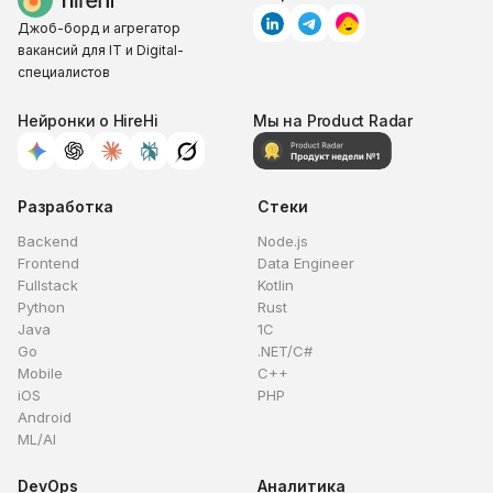
Джоб-борд и агрегатор
вакансий для IT и Digital-
специалистов
Нейронки о HireHi
Мы на Product Radar
Разработка
Стеки
Backend
Node.js
Frontend
Data Engineer
Fullstack
Kotlin
Python
Rust
Java
1C
Go
.NET/C#
Mobile
C++
iOS
PHP
Android
ML/AI
DevOps
Аналитика