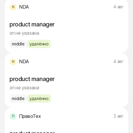
NDA
4 авг
product manager
зп не указана
middle
удалённо
NDA
4 авг
product manager
зп не указана
middle
удалённо
ПравоТех
2 авг