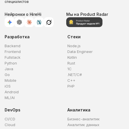
специалистов
Нейронки о HireHi
Мы на Product Radar
Разработка
Стеки
Backend
Node.js
Frontend
Data Engineer
Fullstack
Kotlin
Python
Rust
Java
1C
Go
.NET/C#
Mobile
C++
iOS
PHP
Android
ML/AI
DevOps
Аналитика
CI/CD
Бизнес-аналитик
Cloud
Аналитик данных