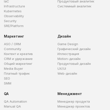
IaC
Продуктовый аналитик
Infrastructure
Системный аналитик
Kubernetes
Observability
Security
SRE/Platform
Маркетинг
Дизайн
ASO / ORM
Game Design
Community
Графический дизайн
Контент и креатив
Иллюстрация
CRM и удержание
Motion-дизайн
Общий маркетинг
Продуктовый дизайн
Media Buyer
UX/UI
Платный трафик
Web-дизайн
SEO
SMM
QA
Менеджмент
QA Automation
Менеджер продукта
Manual QA
Менеджер проектов