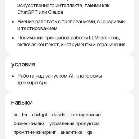
искусственного интеллекта, такими как
ChatGPT или Claude
Умение работать с требованиями, сценариями
и тестированием
Понимание принципов работы LLM-агентов,
включая контекст, инструменты и ограничения
условия
Работа над запуском AI-платформы
для superApp
навыки
ai
llm
chatgpt
claude
тестирование
бизнес-анализ
управление продуктом
промпт-инжиниринг
аналитика
qa