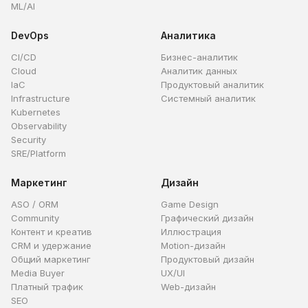
ML/AI
DevOps
Аналитика
CI/CD
Бизнес-аналитик
Cloud
Аналитик данных
IaC
Продуктовый аналитик
Infrastructure
Системный аналитик
Kubernetes
Observability
Security
SRE/Platform
Маркетинг
Дизайн
ASO / ORM
Game Design
Community
Графический дизайн
Контент и креатив
Иллюстрация
CRM и удержание
Motion-дизайн
Общий маркетинг
Продуктовый дизайн
Media Buyer
UX/UI
Платный трафик
Web-дизайн
SEO