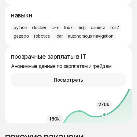
навыки
python
docker
c++
linux
mqtt
camera
ros2
gazebo
robotics
lidar
autonomous navigation
прозрачные зарплаты в IT
Анонимные данные по зарплатам и грейдам
Посмотреть
похожие вакансии