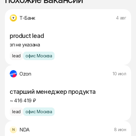
Т-Банк
4 авг
product lead
зп не указана
lead
офис Москва
Ozon
10 июл
старший менеджер продукта
~ 416 419 ₽
lead
офис Москва
NDA
8 июн