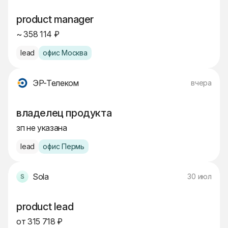
product manager
~ 358 114 ₽
lead
офис Москва
ЭР-Телеком
вчера
владелец продукта
зп не указана
lead
офис Пермь
Sola
30 июл
product lead
от 315 718 ₽