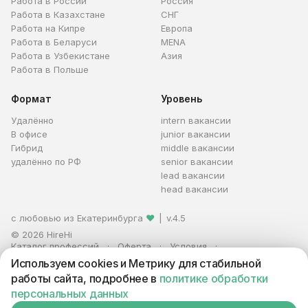
Работа в России
Россия
Работа в Казахстане
СНГ
Работа на Кипре
Европа
Работа в Беларуси
MENA
Работа в Узбекистане
Азия
Работа в Польше
Формат
Уровень
Удалённо
intern вакансии
В офисе
junior вакансии
Гибрид
middle вакансии
удалённо по РФ
senior вакансии
lead вакансии
head вакансии
с любовью из Екатеринбурга
❤
|
v.4.5
© 2026 HireHi
Каталог профессий
Оферта
Условия
Персональные данные
Реклама
Используем cookies и Метрику для стабильной
ИП Захаров Антон Алексеевич · ИНН 663005711880 · ОГРНИП
работы сайта, подробнее в
политике обработки
321665800059102
персональных данных