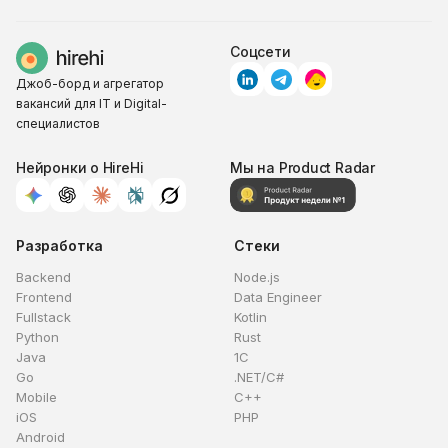
Соцсети
Джоб-борд и агрегатор
вакансий для IT и Digital-
специалистов
Нейронки о HireHi
Мы на Product Radar
Разработка
Стеки
Backend
Node.js
Frontend
Data Engineer
Fullstack
Kotlin
Python
Rust
Java
1C
Go
.NET/C#
Mobile
C++
iOS
PHP
Android