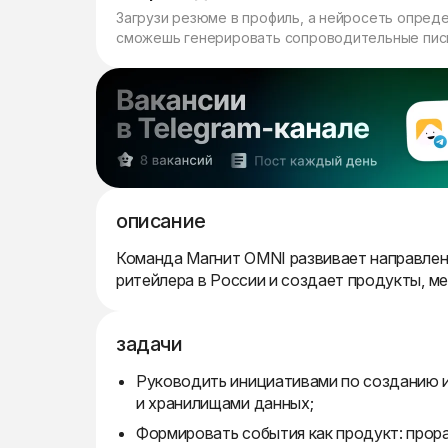
Загрузи резюме в профиль, а нейросеть опред
сможешь генерировать сопроводительные пись
описание
Команда Магнит OMNI развивает направлен
ритейлера в России и создает продукты, м
задачи
Руководить инициативами по созданию и
и хранилищами данных;
Формировать события как продукт: прор