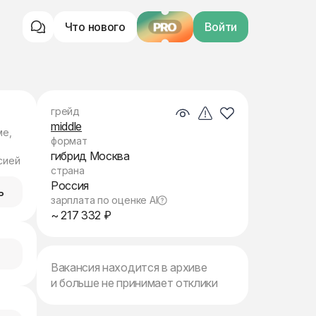
Что нового
PRO
Войти
грейд
middle
ме,
формат
гибрид Москва
сией
страна
Россия
ь
зарплата по оценке AI
~ 217 332 ₽
Вакансия находится в архиве
и больше не принимает отклики