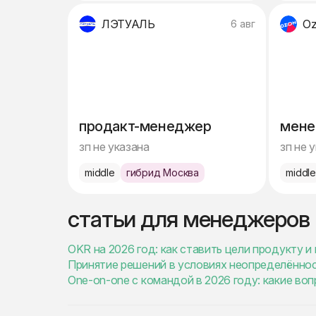
ЛЭТУАЛЬ
O
6 авг
продакт-менеджер
мене
зп не указана
зп не 
middle
гибрид Москва
middl
статьи для менеджеров
OKR на 2026 год: как ставить цели продукту 
Принятие решений в условиях неопределённос
One-on-one с командой в 2026 году: какие в