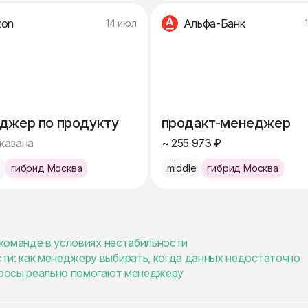
zon
Альфа-Банк
14 июл
джер по продукту
продакт-менеджер
указана
~ 255 973 ₽
e
гибрид Москва
middle
гибрид Москва
и команде в условиях нестабильности
ти: как менеджеру выбирать, когда данных недостаточно
опросы реально помогают менеджеру