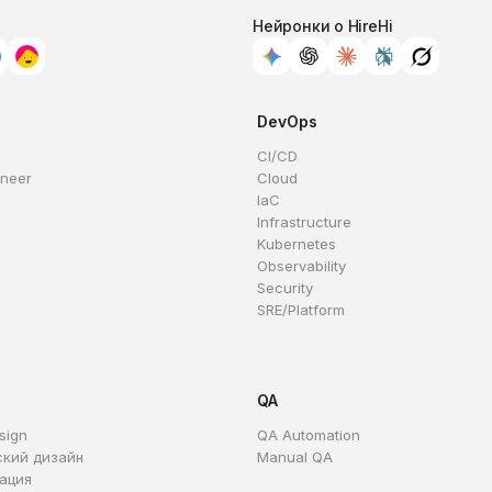
Нейронки о HireHi
DevOps
CI/CD
ineer
Cloud
IaC
Infrastructure
Kubernetes
Observability
Security
SRE/Platform
QA
sign
QA Automation
ский дизайн
Manual QA
ация