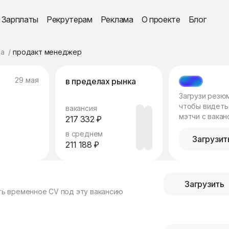
Зарплаты
Рекрутерам
Реклама
О проекте
Блог
а
продакт менеджер
29 мая
в пределах рынка
МЭТЧ
Загрузи резю
чтобы видеть
вакансия
мэтчи с вакан
217 332 ₽
в среднем
Загрузит
211 188 ₽
Загрузить
ть временное CV под эту вакансию