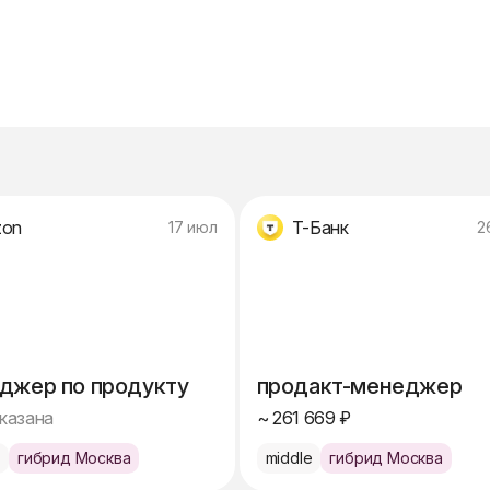
zon
Т-Банк
17 июл
2
джер по продукту
продакт-менеджер
указана
~ 261 669 ₽
e
гибрид Москва
middle
гибрид Москва