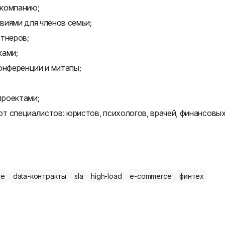
-компанию;
виями для членов семьи;
ртнеров;
ками;
онференции и митапы;
проектами;
т специалистов: юристов, психологов, врачей, финансовы
ke
data-контракты
sla
high-load
e-commerce
финтех