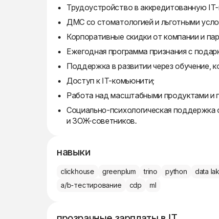
Трудоустройство в аккредитованную IT
ДМС со стоматологией и льготными усло
Корпоративные скидки от компании и па
Ежегодная программа признания с подар
Поддержка в развитии через обучение, к
Доступ к IT-комьюнити;
Работа над масштабными продуктами и 
Социально-психологическая поддержка о
и ЗОЖ-советников.
навыки
clickhouse
greenplum
trino
python
data la
a/b-тестирование
cdp
ml
прозрачные зарплаты в IT