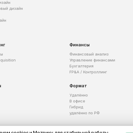
изайн
овый дизайн
айн
инг
Финансы
ры
Финансовый анализ
quisition
Управление финансами
Бухгалтерия
FP&A / Контроллинг
ы
Формат
Удалённо
В офисе
Гибрид
удалённо по РФ
уем cookies и Метрику для стабильной работы