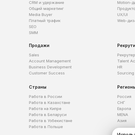
CRM и удержание
Motion-д
Общий маркетинг
Продукт
Media Buyer
UX/UI
Платный трафик
Web-диз
SEO
SMM
Продажи
Рекрут
Sales
Рекруте
Account Management
Talent Ac
Business Development
HR
Customer Success
Sourcing
Страны
Регион
Работа в России
Россия
Работа в Казахстане
СНГ
Работа на Кипре
Европа
Работа в Беларуси
MENA
Работа в Узбекистане
Азия
Работа в Польше
Использ