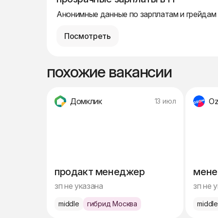
Анонимные данные по зарплатам и грейдам
Посмотреть
похожие вакансии
Домклик
O
13 июл
продакт менеджер
мене
зп не указана
зп не 
middle
гибрид Москва
middl