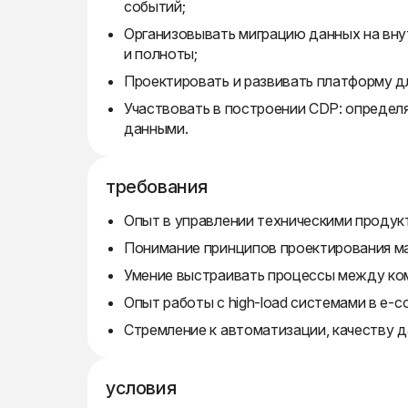
событий;
Организовывать миграцию данных на вн
и полноты;
Проектировать и развивать платформу д
Участвовать в построении CDP: определ
данными.
требования
Опыт в управлении техническими продукт
Понимание принципов проектирования м
Умение выстраивать процессы между ком
Опыт работы с high-load системами в e-
Стремление к автоматизации, качеству 
условия