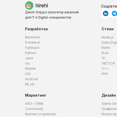
Соцсети
Джоб-борд и агрегатор вакансий
для IT и Digital-специалистов
Разработка
Стеки
Backend
Node.js
Frontend
Data Eng
Fullstack
Kotlin
Python
Rust
Java
1C
Go
.NET/C#
Mobile
C++
iOS
PHP
Android
ML/AI
Маркетинг
Дизайн
ASO / ORM
Game De
Community
Графиче
Контент и креатив
Иллюстр