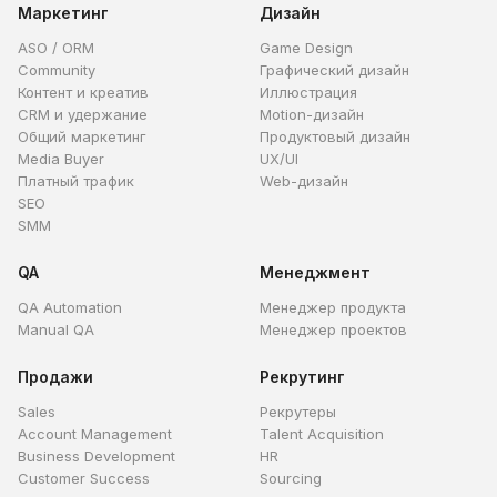
Маркетинг
Дизайн
ASO / ORM
Game Design
Community
Графический дизайн
Контент и креатив
Иллюстрация
CRM и удержание
Motion-дизайн
Общий маркетинг
Продуктовый дизайн
Media Buyer
UX/UI
Платный трафик
Web-дизайн
SEO
SMM
QA
Менеджмент
QA Automation
Менеджер продукта
Manual QA
Менеджер проектов
Продажи
Рекрутинг
Sales
Рекрутеры
Account Management
Talent Acquisition
Business Development
HR
Customer Success
Sourcing