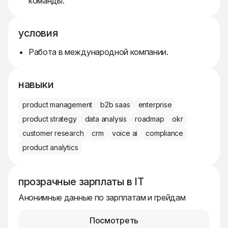
команды.
условия
Работа в международной компании.
навыки
product management
b2b saas
enterprise
product strategy
data analysis
roadmap
okr
customer research
crm
voice ai
compliance
product analytics
прозрачные зарплаты в IT
Анонимные данные по зарплатам и грейдам
Посмотреть