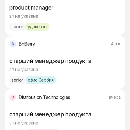
product manager
зп не указана
senior
удалённо
BnBerry
4 авг
старший менеджер продукта
зп не указана
senior
офис Сербия
Distribusion Technologies
вчера
старший менеджер продукта
зп не указана