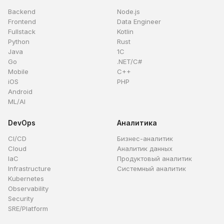
Backend
Node.js
Frontend
Data Engineer
Fullstack
Kotlin
Python
Rust
Java
1C
Go
.NET/C#
Mobile
C++
iOS
PHP
Android
ML/AI
DevOps
Аналитика
CI/CD
Бизнес-аналитик
Cloud
Аналитик данных
IaC
Продуктовый аналитик
Infrastructure
Системный аналитик
Kubernetes
Observability
Security
SRE/Platform