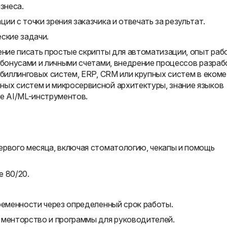
знеса.
и с точки зрения заказчика и отвечать за результат.
ские задачи.
ение писать простые скрипты для автоматизации, опыт раб
 бонусами и личными счетами, внедрение процессов разраб
 биллинговых систем, ERP, CRM или крупных систем в екоме
ых систем и микросервисной архитектуры, знание языков
ие AI/ML-инструментов.
ервого месяца, включая стоматологию, чекапы и помощь
е 80/20.
ременности через определенный срок работы.
 менторство и программы для руководителей.