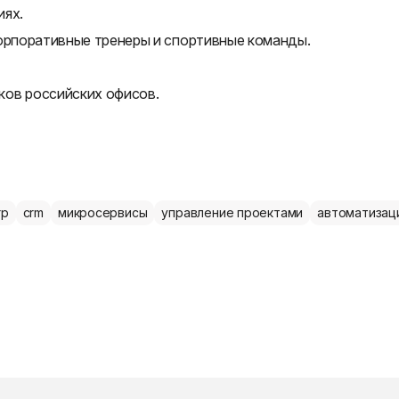
иях.
корпоративные тренеры и спортивные команды.
ков российских офисов.
rp
crm
микросервисы
управление проектами
автоматизац