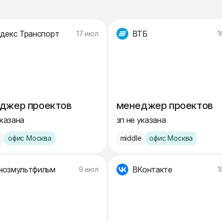
декс Транспорт
ВТБ
17 июл
1
джер проектов
менеджер проектов
указана
зп не указана
e
офис Москва
middle
офис Москва
юзмультфильм
ВКонтакте
9 июл
1