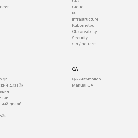
CI/CD
ineer
Cloud
IaC
Infrastructure
Kubernetes
Observability
Security
SRE/Platform
QA
sign
QA Automation
ский дизайн
Manual QA
ация
изайн
овый дизайн
айн