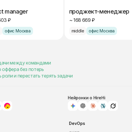
ct manager
проджект-менеджер
603 ₽
~ 168 669 ₽
e
офис Москва
middle
офис Москва
задачи между командами
о оффера без потерь
 роли и перестать терять задачи
Нейронки о HireHi
DevOps