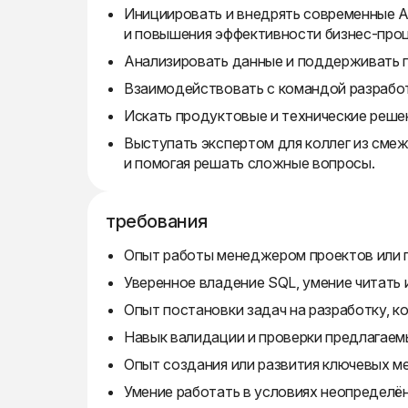
Инициировать и внедрять современные A
и повышения эффективности бизнес-про
Анализировать данные и поддерживать п
Взаимодействовать с командой разработ
Искать продуктовые и технические решен
Выступать экспертом для коллег из см
и помогая решать сложные вопросы.
требования
Опыт работы менеджером проектов или п
Уверенное владение SQL, умение читать 
Опыт постановки задач на разработку, ко
Навык валидации и проверки предлагаемы
Опыт создания или развития ключевых ме
Умение работать в условиях неопределё