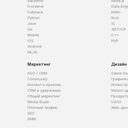
Backend
Node.js
Frontend
Data Eng
Fullstack
Kotlin
Python
Rust
Java
1C
Go
.NET/C#
Mobile
C++
iOS
PHP
Android
ML/AI
Маркетинг
Дизайн
ASO / ORM
Game De
Community
Графиче
Контент и креатив
Иллюстр
CRM и удержание
Motion-д
Общий маркетинг
Продукт
Media Buyer
UX/UI
Платный трафик
Web-диз
SEO
SMM