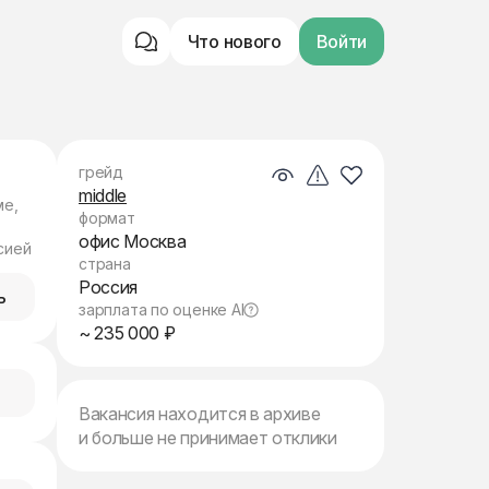
Что нового
Войти
грейд
middle
ме,
формат
офис Москва
сией
страна
Россия
ь
зарплата по оценке AI
~ 235 000 ₽
Вакансия находится в архиве
и больше не принимает отклики