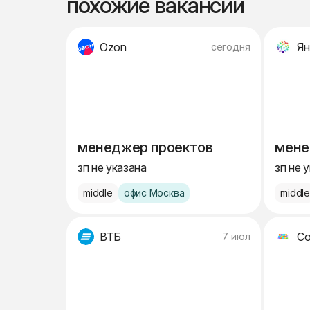
похожие вакансии
Ozon
Ян
сегодня
менеджер проектов
мене
зп не указана
зп не 
middle
офис Москва
middl
ВТБ
Со
7 июл