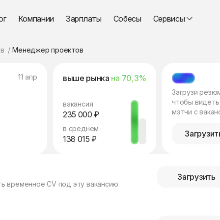
ог
Компании
Зарплаты
Собесы
Сервисы
в
Менеджер проектов
11 апр
выше рынка
на 70,3%
МЭТЧ
Загрузи резю
чтобы видеть
вакансия
мэтчи с вакан
235 000 ₽
в среднем
Загрузит
138 015 ₽
Загрузить
ть временное CV под эту вакансию