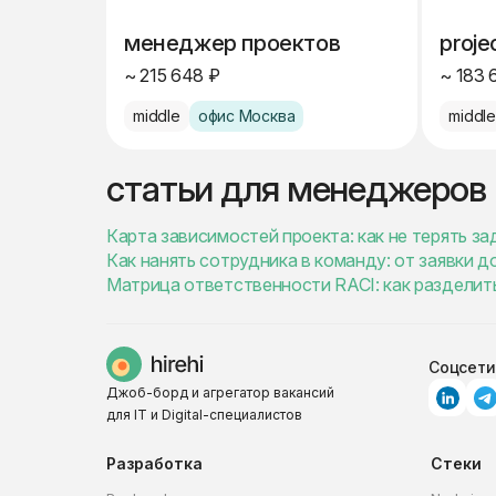
менеджер проектов
proje
~ 215 648 ₽
~ 183 
middle
офис Москва
middl
статьи для менеджеров
Карта зависимостей проекта: как не терять 
Как нанять сотрудника в команду: от заявки д
Матрица ответственности RACI: как разделить
Соцсети
Джоб-борд и агрегатор вакансий
для IT и Digital-специалистов
Разработка
Стеки