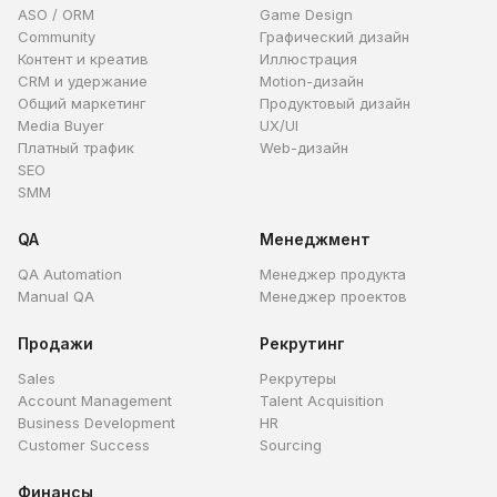
ASO / ORM
Game Design
Community
Графический дизайн
Контент и креатив
Иллюстрация
CRM и удержание
Motion-дизайн
Общий маркетинг
Продуктовый дизайн
Media Buyer
UX/UI
Платный трафик
Web-дизайн
SEO
SMM
QA
Менеджмент
QA Automation
Менеджер продукта
Manual QA
Менеджер проектов
Продажи
Рекрутинг
Sales
Рекрутеры
Account Management
Talent Acquisition
Business Development
HR
Customer Success
Sourcing
Финансы