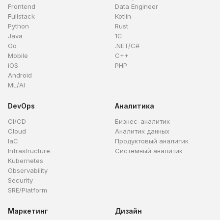
Frontend
Data Engineer
Fullstack
Kotlin
Python
Rust
Java
1C
Go
.NET/C#
Mobile
C++
iOS
PHP
Android
ML/AI
DevOps
Аналитика
CI/CD
Бизнес-аналитик
Cloud
Аналитик данных
IaC
Продуктовый аналитик
Infrastructure
Системный аналитик
Kubernetes
Observability
Security
SRE/Platform
Маркетинг
Дизайн