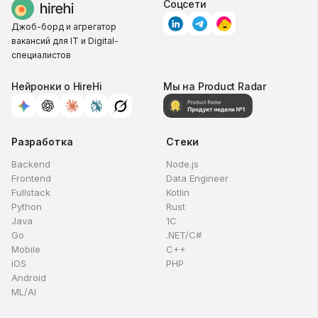
Соцсети
Джоб-борд и агрегатор
вакансий для IT и Digital-
специалистов
Нейронки о HireHi
Мы на Product Radar
Разработка
Стеки
Backend
Node.js
Frontend
Data Engineer
Fullstack
Kotlin
Python
Rust
Java
1C
Go
.NET/C#
Mobile
C++
iOS
PHP
Android
ML/AI