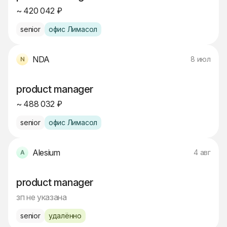
~ 420 042 ₽
senior
офис Лимасол
NDA
8 июл
product manager
~ 488 032 ₽
senior
офис Лимасол
Alesium
4 авг
product manager
зп не указана
senior
удалённо