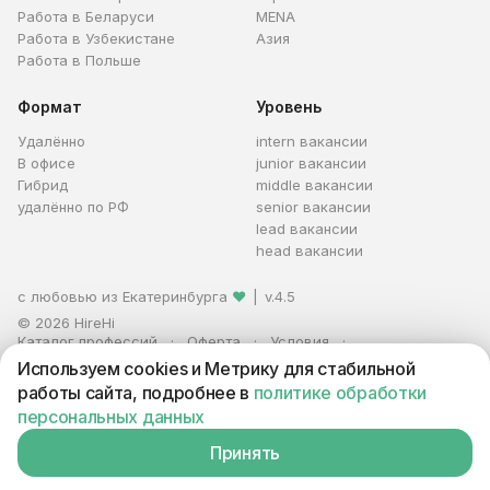
Работа в Беларуси
MENA
Работа в Узбекистане
Азия
Работа в Польше
Формат
Уровень
Удалённо
intern вакансии
В офисе
junior вакансии
Гибрид
middle вакансии
удалённо по РФ
senior вакансии
lead вакансии
head вакансии
с любовью из Екатеринбурга
❤
|
v.4.5
© 2026 HireHi
Каталог профессий
Оферта
Условия
Персональные данные
Реклама
Используем cookies и Метрику для стабильной
ИП Захаров Антон Алексеевич · ИНН 663005711880 · ОГРНИП
работы сайта, подробнее в
политике обработки
321665800059102
персональных данных
Принять
Вакансия находится в архиве