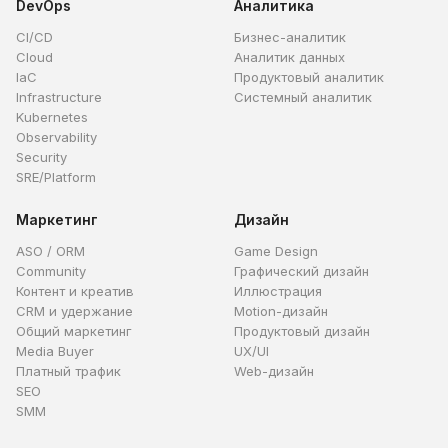
DevOps
Аналитика
CI/CD
Бизнес-аналитик
Cloud
Аналитик данных
IaC
Продуктовый аналитик
Infrastructure
Системный аналитик
Kubernetes
Observability
Security
SRE/Platform
Маркетинг
Дизайн
ASO / ORM
Game Design
Community
Графический дизайн
Контент и креатив
Иллюстрация
CRM и удержание
Motion-дизайн
Общий маркетинг
Продуктовый дизайн
Media Buyer
UX/UI
Платный трафик
Web-дизайн
SEO
SMM