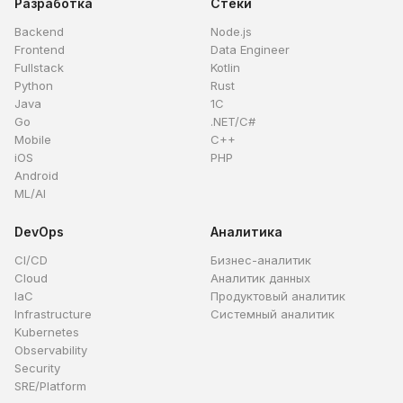
Разработка
Стеки
Backend
Node.js
Frontend
Data Engineer
Fullstack
Kotlin
Python
Rust
Java
1C
Go
.NET/C#
Mobile
C++
iOS
PHP
Android
ML/AI
DevOps
Аналитика
CI/CD
Бизнес-аналитик
Cloud
Аналитик данных
IaC
Продуктовый аналитик
Infrastructure
Системный аналитик
Kubernetes
Observability
Security
SRE/Platform