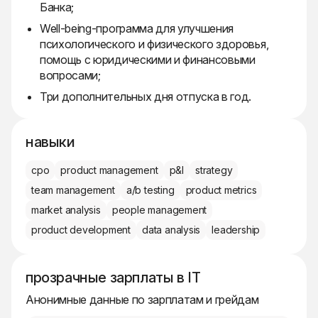
Банка;
Well-being-программа для улучшения
психологического и физического здоровья,
помощь с юридическими и финансовыми
вопросами;
Три дополнительных дня отпуска в год.
навыки
cpo
product management
p&l
strategy
team management
a/b testing
product metrics
market analysis
people management
product development
data analysis
leadership
прозрачные зарплаты в IT
Анонимные данные по зарплатам и грейдам