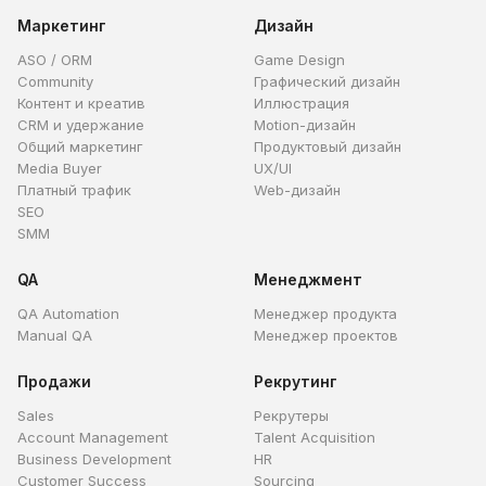
Маркетинг
Дизайн
ASO / ORM
Game Design
Community
Графический дизайн
Контент и креатив
Иллюстрация
CRM и удержание
Motion-дизайн
Общий маркетинг
Продуктовый дизайн
Media Buyer
UX/UI
Платный трафик
Web-дизайн
SEO
SMM
QA
Менеджмент
QA Automation
Менеджер продукта
Manual QA
Менеджер проектов
Продажи
Рекрутинг
Sales
Рекрутеры
Account Management
Talent Acquisition
Business Development
HR
Customer Success
Sourcing