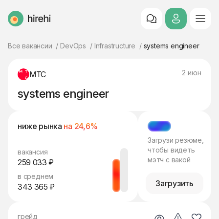
HireHi
Все вакансии
DevOps
Infrastructure
systems engineer
2 июн
МТС
systems engineer
ниже рынка
на 24,6%
МЭТЧ
Загрузи резюме,
чтобы видеть
вакансия
мэтч с вакой
259 033 ₽
в среднем
Загрузить
343 365 ₽
грейд