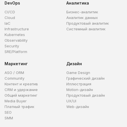
DevOps
Аналитика
CI/CD
Бизнес-аналитик
Cloud
Аналитик данных
IaC
Продуктовый аналитик
Infrastructure
Системный аналитик
Kubernetes
Observability
Security
SRE/Platform
Маркетинг
Дизайн
ASO / ORM
Game Design
Community
Графический дизайн
Контент и креатив
Иллюстрация
CRM и удержание
Motion-дизайн
Общий маркетинг
Продуктовый дизайн
Media Buyer
UX/UI
Платный трафик
Web-дизайн
SEO
SMM