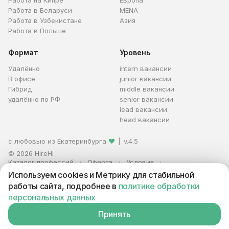
Работа на Кипре
Европа
Работа в Беларуси
MENA
Работа в Узбекистане
Азия
Работа в Польше
Формат
Уровень
Удалённо
intern вакансии
В офисе
junior вакансии
Гибрид
middle вакансии
удалённо по РФ
senior вакансии
lead вакансии
head вакансии
с любовью из Екатеринбурга
❤
|
v.4.5
© 2026 HireHi
Каталог профессий
Оферта
Условия
Персональные данные
Реклама
Используем cookies и Метрику для стабильной
ИП Захаров Антон Алексеевич · ИНН 663005711880 · ОГРНИП
работы сайта, подробнее в
политике обработки
321665800059102
персональных данных
Принять
Вакансия находится в архиве