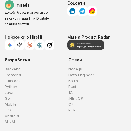
Соцсети
Джоб-борд и агрегатор
вакансий для IT и Digital-
специалистов
Нейронки о HireHi
Мы на Product Radar
Разработка
Стеки
Backend
Node.js
Frontend
Data Engineer
Fullstack
Kotlin
Python
Rust
Java
1C
Go
.NET/C#
Mobile
C++
iOS
PHP
Android
ML/AI