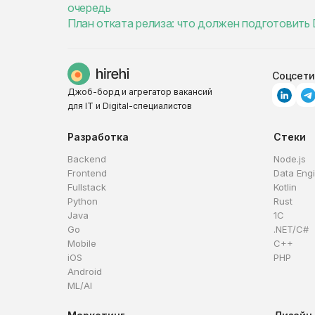
очередь
План отката релиза: что должен подготовить
Соцсети
Джоб-борд и агрегатор вакансий
для IT и Digital-специалистов
Разработка
Стеки
Backend
Node.js
Frontend
Data Eng
Fullstack
Kotlin
Python
Rust
Java
1C
Go
.NET/C#
Mobile
C++
iOS
PHP
Android
ML/AI