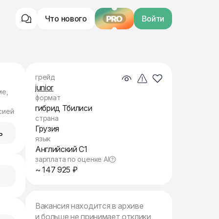
Что нового
PRO
Войти
грейд
junior
ме,
формат
гибрид Тбилиси
сией
страна
Грузия
ь
язык
Английский C1
зарплата по оценке AI
~ 147 925 ₽
Вакансия находится в архиве
и больше не принимает отклики