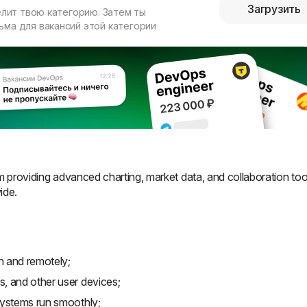
Загрузить
елит твою категорию. Затем ты
ма для вакансий этой категории
rm providing advanced charting, market data, and collaboration too
ide.
n and remotely;
s, and other user devices;
 systems run smoothly;