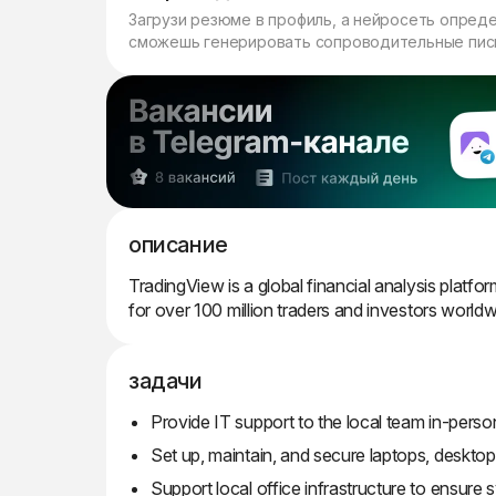
Загрузи резюме в профиль, а нейросеть опред
сможешь генерировать сопроводительные пись
описание
TradingView is a global financial analysis platfo
for over 100 million traders and investors worldw
задачи
Provide IT support to the local team in-perso
Set up, maintain, and secure laptops, desktop
Support local office infrastructure to ensure