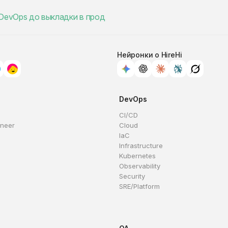
 DevOps до выкладки в прод
Нейронки о HireHi
DevOps
CI/CD
ineer
Cloud
IaC
Infrastructure
Kubernetes
Observability
Security
SRE/Platform