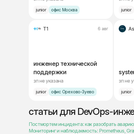
junior
офис Москва
junior
Т1
As
6 авг
инженер технической
поддержки
syste
зп не указана
зп не 
junior
офис Орехово-Зуево
junior
статьи для DevOps-инж
Постмортем инцидента: как разобрать аварию 
Мониторинг и наблюдаемость: Prometheus, Gra