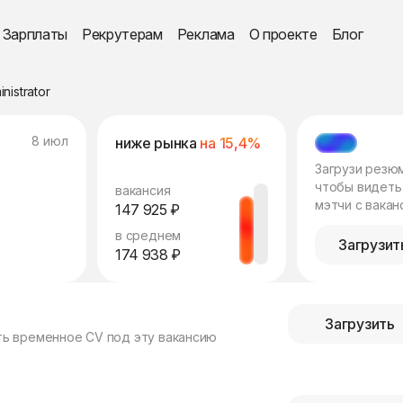
Зарплаты
Рекрутерам
Реклама
О проекте
Блог
nistrator
8 июл
ниже рынка
на 15,4%
МЭТЧ
Загрузи резю
чтобы видеть
вакансия
мэтчи с вакан
147 925 ₽
в среднем
Загрузит
174 938 ₽
Загрузить
ть временное CV под эту вакансию