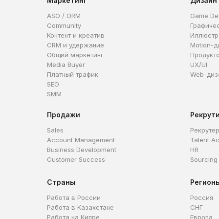
Маркетинг
Дизайн
ASO / ORM
Game De
Community
Графиче
Контент и креатив
Иллюстр
CRM и удержание
Motion-д
Общий маркетинг
Продукт
Media Buyer
UX/UI
Платный трафик
Web-диз
SEO
SMM
Продажи
Рекрут
Sales
Рекруте
Account Management
Talent Ac
Business Development
HR
Customer Success
Sourcing
Страны
Регион
Работа в России
Россия
Работа в Казахстане
СНГ
Работа на Кипре
Европа