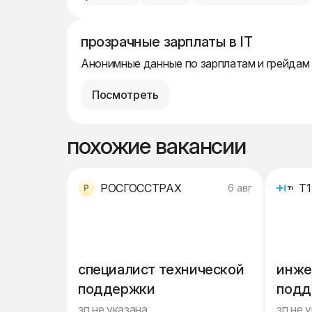
прозрачные зарплаты в IT
Анонимные данные по зарплатам и грейдам
Посмотреть
похожие вакансии
РОСГОССТРАХ
Т1
6 авг
специалист технической
инже
поддержки
подд
зп не указана
зп не 