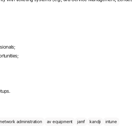
sionals;
rtunities;
tups.
network administration
av equipment
jamf
kandji
intune