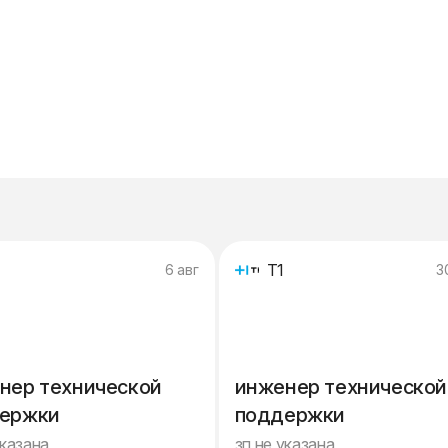
Т1
6 авг
3
нер технической
инженер технической
ержки
поддержки
указана
зп не указана