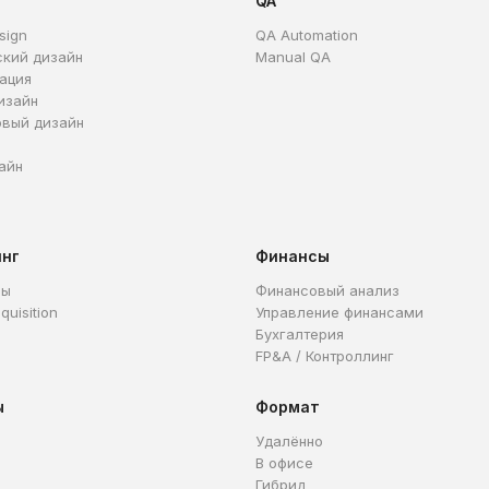
QA
sign
QA Automation
ский дизайн
Manual QA
ация
изайн
овый дизайн
айн
инг
Финансы
ры
Финансовый анализ
quisition
Управление финансами
Бухгалтерия
FP&A / Контроллинг
ы
Формат
Удалённо
В офисе
Гибрид