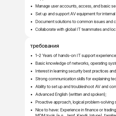
Manage user accounts, access, and basic secu
Set up and support AV equipment for internal
Document solutions to common issues and co
Collaborate with global IT teammates and lo
требования
1–2 Years of hands-on IT support experience
Basic knowledge of networks, operating sys
Interest in learning security best practices 
Strong communication skills for explaining tec
Ability to set up and troubleshoot AV and co
Advanced English (written and spoken);
Proactive approach, logical problem-solving s
Nice to have: Experience in finance or tradin
MDM tools (e.g., Jamf, Kandji, Intune), famili