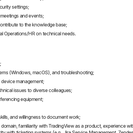
rity settings;
 meetings and events;
ntribute to the knowledge base;
cal Operations/HR on technical needs.
;
tems (Windows, macOS), and troubleshooting;
and device management;
hnical issues to diverse colleagues;
nferencing equipment;
kills, and willingness to document work;
g domain, familiarity with TradingView as a product, experience wi
arity with ticketing systems (e.g., Jira Service Management, Zendes