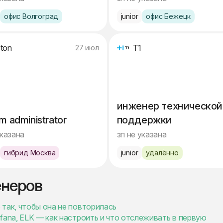
офис Волгоград
junior
офис Бежецк
ton
Т1
27 июл
инженер технической
m administrator
поддержки
указана
зп не указана
гибрид Москва
junior
удалённо
енеров
так, чтобы она не повторилась
fana, ELK — как настроить и что отслеживать в первую