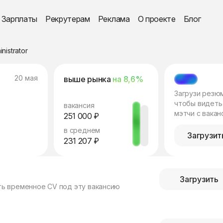
Зарплаты
Рекрутерам
Реклама
О проекте
Блог
nistrator
20 мая
выше рынка
на 8,6%
МЭТЧ
Загрузи резю
чтобы видеть
вакансия
мэтчи с вакан
251 000 ₽
в среднем
Загрузит
231 207 ₽
Загрузить
ть временное CV под эту вакансию