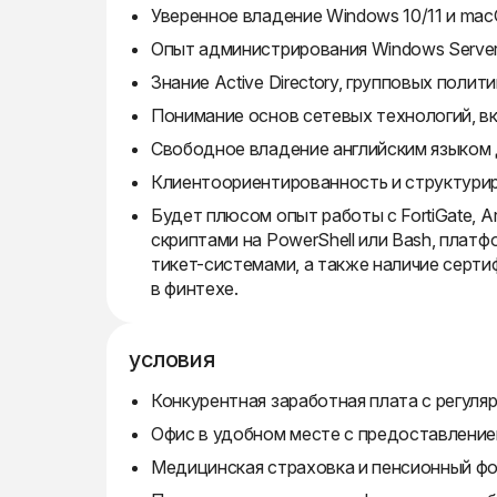
Уверенное владение Windows 10/11 и mac
Опыт администрирования Windows Server
Знание Active Directory, групповых полит
Понимание основ сетевых технологий, в
Свободное владение английским языком 
Клиентоориентированность и структури
Будет плюсом опыт работы с FortiGate, 
скриптами на PowerShell или Bash, плат
тикет-системами, а также наличие сертифи
в финтехе.
условия
Конкурентная заработная плата с регуля
Офис в удобном месте с предоставлением
Медицинская страховка и пенсионный фо