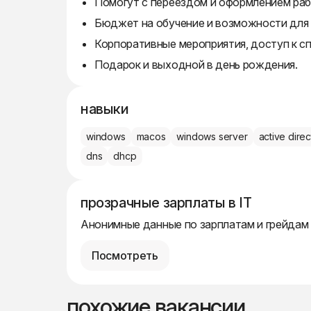
Помогут с переездом и оформлением раб
Бюджет на обучение и возможности для 
Корпоративные мероприятия, доступ к с
Подарок и выходной в день рождения.
навыки
windows
macos
windows server
active dire
dns
dhcp
прозрачные зарплаты в IT
Анонимные данные по зарплатам и грейдам
Посмотреть
похожие вакансии