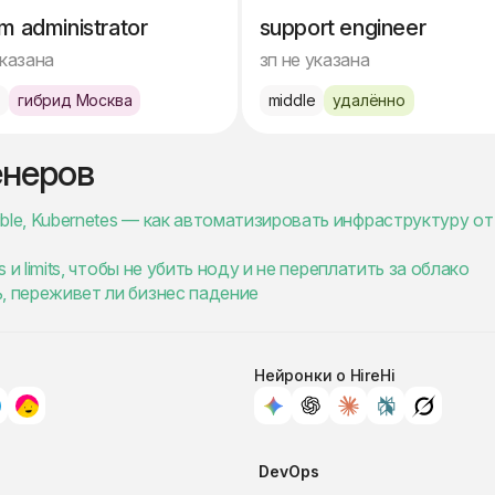
m administrator
support engineer
указана
зп не указана
e
гибрид Москва
middle
удалённо
енеров
sible, Kubernetes — как автоматизировать инфраструктуру от
ts и limits, чтобы не убить ноду и не переплатить за облако
ь, переживет ли бизнес падение
Нейронки о HireHi
DevOps