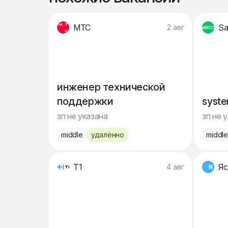
МТС
S
2 авг
инженер технической
поддержки
syste
зп не указана
зп не 
middle
удалённо
middl
Т1
Яс
4 авг