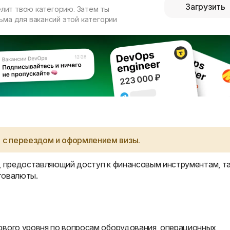
Загрузить
елит твою категорию. Затем ты
ма для вакансий этой категории
 с переездом и оформлением визы.
р, предоставляющий доступ к финансовым инструментам, т
птовалюты.
вого уровня по вопросам оборудования, операционных