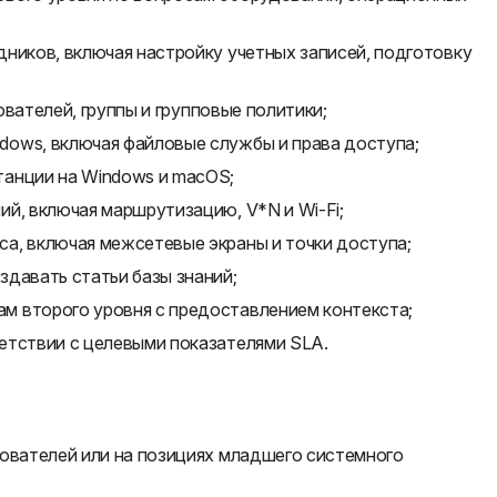
ников, включая настройку учетных записей, подготовку
зователей, группы и групповые политики;
ows, включая файловые службы и права доступа;
танции на Windows и macOS;
й, включая маршрутизацию, V*N и Wi-Fi;
а, включая межсетевые экраны и точки доступа;
здавать статьи базы знаний;
м второго уровня с предоставлением контекста;
етствии с целевыми показателями SLA.
зователей или на позициях младшего системного