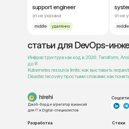
support engineer
syste
зп не указана
зп не 
middle
удалённо
middl
статьи для DevOps-инж
Инфраструктура как код в 2026: Terraform, An
до Я
Kubernetes resource limits: как выставить reques
Disaster recovery простыми словами: как понят
Соцсети
Джоб-борд и агрегатор вакансий
для IT и Digital-специалистов
Разработка
Стеки