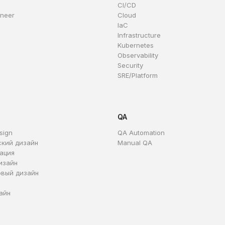
CI/CD
ineer
Cloud
IaC
Infrastructure
Kubernetes
Observability
Security
SRE/Platform
QA
sign
QA Automation
ский дизайн
Manual QA
ация
изайн
овый дизайн
айн