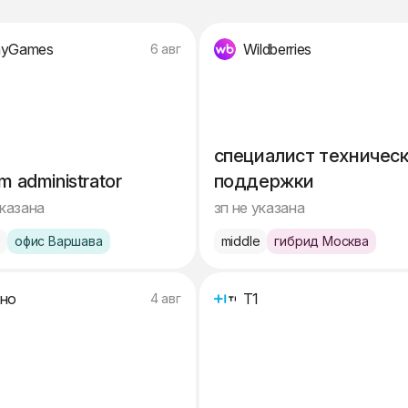
ayGames
Wildberries
6 авг
специалист техничес
m administrator
поддержки
указана
зп не указана
e
офис Варшава
middle
гибрид Москва
но
Т1
4 авг