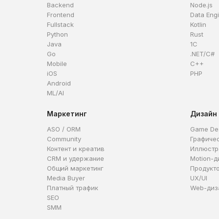
Backend
Node.js
Frontend
Data Eng
Fullstack
Kotlin
Python
Rust
Java
1C
Go
.NET/C#
Mobile
C++
iOS
PHP
Android
ML/AI
Маркетинг
Дизайн
ASO / ORM
Game De
Community
Графиче
Контент и креатив
Иллюстр
CRM и удержание
Motion-д
Общий маркетинг
Продукт
Media Buyer
UX/UI
Платный трафик
Web-диз
SEO
SMM