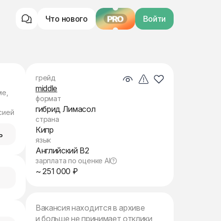
Что нового
PRO
Войти
грейд
middle
ме,
формат
гибрид Лимасол
сией
страна
Кипр
ь
язык
Английский B2
зарплата по оценке AI
~ 251 000 ₽
Вакансия находится в архиве
и больше не принимает отклики