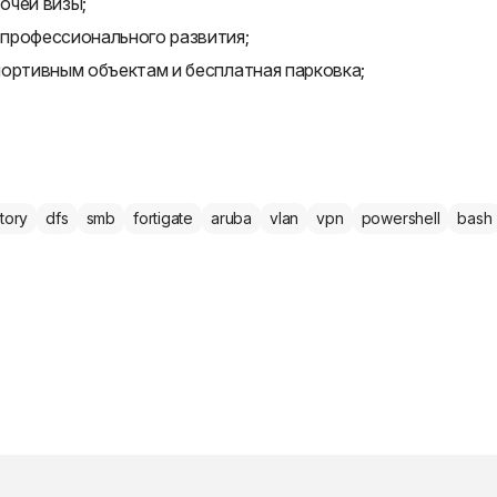
очей визы;
профессионального развития;
портивным объектам и бесплатная парковка;
ctory
dfs
smb
fortigate
aruba
vlan
vpn
powershell
bash