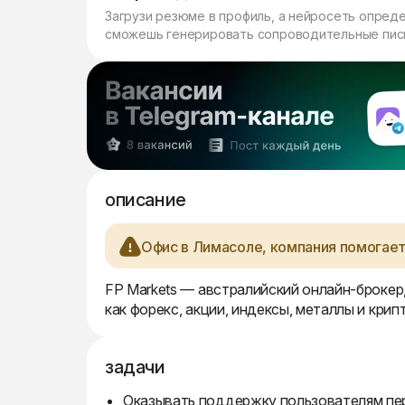
Загрузи резюме в профиль, а нейросеть опред
сможешь генерировать сопроводительные пись
описание
Офис в Лимасоле, компания помогает
FP Markets — австралийский онлайн-броке
как форекс, акции, индексы, металлы и кри
задачи
Оказывать поддержку пользователям пер