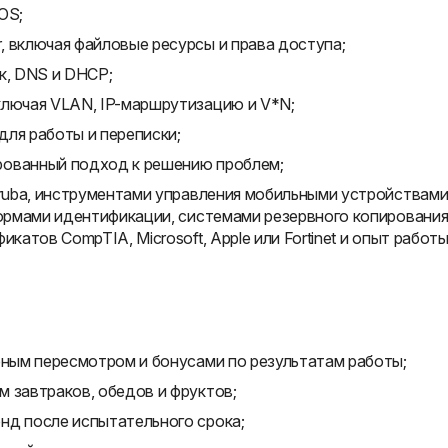
OS;
, включая файловые ресурсы и права доступа;
ик, DNS и DHCP;
ключая VLAN, IP-маршрутизацию и V*N;
для работы и переписки;
рованный подход к решению проблем;
Aruba, инструментами управления мобильными устройствами
формами идентификации, системами резервного копирования
катов CompTIA, Microsoft, Apple или Fortinet и опыт работ
рным пересмотром и бонусами по результатам работы;
 завтраков, обедов и фруктов;
нд после испытательного срока;