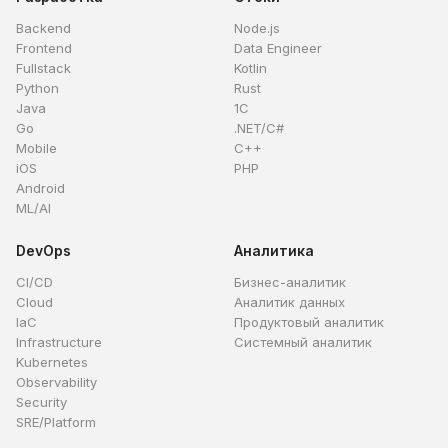
Backend
Node.js
Frontend
Data Engineer
Fullstack
Kotlin
Python
Rust
Java
1C
Go
.NET/C#
Mobile
C++
iOS
PHP
Android
ML/AI
DevOps
Аналитика
CI/CD
Бизнес-аналитик
Cloud
Аналитик данных
IaC
Продуктовый аналитик
Infrastructure
Системный аналитик
Kubernetes
Observability
Security
SRE/Platform