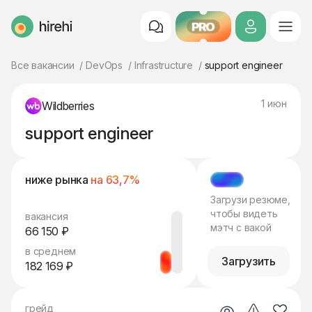
PRO
HireHi
Все вакансии
DevOps
Infrastructure
support engineer
1 июн
Wildberries
support engineer
ниже рынка
на 63,7%
МЭТЧ
Загрузи резюме,
чтобы видеть
вакансия
мэтч с вакой
66 150 ₽
в среднем
Загрузить
182 169 ₽
грейд