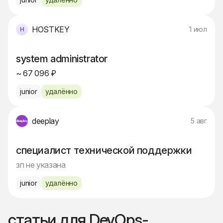
HOSTKEY
1 июл
system administrator
~ 67 096 ₽
junior
удалённо
deeplay
5 авг
специалист технической поддержки
зп не указана
junior
удалённо
статьи для DevOps-