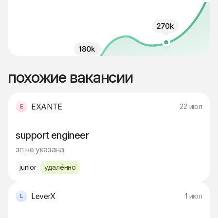
похожие вакансии
EXANTE
22 июл
support engineer
зп не указана
junior
удалённо
LeverX
1 июл