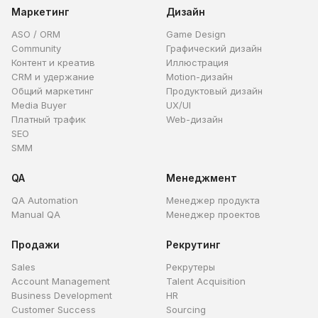
Маркетинг
Дизайн
ASO / ORM
Game Design
Community
Графический дизайн
Контент и креатив
Иллюстрация
CRM и удержание
Motion-дизайн
Общий маркетинг
Продуктовый дизайн
Media Buyer
UX/UI
Платный трафик
Web-дизайн
SEO
SMM
QA
Менеджмент
QA Automation
Менеджер продукта
Manual QA
Менеджер проектов
Продажи
Рекрутинг
Sales
Рекрутеры
Account Management
Talent Acquisition
Business Development
HR
Customer Success
Sourcing