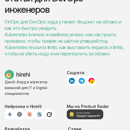
инженеров
FinOps для DevOps: куда утекает бюджет на облако и
как это быстро увидеть
Kubernetes liveness и readiness probes: как настроить
проверки, чтобы трафик не шёл на упавший под
Kubernetes resource limits: как выставить requests и limits,
чтобы не убить ноду и не переплатить за облако
Соцсети
Джоб-борд и агрегатор
вакансий для IT и Digital-
специалистов
Нейронки о HireHi
Мы на Product Radar
Разработка
Стеки