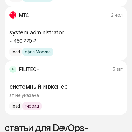
МТС
2 июл
system administrator
~ 450 770 ₽
lead
офис Москва
FILITECH
5 авг
системный инженер
зп не указана
lead
гибрид
статьи для DevOps-