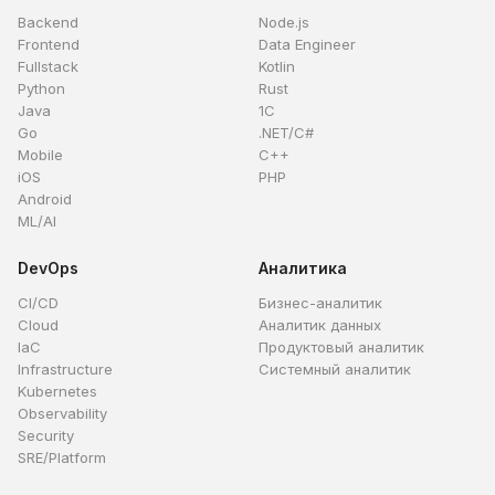
Backend
Node.js
Frontend
Data Engineer
Fullstack
Kotlin
Python
Rust
Java
1C
Go
.NET/C#
Mobile
C++
iOS
PHP
Android
ML/AI
DevOps
Аналитика
CI/CD
Бизнес-аналитик
Cloud
Аналитик данных
IaC
Продуктовый аналитик
Infrastructure
Системный аналитик
Kubernetes
Observability
Security
SRE/Platform