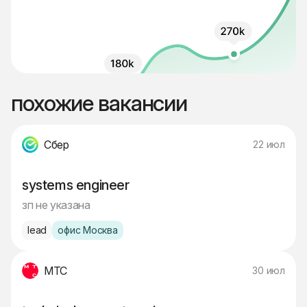
похожие вакансии
Сбер
22 июл
systems engineer
зп не указана
lead
офис Москва
МТС
30 июл