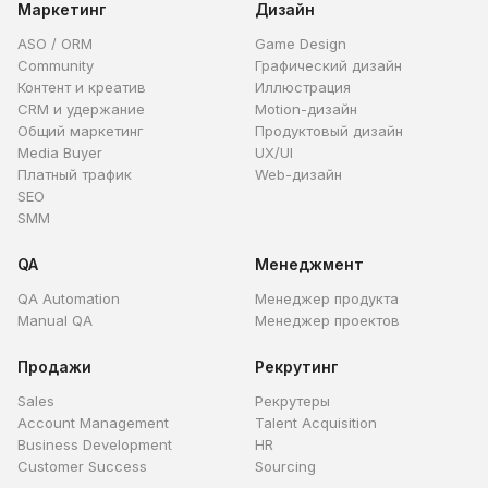
Маркетинг
Дизайн
ASO / ORM
Game Design
Community
Графический дизайн
Контент и креатив
Иллюстрация
CRM и удержание
Motion-дизайн
Общий маркетинг
Продуктовый дизайн
Media Buyer
UX/UI
Платный трафик
Web-дизайн
SEO
SMM
QA
Менеджмент
QA Automation
Менеджер продукта
Manual QA
Менеджер проектов
Продажи
Рекрутинг
Sales
Рекрутеры
Account Management
Talent Acquisition
Business Development
HR
Customer Success
Sourcing