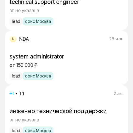
technical support engineer
зп не указана
lead
офис Москва
NDA
28 июн
system administrator
от 150 000 ₽
lead
офис Москва
Т1
2 авг
инженер технической поддержки
зп не указана
lead
офис Москва