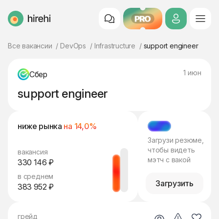
PRO
HireHi
Все вакансии
DevOps
Infrastructure
support engineer
1 июн
Сбер
support engineer
ниже рынка
на 14,0%
МЭТЧ
Загрузи резюме,
чтобы видеть
вакансия
мэтч с вакой
330 146 ₽
в среднем
Загрузить
383 952 ₽
грейд