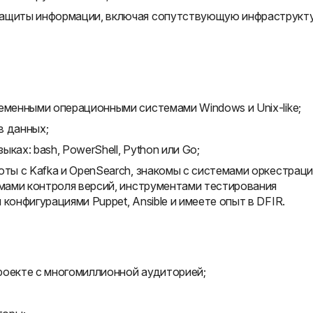
защиты информации, включая сопутствующую инфраструкту
еменными операционными системами Windows и Unix-like;
в данных;
ках: bash, PowerShell, Python или Go;
оты с Kafka и OpenSearch, знакомы с системами оркестрац
емами контроля версий, инструментами тестирования
конфигурациями Puppet, Ansible и имеете опыт в DFIR.
роекте с многомиллионной аудиторией;