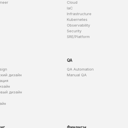
ineer
Cloud
IaC
Infrastructure
Kubernetes
Observability
Security
SRE/Platform
QA
sign
QA Automation
ский дизайн
Manual QA
ация
изайн
овый дизайн
айн
инг
Финансы