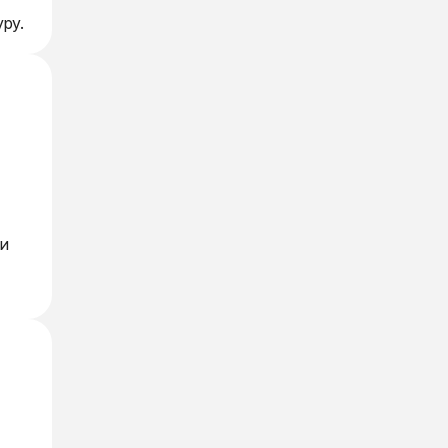
ру.
ии