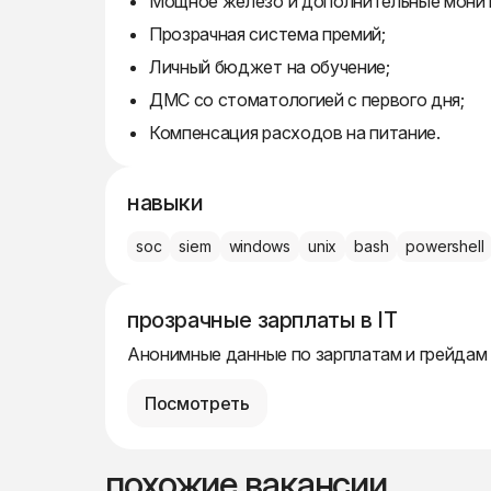
Мощное железо и дополнительные мони
Прозрачная система премий;
Личный бюджет на обучение;
ДМС со стоматологией с первого дня;
Компенсация расходов на питание.
навыки
soc
siem
windows
unix
bash
powershell
прозрачные зарплаты в IT
Анонимные данные по зарплатам и грейдам
Посмотреть
похожие вакансии