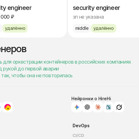
ity engineer
security engineer
 000 ₽
зп не указана
e
удалённо
middle
удалённо
енеров
ть для оркестрации контейнеров в российских компаниях
д рукой до первой аварии
так, чтобы она не повторилась
Нейронки о HireHi
DevOps
CI/CD