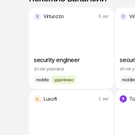
Virtuozzo
Vi
6 авг
security engineer
secur
зп не указана
зп не 
middle
удалённо
middl
Luxoft
То
5 авг