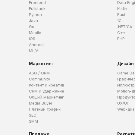
Frontend
Data Eng
Fullstack
Kotlin
Python
Rust
Java
1C
Go
.NET/C#
Mobile
C++
iOS
PHP
Android
ML/AI
Маркетинг
Дизайн
ASO / ORM
Game De
Community
Графиче
Контент и креатив
Иллюстр
CRM и удержание
Motion-д
Общий маркетинг
Продукт
Media Buyer
UX/UI
Платный трафик
Web-диз
SEO
SMM
Продажи
Рекрут