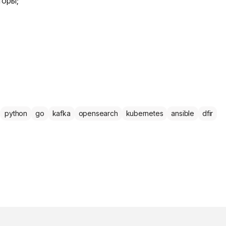
торы;
python
go
kafka
opensearch
kubernetes
ansible
dfir