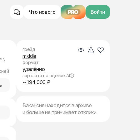
Что нового
PRO
Войти
грейд
middle
ме,
формат
удалённо
сией
зарплата по оценке AI
~ 194 000 ₽
ь
Вакансия находится в архиве
и больше не принимает отклики