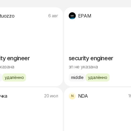
rtuozzo
EPAM
6 авг
ity engineer
security engineer
указана
зп не указана
e
удалённо
middle
удалённо
чка
NDA
20 июл
1