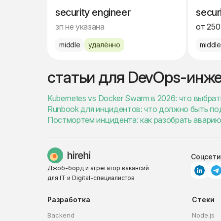
security engineer
secur
зп не указана
от 250
middle
удалённо
middl
статьи для DevOps-инж
Kubernetes vs Docker Swarm в 2026: что выбра
Runbook для инцидентов: что должно быть по
Постмортем инцидента: как разобрать аварию 
Соцсети
Джоб-борд и агрегатор вакансий
для IT и Digital-специалистов
Разработка
Стеки
Backend
Node.js