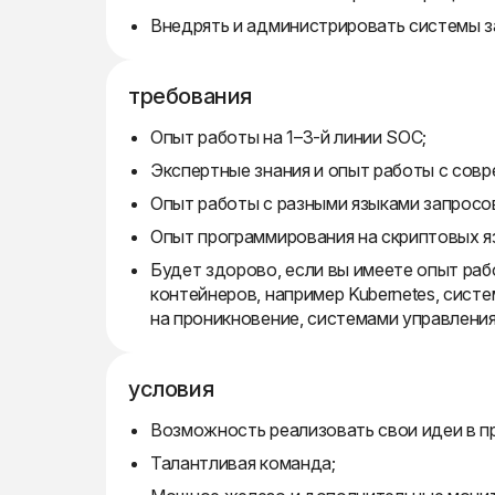
Внедрять и администрировать системы 
требования
Опыт работы на 1–3-й линии SOC;
Экспертные знания и опыт работы с совр
Опыт работы с разными языками запросо
Опыт программирования на скриптовых язы
Будет здорово, если вы имеете опыт раб
контейнеров, например Kubernetes, сист
на проникновение, системами управления 
условия
Возможность реализовать свои идеи в п
Талантливая команда;