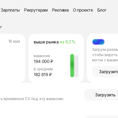
Зарплаты
Рекрутерам
Реклама
О проекте
Блог
r
18 мая
выше рынка
на 6,2%
МЭТЧ
Загрузи резю
чтобы видеть
вакансия
мэтчи с вакан
194 000 ₽
в среднем
Загрузит
182 619 ₽
Загрузить
ть временное CV под эту вакансию