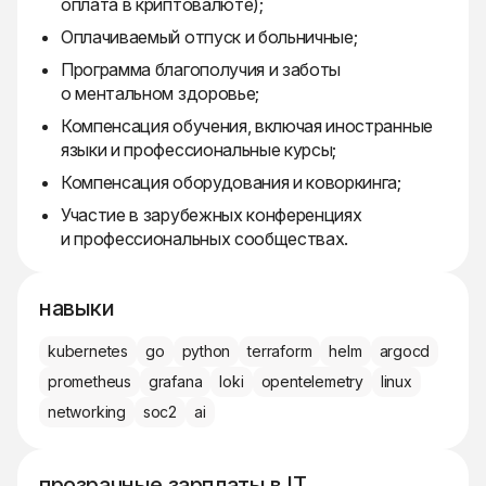
оплата в криптовалюте);
Оплачиваемый отпуск и больничные;
Программа благополучия и заботы
о ментальном здоровье;
Компенсация обучения, включая иностранные
языки и профессиональные курсы;
Компенсация оборудования и коворкинга;
Участие в зарубежных конференциях
и профессиональных сообществах.
навыки
kubernetes
go
python
terraform
helm
argocd
prometheus
grafana
loki
opentelemetry
linux
networking
soc2
ai
прозрачные зарплаты в IT