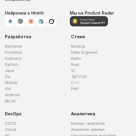
Нейронки о HireHi
Мы на Product Radar
Разработка
Стеки
Backend
Node.js
Frontend
Data Engineer
Fullstack
Kotlin
Python
Rust
Java
1C
Go
.NET/C#
Mobile
C++
iOS
PHP
Android
ML/AI
DevOps
Аналитика
CI/CD
Бизнес-аналитик
Cloud
Аналитик данных
IaC
Продуктовый аналитик