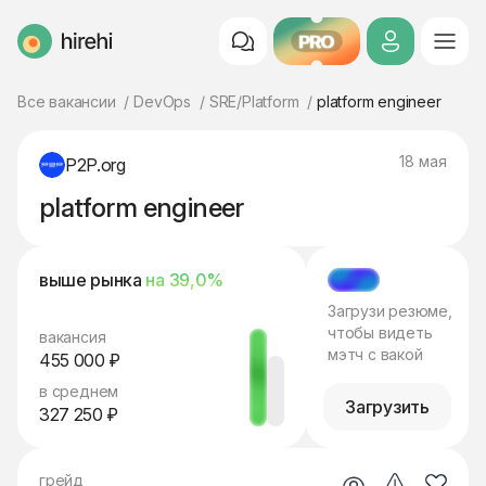
PRO
HireHi
Все вакансии
DevOps
SRE/Platform
platform engineer
18 мая
P2P.org
platform engineer
выше рынка
на 39,0%
МЭТЧ
Загрузи резюме,
чтобы видеть
вакансия
мэтч с вакой
455 000 ₽
в среднем
Загрузить
327 250 ₽
грейд