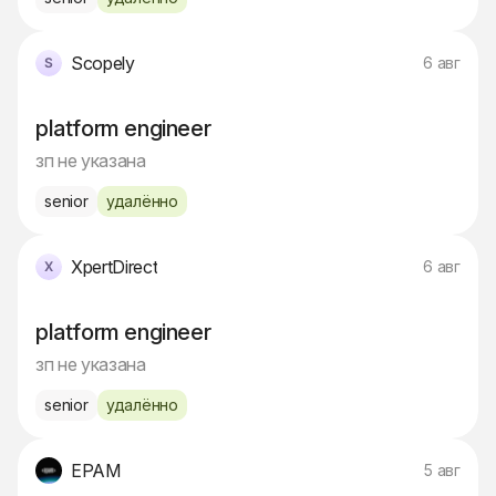
Scopely
6 авг
platform engineer
зп не указана
senior
удалённо
XpertDirect
6 авг
platform engineer
зп не указана
senior
удалённо
EPAM
5 авг