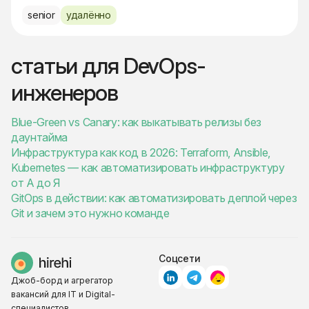
senior
удалённо
статьи для DevOps-
инженеров
Blue-Green vs Canary: как выкатывать релизы без
даунтайма
Инфраструктура как код в 2026: Terraform, Ansible,
Kubernetes — как автоматизировать инфраструктуру
от А до Я
GitOps в действии: как автоматизировать деплой через
Git и зачем это нужно команде
Соцсети
Джоб-борд и агрегатор
вакансий для IT и Digital-
специалистов