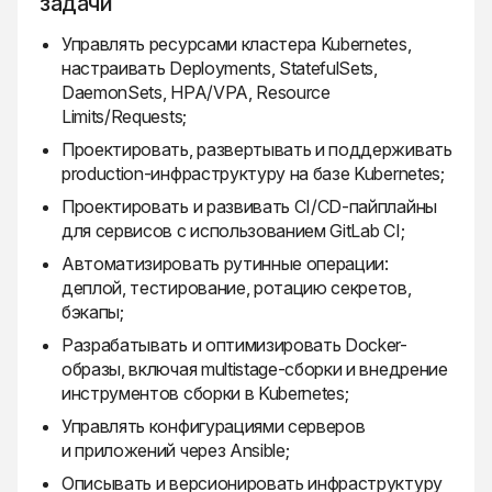
задачи
Управлять ресурсами кластера Kubernetes,
настраивать Deployments, StatefulSets,
DaemonSets, HPA/VPA, Resource
Limits/Requests;
Проектировать, развертывать и поддерживать
production-инфраструктуру на базе Kubernetes;
Проектировать и развивать CI/CD-пайплайны
для сервисов с использованием GitLab CI;
Автоматизировать рутинные операции:
деплой, тестирование, ротацию секретов,
бэкапы;
Разрабатывать и оптимизировать Docker-
образы, включая multistage-сборки и внедрение
инструментов сборки в Kubernetes;
Управлять конфигурациями серверов
и приложений через Ansible;
Описывать и версионировать инфраструктуру