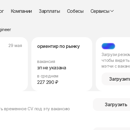
ог
Компании
Зарплаты
Собесы
Сервисы
gineer
29 мая
ориентир по рынку
МЭТЧ
Загрузи резю
чтобы видеть
вакансия
мэтчи с вакан
зп не указана
в среднем
Загрузит
227 290 ₽
Загрузить
ть временное CV под эту вакансию