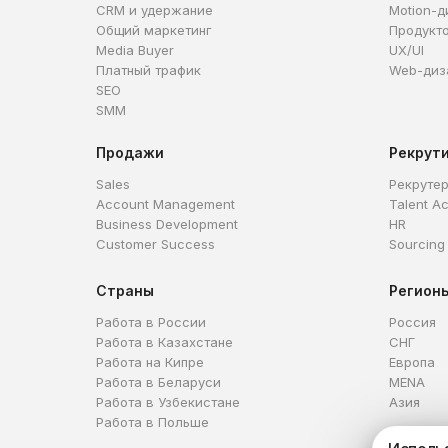
CRM и удержание
Motion-д
Общий маркетинг
Продукт
Media Buyer
UX/UI
Платный трафик
Web-диз
SEO
SMM
Продажи
Рекрут
Sales
Рекруте
Account Management
Talent Ac
Business Development
HR
Customer Success
Sourcing
Страны
Регион
Работа в России
Россия
Работа в Казахстане
СНГ
Работа на Кипре
Европа
Работа в Беларуси
MENA
Работа в Узбекистане
Азия
Работа в Польше