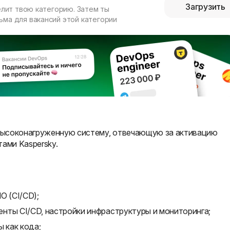
Загрузить
елит твою категорию. Затем ты
ма для вакансий этой категории
высоконагруженную систему, отвечающую за активацию
ами Kaspersky.
О (CI/CD);
нты CI/CD, настройки инфраструктуры и мониторинга;
 как кода;