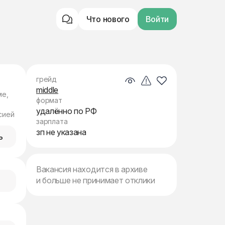
Что нового
Войти
грейд
middle
ме,
формат
удалённо по РФ
сией
зарплата
зп не указана
ь
Вакансия находится в архиве
и больше не принимает отклики