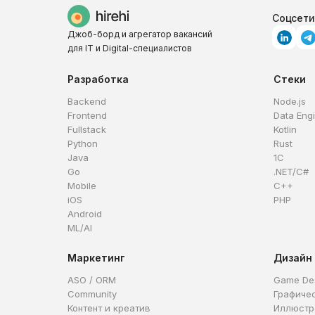
Соцсети
Джоб-борд и агрегатор вакансий
для IT и Digital-специалистов
Разработка
Стеки
Backend
Node.js
Frontend
Data Eng
Fullstack
Kotlin
Python
Rust
Java
1C
Go
.NET/C#
Mobile
C++
iOS
PHP
Android
ML/AI
Маркетинг
Дизайн
ASO / ORM
Game De
Community
Графиче
Контент и креатив
Иллюстр