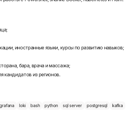
яца;
кации, иностранные языки, курсы по развитию навыков;
сторана, бара, врача и массажа;
я кандидатов из регионов.
grafana
loki
bash
python
sql server
postgresql
kafka