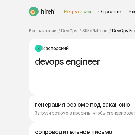
Рекрутерам
О проекте
Бл
HireHi
Все вакансии
DevOps
SRE/Platform
DevOps En
Касперский
devops engineer
генерация резюме под вакансию
Загрузи резюме в профиль, чтобы сгенерирова
сопроводительное письмо