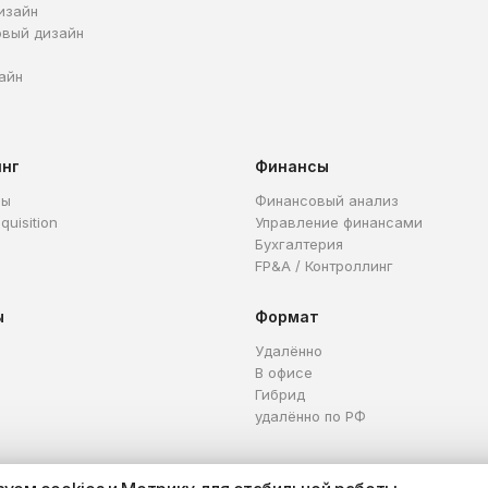
изайн
овый дизайн
айн
инг
Финансы
ры
Финансовый анализ
quisition
Управление финансами
Бухгалтерия
FP&A / Контроллинг
ы
Формат
Удалённо
В офисе
Гибрид
удалённо по РФ