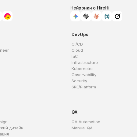
Нейронки о HireHi
DevOps
CI/CD
ineer
Cloud
IaC
Infrastructure
Kubernetes
Observability
Security
SRE/Platform
QA
sign
QA Automation
ский дизайн
Manual QA
ация