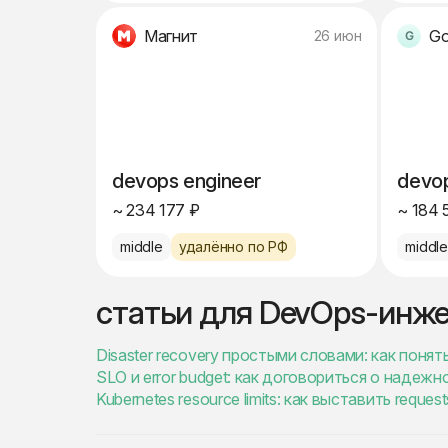
Магнит
Go
26 июн
devops engineer
devop
~ 234 177 ₽
~ 184 
middle
удалённо по РФ
middl
статьи для DevOps-инж
Disaster recovery простыми словами: как понят
SLO и error budget: как договориться о надеж
Kubernetes resource limits: как выставить reques