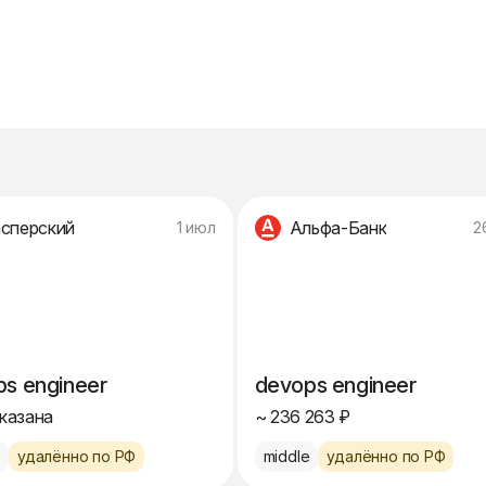
сперский
Альфа-Банк
1 июл
2
s engineer
devops engineer
указана
~ 236 263 ₽
e
удалённо по РФ
middle
удалённо по РФ