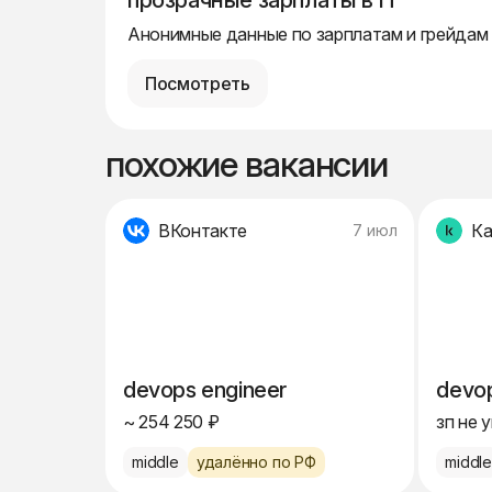
прозрачные зарплаты в IT
Анонимные данные по зарплатам и грейдам
Посмотреть
похожие вакансии
ВКонтакте
Ка
7 июл
devops engineer
devop
~ 254 250 ₽
зп не 
middle
удалённо по РФ
middl