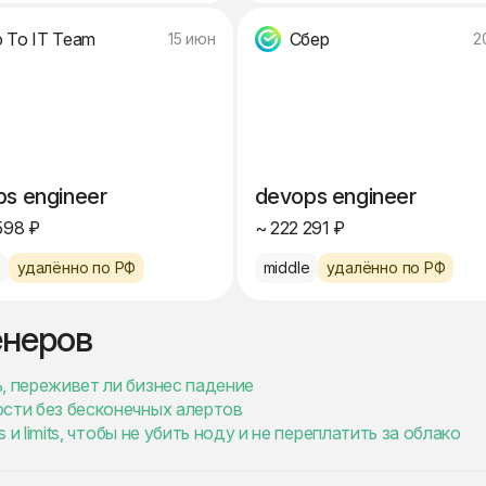
 To IT Team
Сбер
15 июн
2
s engineer
devops engineer
598 ₽
~ 222 291 ₽
e
удалённо по РФ
middle
удалённо по РФ
енеров
ь, переживет ли бизнес падение
ности без бесконечных алертов
ts и limits, чтобы не убить ноду и не переплатить за облако