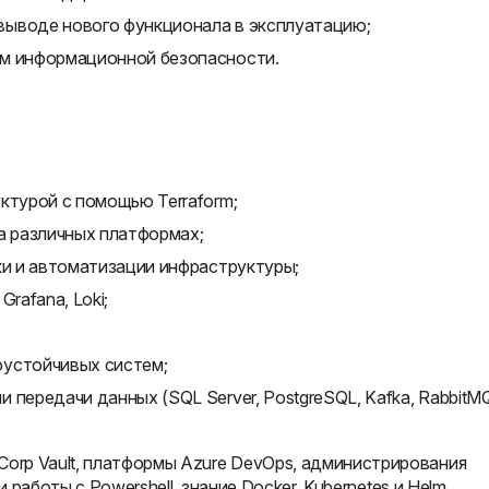
выводе нового функционала в эксплуатацию;
ям информационной безопасности.
ктурой с помощью Terraform;
а различных платформах;
ки и автоматизации инфраструктуры;
rafana, Loki;
оустойчивых систем;
передачи данных (SQL Server, PostgreSQL, Kafka, RabbitMQ
Corp Vault, платформы Azure DevOps, администрирования
ки работы с Powershell, знание Docker, Kubernetes и Helm.