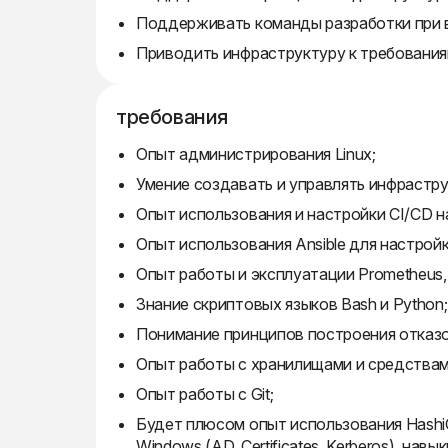
Поддерживать команды разработки при 
Приводить инфраструктуру к требовани
требования
Опыт администрирования Linux;
Умение создавать и управлять инфрастру
Опыт использования и настройки CI/CD н
Опыт использования Ansible для настрой
Опыт работы и эксплуатации Prometheus, G
Знание скриптовых языков Bash и Python;
Понимание принципов построения отказ
Опыт работы с хранилищами и средствами 
Опыт работы с Git;
Будет плюсом опыт использования Hashi
Windows (AD, Certificates, Kerberos), навы