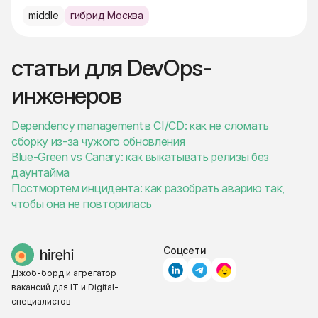
middle
гибрид Москва
статьи для DevOps-
инженеров
Dependency management в CI/CD: как не сломать
сборку из-за чужого обновления
Blue-Green vs Canary: как выкатывать релизы без
даунтайма
Постмортем инцидента: как разобрать аварию так,
чтобы она не повторилась
Соцсети
Джоб-борд и агрегатор
вакансий для IT и Digital-
специалистов