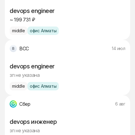
devops engineer
~ 199 731 ₽
middle
офис Алматы
BCC
14 июл
devops engineer
зп не указана
middle
офис Алматы
Сбер
6 авг
devops инженер
зп не указана