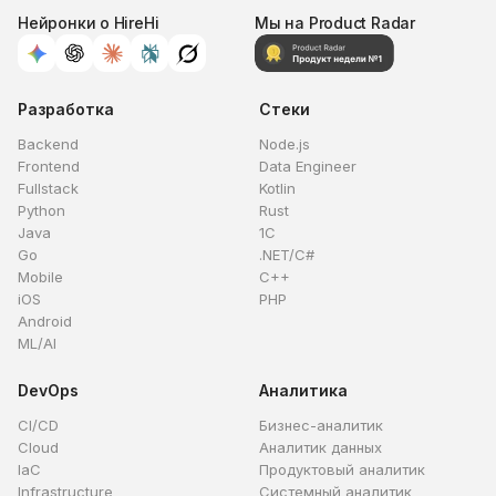
Нейронки о HireHi
Мы на Product Radar
Разработка
Стеки
Backend
Node.js
Frontend
Data Engineer
Fullstack
Kotlin
Python
Rust
Java
1C
Go
.NET/C#
Mobile
C++
iOS
PHP
Android
ML/AI
DevOps
Аналитика
CI/CD
Бизнес-аналитик
Cloud
Аналитик данных
IaC
Продуктовый аналитик
Infrastructure
Системный аналитик