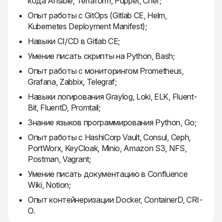
кода Ansible, Terraform, Puppet, Chef;
Опыт работы с GitOps (Gitlab CE, Helm,
Kubernetes Deployment Manifest);
Навыки CI/CD в Gitlab CE;
Умение писать скрипты на Python, Bash;
Опыт работы с мониторингом Prometheus,
Grafana, Zabbix, Telegraf;
Навыки логирования Graylog, Loki, ELK, Fluent-
Bit, FluentD, Promtail;
Знание языков программирования Python, Go;
Опыт работы с HashiCorp Vault, Consul, Ceph,
PortWorx, KeyCloak, Minio, Amazon S3, NFS,
Postman, Vagrant;
Умение писать документацию в Confluence
Wiki, Notion;
Опыт контейнеризации Docker, ContainerD, CRI-
O.