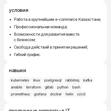
условия
Работа в крупнейшем e-commerce Казахстана;
Профессиональная команда;
Возможности для развития вместе
с бизнесом;
Свобода действий в принятии решений;
Гибкий график.
навыки
kubernetes
linux
postgresql
rabbitmq
kafka
ansible
terraform
gitlab
python
bash
prometheus
grafana
docker
helm
ci/cd
прозрачные зарплаты в IT