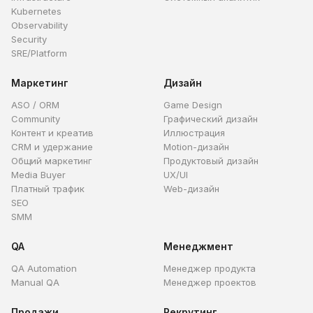
Kubernetes
Observability
Security
SRE/Platform
Маркетинг
Дизайн
ASO / ORM
Game Design
Community
Графический дизайн
Контент и креатив
Иллюстрация
CRM и удержание
Motion-дизайн
Общий маркетинг
Продуктовый дизайн
Media Buyer
UX/UI
Платный трафик
Web-дизайн
SEO
SMM
QA
Менеджмент
QA Automation
Менеджер продукта
Manual QA
Менеджер проектов
Продажи
Рекрутинг