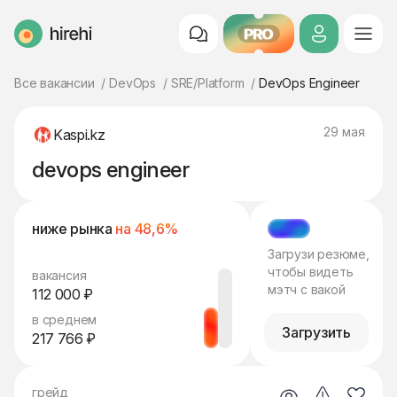
PRO
HireHi
Все вакансии
DevOps
SRE/Platform
DevOps Engineer
29 мая
Kaspi.kz
devops engineer
ниже рынка
на 48,6%
МЭТЧ
Загрузи резюме,
чтобы видеть
вакансия
мэтч с вакой
112 000 ₽
в среднем
Загрузить
217 766 ₽
грейд