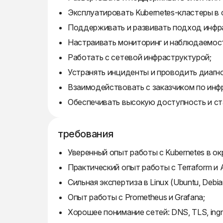
Эксплуатировать Kubernetes-кластеры в о
Поддерживать и развивать подход инфра
Настраивать мониторинг и наблюдаемос
Работать с сетевой инфраструктурой;
Устранять инциденты и проводить диагн
Взаимодействовать с заказчиком по инф
Обеспечивать высокую доступность и ст
требования
Уверенный опыт работы с Kubernetes в ок
Практический опыт работы с Terraform и A
Сильная экспертиза в Linux (Ubuntu, Debia
Опыт работы с Prometheus и Grafana;
Хорошее понимание сетей: DNS, TLS, ingr