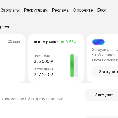
Зарплаты
Рекрутерам
Реклама
О проекте
Блог
ineer
22 мая
выше рынка
на 8,5%
МЭТЧ
Загрузи резю
чтобы видеть
вакансия
мэтчи с вакан
355 000 ₽
в среднем
Загрузит
327 250 ₽
Загрузить
ть временное CV под эту вакансию