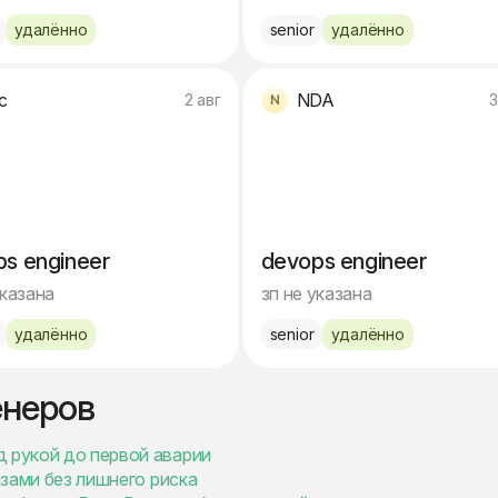
удалённо
senior
удалённо
c
NDA
2 авг
3
s engineer
devops engineer
указана
зп не указана
удалённо
senior
удалённо
енеров
д рукой до первой аварии
изами без лишнего риска