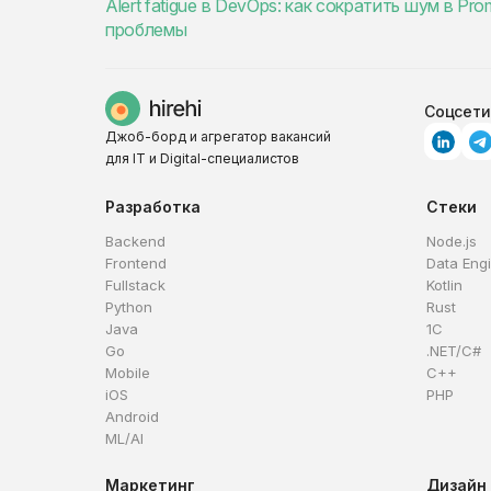
Alert fatigue в DevOps: как сократить шум в P
проблемы
Соцсети
Джоб-борд и агрегатор вакансий
для IT и Digital-специалистов
Разработка
Стеки
Backend
Node.js
Frontend
Data Eng
Fullstack
Kotlin
Python
Rust
Java
1C
Go
.NET/C#
Mobile
C++
iOS
PHP
Android
ML/AI
Маркетинг
Дизайн