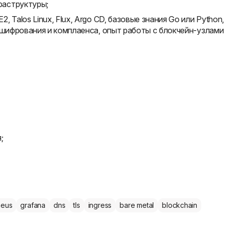
раструктуры;
Talos Linux, Flux, Argo CD, базовые знания Go или Python,
 шифрования и комплаенса, опыт работы с блокчейн-узлами
;
heus
grafana
dns
tls
ingress
bare metal
blockchain