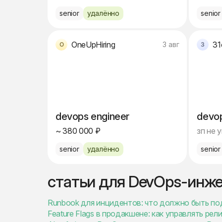
senior
удалённо
senior
OneUpHiring
31
3 авг
devops engineer
devop
~ 380 000 ₽
зп не 
senior
удалённо
senior
статьи для DevOps-инж
Runbook для инцидентов: что должно быть по
Feature Flags в продакшене: как управлять рел