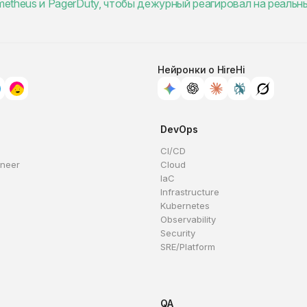
rometheus и PagerDuty, чтобы дежурный реагировал на реальн
Нейронки о HireHi
DevOps
CI/CD
ineer
Cloud
IaC
Infrastructure
Kubernetes
Observability
Security
SRE/Platform
QA