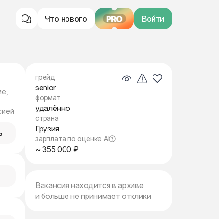
Что нового
PRO
Войти
грейд
senior
ме,
формат
удалённо
сией
страна
Грузия
ь
зарплата по оценке AI
~ 355 000 ₽
Вакансия находится в архиве
и больше не принимает отклики