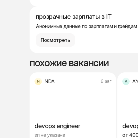
прозрачные зарплаты в IT
Анонимные данные по зарплатам и грейдам
Посмотреть
похожие вакансии
NDA
AY
6 авг
devops engineer
devop
зп не указана
от 400