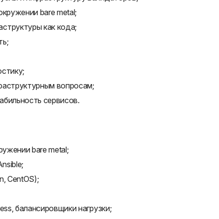
кружении bare metal;
структуры как кода;
ть;
остику;
раструктурным вопросам;
абильность сервисов.
ружении bare metal;
nsible;
n, CentOS);
ess, балансировщики нагрузки;