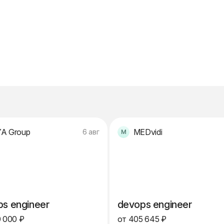
A Group
MEDvidi
6 авг
s engineer
devops engineer
 000 ₽
от 405 645 ₽