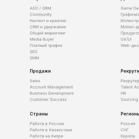
ASO / ORM
Game De
Community
Графиче
Контент и креатив
Иллюстр
CRM и удержание
Motion-д
Общий маркетинг
Продукт
Media Buyer
UX/UI
Платный трафик
Web-диз
SEO
SMM
Продажи
Рекрут
Sales
Рекруте
Account Management
Talent Ac
Business Development
HR
Customer Success
Sourcing
Страны
Регион
Работа в России
Россия
Работа в Казахстане
СНГ
Работа на Кипре
Европа