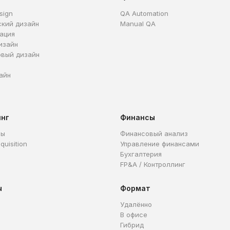
sign
QA Automation
ский дизайн
Manual QA
ация
изайн
овый дизайн
айн
инг
Финансы
ры
Финансовый анализ
quisition
Управление финансами
Бухгалтерия
FP&A / Контроллинг
ы
Формат
Удалённо
В офисе
Гибрид