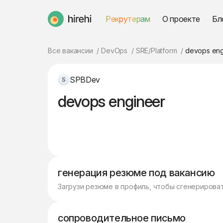
Рекрутерам
О проекте
Бл
HireHi
Все вакансии
DevOps
SRE/Platform
devops eng
SPBDev
devops engineer
генерация резюме под вакансию
Загрузи резюме в профиль, чтобы сгенерирова
сопроводительное письмо