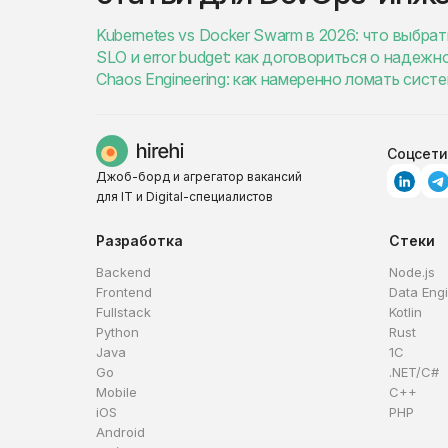
Kubernetes vs Docker Swarm в 2026: что выбра
SLO и error budget: как договориться о надеж
Chaos Engineering: как намеренно ломать сист
Соцсети
Джоб-борд и агрегатор вакансий
для IT и Digital-специалистов
Разработка
Стеки
Backend
Node.js
Frontend
Data Eng
Fullstack
Kotlin
Python
Rust
Java
1C
Go
.NET/C#
Mobile
C++
iOS
PHP
Android