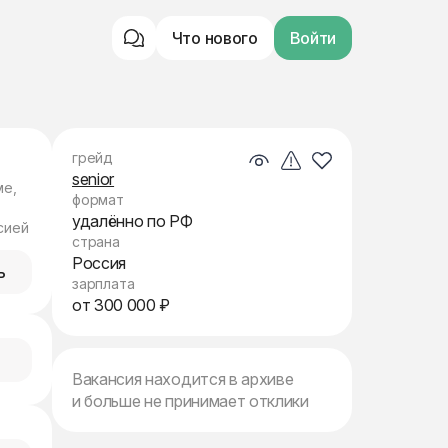
Что нового
Войти
грейд
senior
ме,
формат
удалённо по РФ
сией
страна
Россия
ь
зарплата
от 300 000 ₽
Вакансия находится в архиве
и больше не принимает отклики