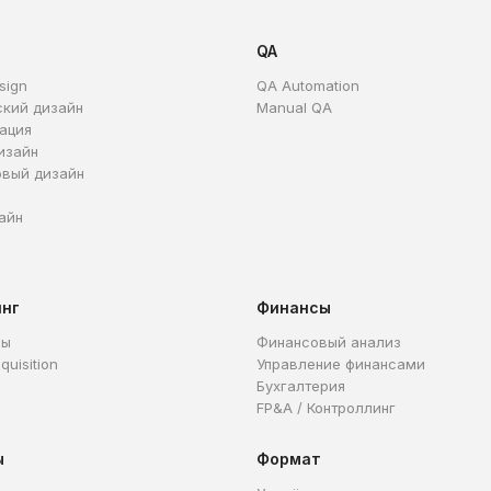
QA
sign
QA Automation
ский дизайн
Manual QA
ация
изайн
овый дизайн
айн
инг
Финансы
ры
Финансовый анализ
quisition
Управление финансами
Бухгалтерия
FP&A / Контроллинг
ы
Формат