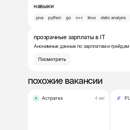
навыки
java
python
go
c++
linux
static analysis
прозрачные зарплаты в IT
Анонимные данные по зарплатам и грейдам
Посмотреть
похожие вакансии
Астратех
P
4 авг