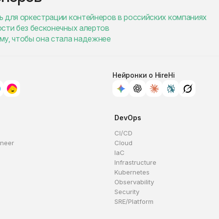
ть для оркестрации контейнеров в российских компаниях
ности без бесконечных алертов
ему, чтобы она стала надежнее
Нейронки о HireHi
DevOps
CI/CD
ineer
Cloud
IaC
Infrastructure
Kubernetes
Observability
Security
SRE/Platform