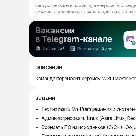
Загрузи резюме в профиль, а нейросеть опред
сможешь генерировать сопроводительные пись
описание
Команда переносит сервисы Wiki Tracker For
задачи
Тестировать On-Prem решения и системн
Администрировать Linux (Astra Linux, Re
Собирать ПО из исходников (C/C++, Go, J