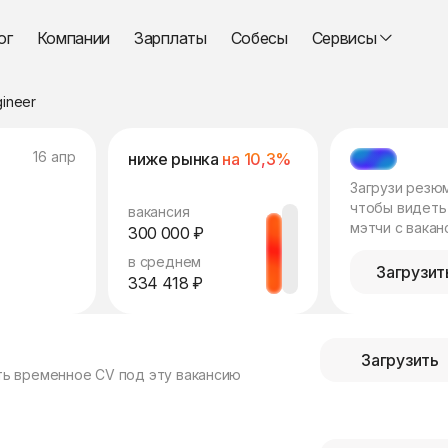
ог
Компании
Зарплаты
Собесы
Сервисы
ineer
16 апр
ниже рынка
на 10,3%
МЭТЧ
Загрузи резю
чтобы видеть
вакансия
мэтчи с вакан
300 000 ₽
в среднем
Загрузит
334 418 ₽
Загрузить
ть временное CV под эту вакансию