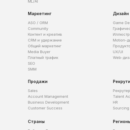
ML/AI
Маркетинг
Дизайн
ASO / ORM
Game De
Community
Графиче
Контент и креатив
Иллюстр
CRM и удержание
Motion-д
Общий маркетинг
Продукт
Media Buyer
UX/UI
Платный трафик
Web-диз
SEO
SMM
Продажи
Рекрут
Sales
Рекруте
Account Management
Talent Ac
Business Development
HR
Customer Success
Sourcing
Страны
Регион