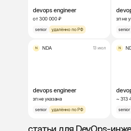
devops engineer
devop
от 300 000 ₽
зп не 
senior
удалённо по РФ
senior
NDA
N
13 июл
devops engineer
devop
зп не указана
~ 313 
senior
удалённо по РФ
senior
статьи для DevOps-инж