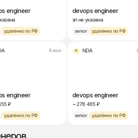
s engineer
devops engineer
указана
зп не указана
удалённо по РФ
senior
удалённо по РФ
DA
NDA
8 июл
s engineer
devops engineer
455 ₽
~ 276 465 ₽
удалённо по РФ
senior
удалённо по РФ
енеров