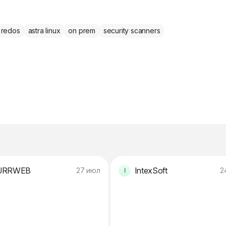
redos
astra linux
on prem
security scanners
URRWEB
IntexSoft
27 июл
2