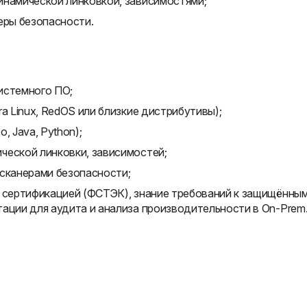
инамической линковкой, зависимостями;
еры безопасности.
истемного ПО;
a Linux, RedOS или близкие дистрибутивы);
, Java, Python);
ческой линковки, зависимостей;
 сканерами безопасности;
с сертификацией (ФСТЭК), знание требований к защищённы
ации для аудита и анализа производительности в On-Prem