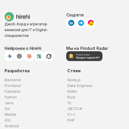
Соцсети
Джоб-борд и агрегатор
вакансий для IT и Digital-
специалистов
Нейронки о HireHi
Мы на Product Radar
Разработка
Стеки
Backend
Node.js
Frontend
Data Engineer
Fullstack
Kotlin
Python
Rust
Java
1C
Go
.NET/C#
Mobile
C++
iOS
PHP
Android