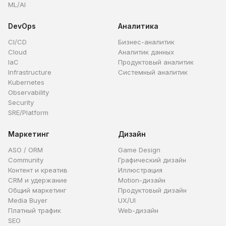
ML/AI
DevOps
Аналитика
CI/CD
Бизнес-аналитик
Cloud
Аналитик данных
IaC
Продуктовый аналитик
Infrastructure
Системный аналитик
Kubernetes
Observability
Security
SRE/Platform
Маркетинг
Дизайн
ASO / ORM
Game Design
Community
Графический дизайн
Контент и креатив
Иллюстрация
CRM и удержание
Motion-дизайн
Общий маркетинг
Продуктовый дизайн
Media Buyer
UX/UI
Платный трафик
Web-дизайн
SEO