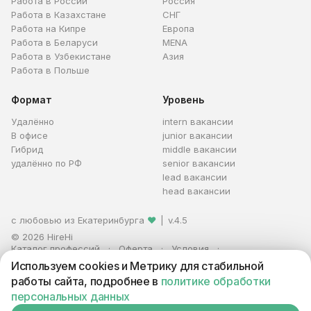
Работа в России
Россия
Работа в Казахстане
СНГ
Работа на Кипре
Европа
Работа в Беларуси
MENA
Работа в Узбекистане
Азия
Работа в Польше
Формат
Уровень
Удалённо
intern вакансии
В офисе
junior вакансии
Гибрид
middle вакансии
удалённо по РФ
senior вакансии
lead вакансии
head вакансии
с любовью из Екатеринбурга
❤
|
v.4.5
© 2026 HireHi
Каталог профессий
Оферта
Условия
Персональные данные
Реклама
Используем cookies и Метрику для стабильной
ИП Захаров Антон Алексеевич · ИНН 663005711880 · ОГРНИП
работы сайта, подробнее в
политике обработки
321665800059102
персональных данных