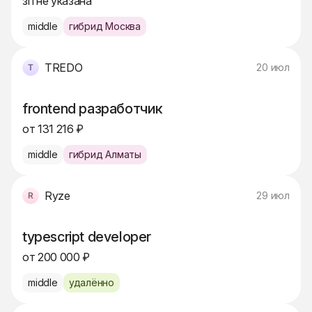
зп не указана
middle
гибрид Москва
TREDO
20 июл
frontend разработчик
от 131 216 ₽
middle
гибрид Алматы
Ryze
29 июл
typescript developer
от 200 000 ₽
middle
удалённо