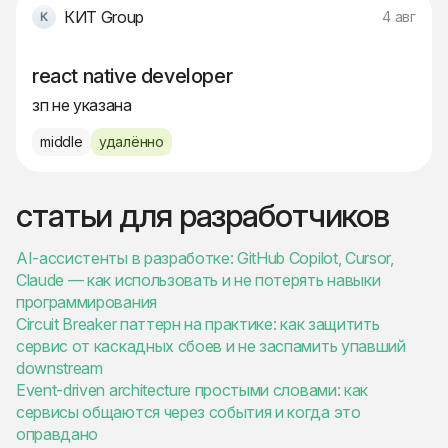
КИТ Group
4 авг
react native developer
зп не указана
middle
удалённо
статьи для разработчиков
AI-ассистенты в разработке: GitHub Copilot, Cursor,
Claude — как использовать и не потерять навыки
программирования
Circuit Breaker паттерн на практике: как защитить
сервис от каскадных сбоев и не заспамить упавший
downstream
Event-driven architecture простыми словами: как
сервисы общаются через события и когда это
оправдано