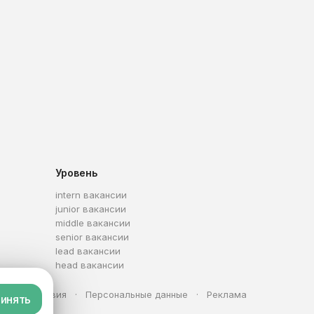
Уровень
intern вакансии
junior вакансии
middle вакансии
senior вакансии
lead вакансии
head вакансии
та
Условия
Персональные данные
Реклама
инять