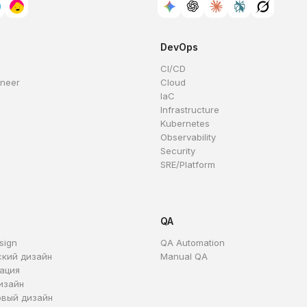
DevOps
CI/CD
ineer
Cloud
IaC
Infrastructure
Kubernetes
Observability
Security
SRE/Platform
QA
sign
QA Automation
ский дизайн
Manual QA
ация
изайн
овый дизайн