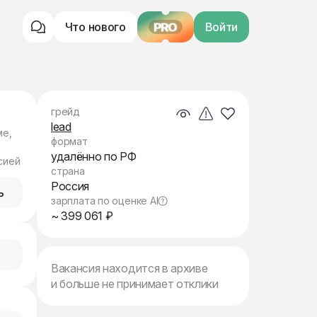
Что нового
PRO
Войти
грейд
lead
ме,
формат
удалённо по РФ
сией
страна
Россия
ь
зарплата по оценке AI
~ 399 061 ₽
Вакансия находится в архиве
и больше не принимает отклики