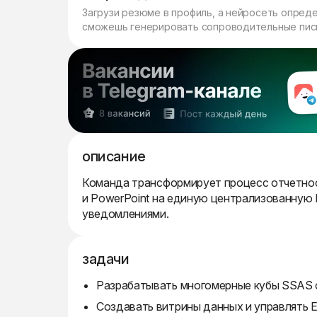
Загрузи резюме в профиль, а нейросеть опред
сможешь генерировать сопроводительные пись
описание
Команда трансформирует процесс отчетност
и PowerPoint на единую централизованную 
уведомлениями.
задачи
Разрабатывать многомерные кубы SSAS с
Создавать витрины данных и управлять E