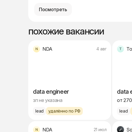
Посмотреть
похожие вакансии
NDA
To
4 авг
data engineer
data 
зп не указана
от 270
lead
удалённо по РФ
lead
NDA
So
21 июл