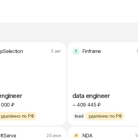
pSelection
Finframe
5 авг
engineer
data engineer
 000 ₽
~ 409 445 ₽
удалённо по РФ
lead
удалённо по РФ
ftServe
NDA
24 июн
1