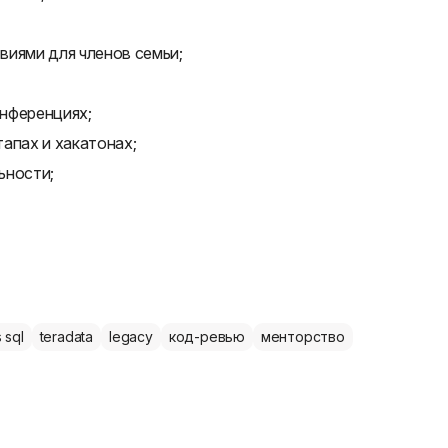
виями для членов семьи;
онференциях;
апах и хакатонах;
ьности;
 sql
teradata
legacy
код-ревью
менторство