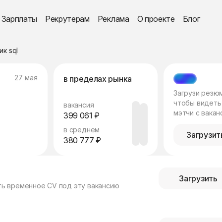
Зарплаты
Рекрутерам
Реклама
О проекте
Блог
к sql
27 мая
в пределах рынка
МЭТЧ
Загрузи резю
чтобы видеть
вакансия
мэтчи с вакан
399 061 ₽
в среднем
Загрузит
380 777 ₽
Загрузить
ть временное CV под эту вакансию