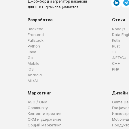
Джоб-борд и агрегатор вакансий
для IT и Digital-специалистов
Разработка
Стеки
Backend
Node.js
Frontend
Data Eng
Fullstack
Kotlin
Python
Rust
Java
1C
Go
.NET/C#
Mobile
C++
iOS
PHP
Android
ML/AI
Маркетинг
Дизайн
ASO / ORM
Game De
Community
Графиче
Контент и креатив
Иллюстр
CRM и удержание
Motion-д
Общий маркетинг
Продукт