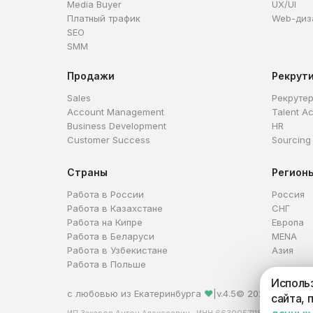
Media Buyer
UX/UI
Платный трафик
Web-диз
SEO
SMM
Продажи
Рекрут
Sales
Рекруте
Account Management
Talent Ac
Business Development
HR
Customer Success
Sourcing
Страны
Регион
Работа в России
Россия
Работа в Казахстане
СНГ
Работа на Кипре
Европа
Работа в Беларуси
MENA
Работа в Узбекистане
Азия
Работа в Польше
Использ
с любовью из Екатеринбурга
❤
|
v.4.5
© 2026 HireHi
сайта, 