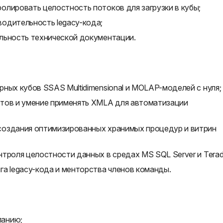
олировать целостность потоков для загрузки в кубы;
одительность legacy-кода;
льность технической документации.
ных кубов SSAS Multidimensional и MOLAP-моделей с нуля;
тов и умение применять XMLA для автоматизации
создания оптимизированных хранимых процедур и витрин
троля целостности данных в средах MS SQL Server и Terad
а legacy-кода и менторства членов команды.
панию;