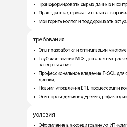
Трансформировать сырые данные и контр
Проводить код-ревью и повышать произв
Менторить коллег и поддерживать актуа
требования
Опыт разработки и оптимизации многомер
Глубокое знание MDX для сложных расче
развертывания;
Профессиональное владение T-SQL для 
данных;
Навыки управления ETL-процессами и кон
Опыт проведения код-ревью, рефакторинг
условия
Оформление в аккредитованную ИТ-ком