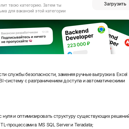
Загрузить
елит твою категорию. Затем ты
ма для вакансий этой категории
и службы безопасности, заменяя ручные выгрузки в Excel
BI-систему с разграничением доступа и автоматическими
 нуля и оптимизировать структуру существующих решений
TL-процессами в MS SQL Server и Teradata;