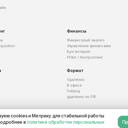
айн
инг
Финансы
ры
Финансовый анализ
quisition
Управление финансами
Бухгалтерия
FP&A / Контроллинг
ы
Формат
Удалённо
В офисе
Гибрид
удалённо по РФ
уем cookies и Метрику для стабильной работы
Каталог профессий
Офер
подробнее в
политике обработки персональных
Пр