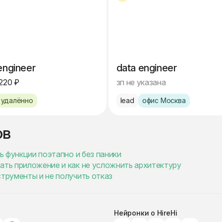
engineer
data engineer
220 ₽
зп не указана
удалённо
lead
офис Москва
ов
ть функции поэтапно и без паники
ать приложение и как не усложнить архитектуру
струменты и не получить отказ
Нейронки о HireHi