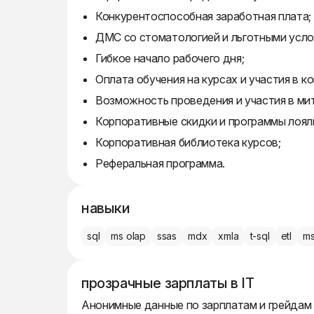
Конкурентоспособная заработная плата;
ДМС со стоматологией и льготными усло
Гибкое начало рабочего дня;
Оплата обучения на курсах и участия в к
Возможность проведения и участия в мит
Корпоративные скидки и программы лоял
Корпоративная библиотека курсов;
Реферальная программа.
навыки
sql
ms olap
ssas
mdx
xmla
t-sql
etl
ms
прозрачные зарплаты в IT
Анонимные данные по зарплатам и грейдам