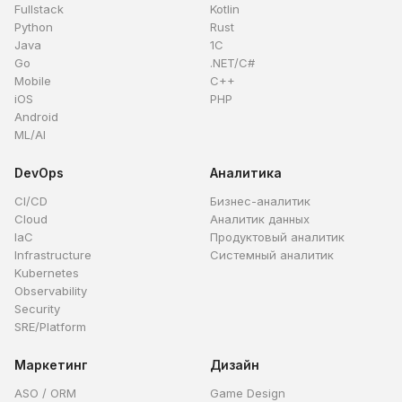
Fullstack
Kotlin
Python
Rust
Java
1C
Go
.NET/C#
Mobile
C++
iOS
PHP
Android
ML/AI
DevOps
Аналитика
CI/CD
Бизнес-аналитик
Cloud
Аналитик данных
IaC
Продуктовый аналитик
Infrastructure
Системный аналитик
Kubernetes
Observability
Security
SRE/Platform
Маркетинг
Дизайн
ASO / ORM
Game Design