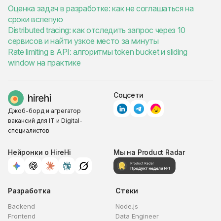
Оценка задач в разработке: как не соглашаться на
сроки вслепую
Distributed tracing: как отследить запрос через 10
сервисов и найти узкое место за минуты
Rate limiting в API: алгоритмы token bucket и sliding
window на практике
Соцсети
Джоб-борд и агрегатор
вакансий для IT и Digital-
специалистов
Нейронки о HireHi
Мы на Product Radar
Разработка
Стеки
Backend
Node.js
Frontend
Data Engineer