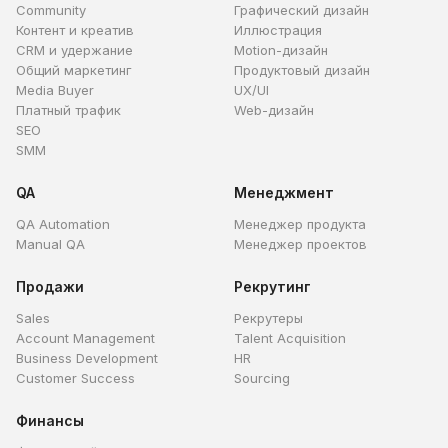
Community
Графический дизайн
Контент и креатив
Иллюстрация
CRM и удержание
Motion-дизайн
Общий маркетинг
Продуктовый дизайн
Media Buyer
UX/UI
Платный трафик
Web-дизайн
SEO
SMM
QA
Менеджмент
QA Automation
Менеджер продукта
Manual QA
Менеджер проектов
Продажи
Рекрутинг
Sales
Рекрутеры
Account Management
Talent Acquisition
Business Development
HR
Customer Success
Sourcing
Финансы