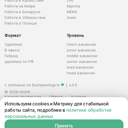
Работа в Казахстане
СНГ
Работа на Кипре
Европа
Работа в Беларуси
MENA
Работа в Узбекистане
Азия
Работа в Польше
Формат
Уровень
Удалённо
intern вакансии
В офисе
junior вакансии
Гибрид
middle вакансии
удалённо по РФ
senior вакансии
lead вакансии
head вакансии
с любовью из Екатеринбурга
❤
|
v.4.5
© 2026 HireHi
Каталог профессий
Оферта
Условия
Персональные данные
Реклама
Используем cookies и Метрику для стабильной
ИП Захаров Антон Алексеевич · ИНН 663005711880 · ОГРНИП
работы сайта, подробнее в
политике обработки
321665800059102
персональных данных
Принять