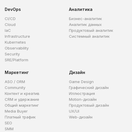
DevOps
Аналитика
CI/CD
Бизнес-аналитик
Cloud
Аналитик данных
IaC
Продуктовый аналитик
Infrastructure
Системный аналитик
Kubernetes
Observability
Security
SRE/Platform
Маркетинг
Дизайн
ASO / ORM
Game Design
Community
Графический дизайн
Контент и креатив
Иллюстрация
CRM и удержание
Motion-дизайн
Общий маркетинг
Продуктовый дизайн
Media Buyer
UX/UI
Платный трафик
Web-дизайн
SEO
SMM