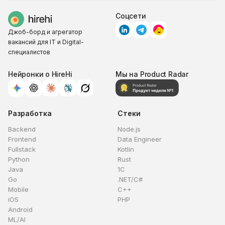
Соцсети
Джоб-борд и агрегатор
вакансий для IT и Digital-
специалистов
Нейронки о HireHi
Мы на Product Radar
Разработка
Стеки
Backend
Node.js
Frontend
Data Engineer
Fullstack
Kotlin
Python
Rust
Java
1C
Go
.NET/C#
Mobile
C++
iOS
PHP
Android
ML/AI