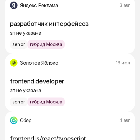
Яндекс Реклама
3 авг
разработчик интерфейсов
зп не указана
senior
гибрид Москва
Золотое Яблоко
16 июл
frontend developer
зп не указана
senior
гибрид Москва
Сбер
4 авг
frontend js/react/typescript