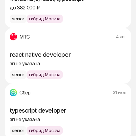
до 382 000 ₽
senior
гибрид Москва
МТС
4 авг
react native developer
зп не указана
senior
гибрид Москва
Сбер
31 июл
typescript developer
зп не указана
senior
гибрид Москва