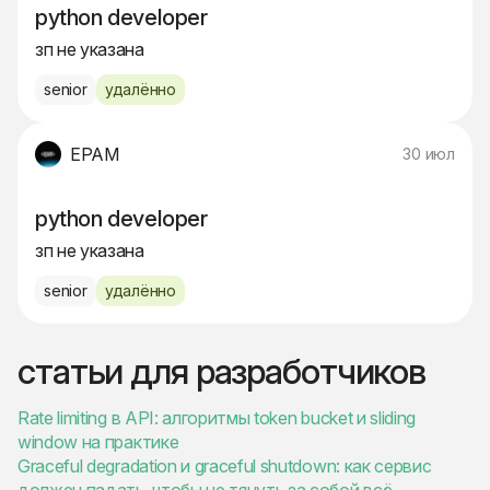
python developer
зп не указана
senior
удалённо
EPAM
30 июл
python developer
зп не указана
senior
удалённо
статьи для разработчиков
Rate limiting в API: алгоритмы token bucket и sliding
window на практике
Graceful degradation и graceful shutdown: как сервис