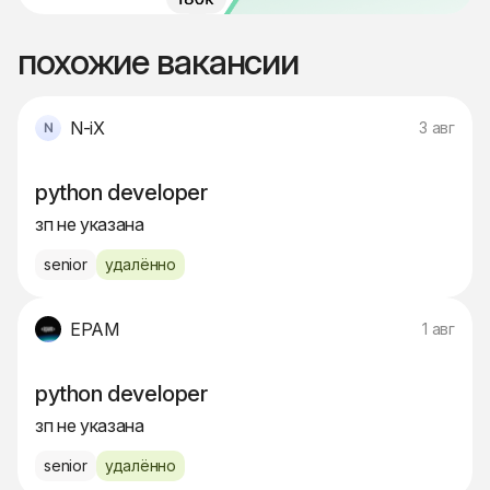
похожие вакансии
N-iX
3 авг
python developer
зп не указана
senior
удалённо
EPAM
1 авг
python developer
зп не указана
senior
удалённо