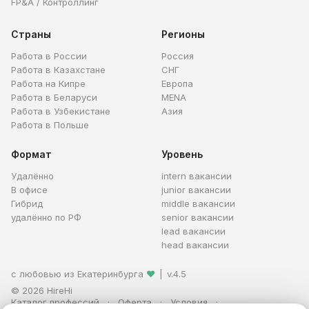
FP&A / Контроллинг
Страны
Регионы
Работа в России
Россия
Работа в Казахстане
СНГ
Работа на Кипре
Европа
Работа в Беларуси
MENA
Работа в Узбекистане
Азия
Работа в Польше
Формат
Уровень
Удалённо
intern вакансии
В офисе
junior вакансии
Гибрид
middle вакансии
удалённо по РФ
senior вакансии
lead вакансии
head вакансии
с любовью из Екатеринбурга
❤
|
v.4.5
© 2026 HireHi
Каталог профессий
Оферта
Условия