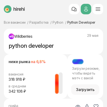
HireHi
Все вакансии
Разработка
Python
Python Developer
29 мая
Wildberries
python developer
ниже рынка
на 6,8%
МЭТЧ
Загрузи резюме,
чтобы видеть
вакансия
мэтч с вакой
318 918 ₽
в среднем
Загрузить
342 108 ₽
грейд