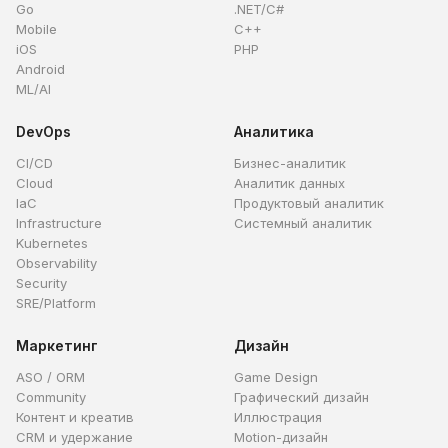
Go
.NET/C#
Mobile
C++
iOS
PHP
Android
ML/AI
DevOps
Аналитика
CI/CD
Бизнес-аналитик
Cloud
Аналитик данных
IaC
Продуктовый аналитик
Infrastructure
Системный аналитик
Kubernetes
Observability
Security
SRE/Platform
Маркетинг
Дизайн
ASO / ORM
Game Design
Community
Графический дизайн
Контент и креатив
Иллюстрация
CRM и удержание
Motion-дизайн