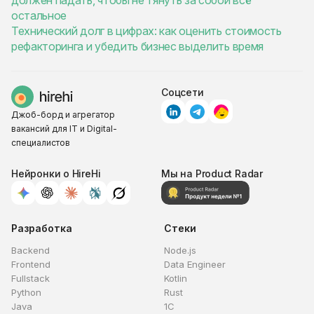
должен падать, чтобы не тянуть за собой всё
остальное
Технический долг в цифрах: как оценить стоимость
рефакторинга и убедить бизнес выделить время
Соцсети
Джоб-борд и агрегатор
вакансий для IT и Digital-
специалистов
Нейронки о HireHi
Мы на Product Radar
Разработка
Стеки
Backend
Node.js
Frontend
Data Engineer
Fullstack
Kotlin
Python
Rust
Java
1C