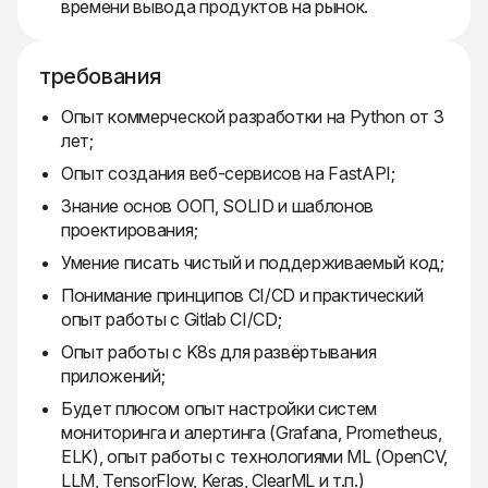
времени вывода продуктов на рынок.
требования
Опыт коммерческой разработки на Python от 3
лет;
Опыт создания веб-сервисов на FastAPI;
Знание основ ООП, SOLID и шаблонов
проектирования;
Умение писать чистый и поддерживаемый код;
Понимание принципов CI/CD и практический
опыт работы с Gitlab CI/CD;
Опыт работы с K8s для развёртывания
приложений;
Будет плюсом опыт настройки систем
мониторинга и алертинга (Grafana, Prometheus,
ELK), опыт работы с технологиями ML (OpenCV,
LLM, TensorFlow, Keras, ClearML и т.п.)