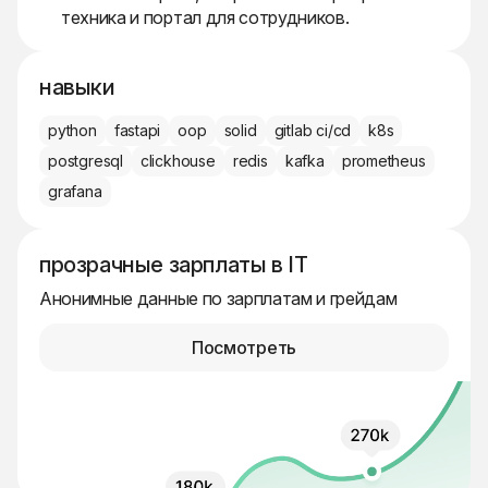
техника и портал для сотрудников.
навыки
python
fastapi
oop
solid
gitlab ci/cd
k8s
postgresql
clickhouse
redis
kafka
prometheus
grafana
прозрачные зарплаты в IT
Анонимные данные по зарплатам и грейдам
Посмотреть