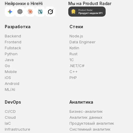
Нейронки о HireHi
Мы на Product Radar
Разработка
Стеки
Backend
Node.js
Frontend
Data Engineer
Fullstack
Kotlin
Python
Rust
Java
1C
Go
.NET/C#
Mobile
C++
iOS
PHP
Android
ML/AI
DevOps
Аналитика
CI/CD
Бизнес-аналитик
Cloud
Аналитик данных
IaC
Продуктовый аналитик
Infrastructure
Системный аналитик