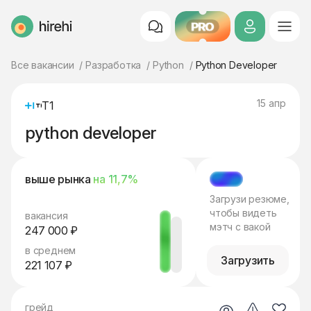
PRO
HireHi
Все вакансии
Разработка
Python
Python Developer
15 апр
Т1
python developer
выше рынка
на 11,7%
МЭТЧ
Загрузи резюме,
чтобы видеть
вакансия
мэтч с вакой
247 000 ₽
в среднем
Загрузить
221 107 ₽
грейд