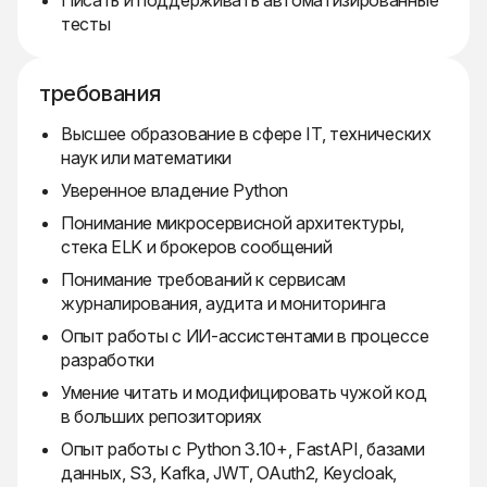
Писать и поддерживать автоматизированные
тесты
требования
Высшее образование в сфере IT, технических
наук или математики
Уверенное владение Python
Понимание микросервисной архитектуры,
стека ELK и брокеров сообщений
Понимание требований к сервисам
журналирования, аудита и мониторинга
Опыт работы с ИИ-ассистентами в процессе
разработки
Умение читать и модифицировать чужой код
в больших репозиториях
Опыт работы с Python 3.10+, FastAPI, базами
данных, S3, Kafka, JWT, OAuth2, Keycloak,