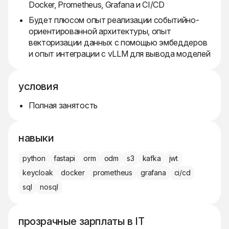
Docker, Prometheus, Grafana и CI/CD
Будет плюсом опыт реализации событийно-
ориентированной архитектуры, опыт
векторизации данных с помощью эмбеддеров
и опыт интеграции с vLLM для вывода моделей
условия
Полная занятость
навыки
python
fastapi
orm
odm
s3
kafka
jwt
keycloak
docker
prometheus
grafana
ci/cd
sql
nosql
прозрачные зарплаты в IT