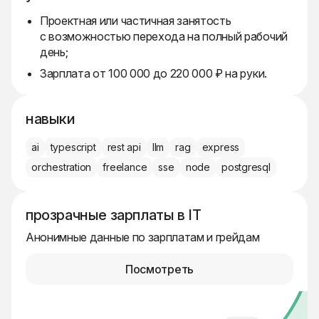
Проектная или частичная занятость
с возможностью перехода на полный рабочий
день;
Зарплата от 100 000 до 220 000 ₽ на руки.
навыки
ai
typescript
rest api
llm
rag
express
orchestration
freelance
sse
node
postgresql
прозрачные зарплаты в IT
Анонимные данные по зарплатам и грейдам
Посмотреть