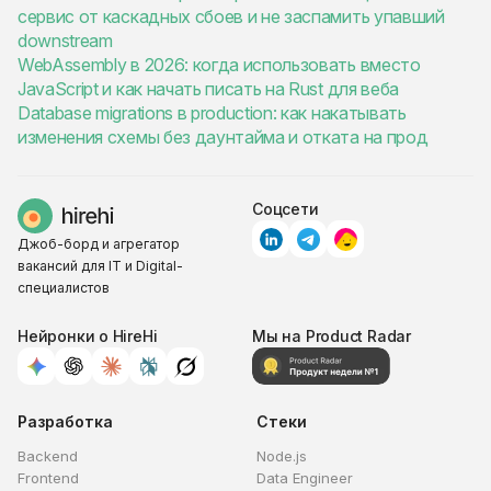
сервис от каскадных сбоев и не заспамить упавший
downstream
WebAssembly в 2026: когда использовать вместо
JavaScript и как начать писать на Rust для веба
Database migrations в production: как накатывать
изменения схемы без даунтайма и отката на прод
Соцсети
Джоб-борд и агрегатор
вакансий для IT и Digital-
специалистов
Нейронки о HireHi
Мы на Product Radar
Разработка
Стеки
Backend
Node.js
Frontend
Data Engineer