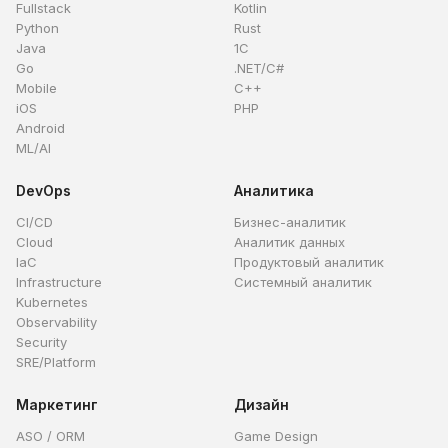
Fullstack
Kotlin
Python
Rust
Java
1C
Go
.NET/C#
Mobile
C++
iOS
PHP
Android
ML/AI
DevOps
Аналитика
CI/CD
Бизнес-аналитик
Cloud
Аналитик данных
IaC
Продуктовый аналитик
Infrastructure
Системный аналитик
Kubernetes
Observability
Security
SRE/Platform
Маркетинг
Дизайн
ASO / ORM
Game Design