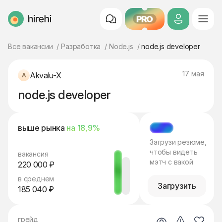
PRO
HireHi
Все вакансии
Разработка
Node.js
node.js developer
17 мая
Akvalu-X
node.js developer
выше рынка
на 18,9%
МЭТЧ
Загрузи резюме,
чтобы видеть
вакансия
мэтч с вакой
220 000 ₽
в среднем
Загрузить
185 040 ₽
грейд