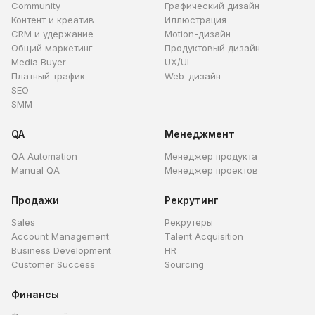
Community
Графический дизайн
Контент и креатив
Иллюстрация
CRM и удержание
Motion-дизайн
Общий маркетинг
Продуктовый дизайн
Media Buyer
UX/UI
Платный трафик
Web-дизайн
SEO
SMM
QA
Менеджмент
QA Automation
Менеджер продукта
Manual QA
Менеджер проектов
Продажи
Рекрутинг
Sales
Рекрутеры
Account Management
Talent Acquisition
Business Development
HR
Customer Success
Sourcing
Финансы