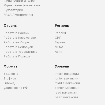
Финансовый анализ
Управление финансами
Бухгалтерия
FP&A / Контроллинг
Страны
Регионы
Работа в России
Россия
Работа в Казахстане
СНГ
Работа на Кипре
Европа
Работа в Беларуси
MENA
Работа в Узбекистане
Азия
Работа в Польше
Формат
Уровень
Удалённо
intern вакансии
В офисе
junior вакансии
Гибрид
middle вакансии
удалённо по РФ
senior вакансии
lead вакансии
head вакансии