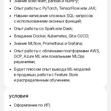
Знание scikit-learn, pandas и NumPy;
Опыт работы с PyTorch, TensorFlow или JAX;
Навыки написания сложных SQL-запросов
с использованием оконных функций;
Опыт работы со Spark или Dask;
Владение Docker, Kubernetes, Git и CI/CD;
Знание MLflow, Prometheus и Grafana;
Опыт работы с облачными платформами AWS,
GCP, Azure ML или локальными MLOps
решениями;
Будет плюсом опыт вывода ML-моделей
в продакшн, работа с Feature Store
и распределенным обучением.
условия
Оформление по ИП;