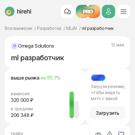
PRO
HireHi
Все вакансии
Разработка
ML/AI
ml разработчик
12 мая
Omega Solutions
ml разработчик
выше рынка
на 55,1%
МЭТЧ
Загрузи резюме,
чтобы видеть
вакансия
мэтч с вакой
320 000 ₽
в среднем
Загрузить
206 348 ₽
грейд