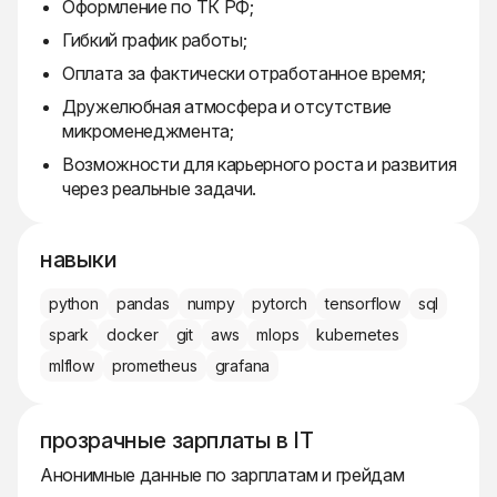
Оформление по ТК РФ;
Гибкий график работы;
Оплата за фактически отработанное время;
Дружелюбная атмосфера и отсутствие
микроменеджмента;
Возможности для карьерного роста и развития
через реальные задачи.
навыки
python
pandas
numpy
pytorch
tensorflow
sql
spark
docker
git
aws
mlops
kubernetes
mlflow
prometheus
grafana
прозрачные зарплаты в IT
Анонимные данные по зарплатам и грейдам