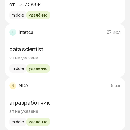
от 1 067 583 ₽
middle
удалённо
Intetics
27 июл
data scientist
зп не указана
middle
удалённо
NDA
5 авг
ai разработчик
зп не указана
middle
удалённо