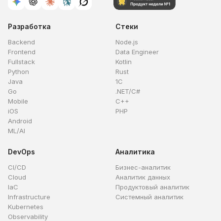
Разработка
Стеки
Backend
Node.js
Frontend
Data Engineer
Fullstack
Kotlin
Python
Rust
Java
1C
Go
.NET/C#
Mobile
C++
iOS
PHP
Android
ML/AI
DevOps
Аналитика
CI/CD
Бизнес-аналитик
Cloud
Аналитик данных
IaC
Продуктовый аналитик
Infrastructure
Системный аналитик
Kubernetes
Observability