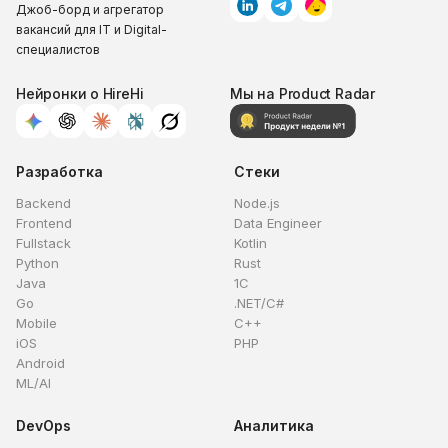
Джоб-борд и агрегатор
вакансий для IT и Digital-
специалистов
Нейронки о HireHi
Мы на Product Radar
Разработка
Стеки
Backend
Node.js
Frontend
Data Engineer
Fullstack
Kotlin
Python
Rust
Java
1C
Go
.NET/C#
Mobile
C++
iOS
PHP
Android
ML/AI
DevOps
Аналитика