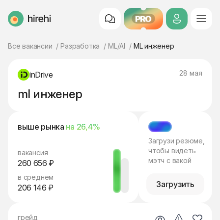
PRO
HireHi
Все вакансии
Разработка
ML/AI
ML инженер
28 мая
inDrive
ml инженер
выше рынка
на 26,4%
МЭТЧ
Загрузи резюме,
чтобы видеть
вакансия
мэтч с вакой
260 656 ₽
в среднем
Загрузить
206 146 ₽
грейд