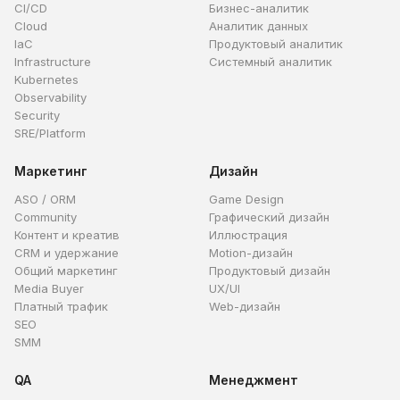
CI/CD
Бизнес-аналитик
Cloud
Аналитик данных
IaC
Продуктовый аналитик
Infrastructure
Системный аналитик
Kubernetes
Observability
Security
SRE/Platform
Маркетинг
Дизайн
ASO / ORM
Game Design
Community
Графический дизайн
Контент и креатив
Иллюстрация
CRM и удержание
Motion-дизайн
Общий маркетинг
Продуктовый дизайн
Media Buyer
UX/UI
Платный трафик
Web-дизайн
SEO
SMM
QA
Менеджмент